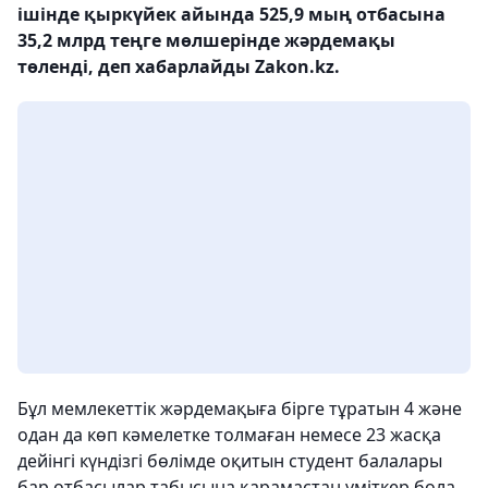
ішінде қыркүйек айында 525,9 мың отбасына
35,2 млрд теңге мөлшерінде жәрдемақы
төленді, деп хабарлайды Zakon.kz.
Бұл мемлекеттік жәрдемақыға бірге тұратын 4 және
одан да көп кәмелетке толмаған немесе 23 жасқа
дейінгі күндізгі бөлімде оқитын студент балалары
бар отбасылар табысына қарамастан үміткер бола