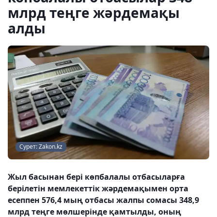
млрд теңге жәрдемақы
алды
Сурет: Zakon.kz
Жыл басынан бері көпбалалы отбасыларға
берілетін мемлекеттік жәрдемақымен орта
есеппен 576,4 мың отбасы жалпы сомасы 348,9
млрд теңге мөлшерінде қамтылды, оның