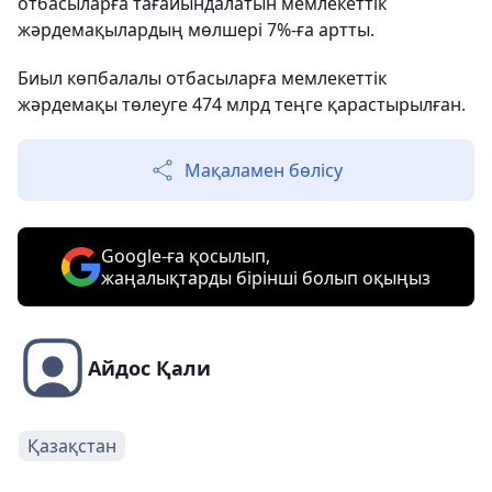
отбасыларға тағайындалатын мемлекеттік
жәрдемақылардың мөлшері 7%-ға артты.
Биыл көпбалалы отбасыларға мемлекеттік
жәрдемақы төлеуге 474 млрд теңге қарастырылған.
Мақаламен бөлісу
Google-ға қосылып,
жаңалықтарды бірінші болып оқыңыз
Айдос Қали
Қазақстан