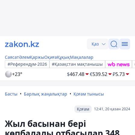
Қаз
Саясат
Әлем
Қаржы
Оқиға
Құқық
Мақалалар
#Референдум-2026
#Қазақстан мақтанышы
+23°
$
467.48
€
539.52
₽
5.73
Басты
Барлық жаңалықтар
Қоғам тынысы
Қоғам
12:41, 20 қазан 2024
Жыл басынан бері
көпбалалы отбасылар 348