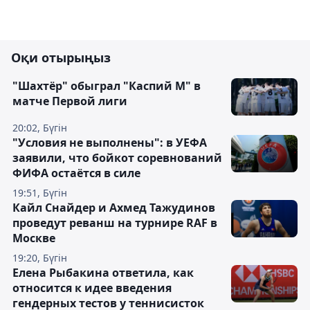
Оқи отырыңыз
"Шахтёр" обыграл "Каспий М" в
матче Первой лиги
20:02, Бүгін
"Условия не выполнены": в УЕФА
заявили, что бойкот соревнований
ФИФА остаётся в силе
19:51, Бүгін
Кайл Снайдер и Ахмед Тажудинов
проведут реванш на турнире RAF в
Москве
19:20, Бүгін
Елена Рыбакина ответила, как
относится к идее введения
гендерных тестов у теннисисток