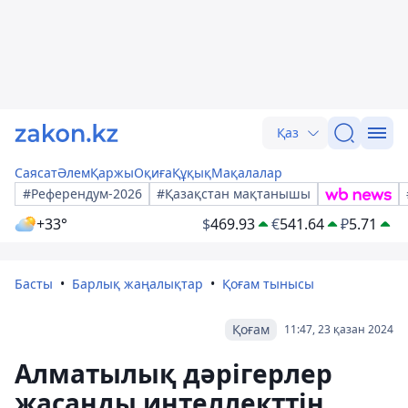
Қаз
Саясат
Әлем
Қаржы
Оқиға
Құқық
Мақалалар
#Референдум-2026
#Қазақстан мақтанышы
+33°
$
469.93
€
541.64
₽
5.71
Басты
Барлық жаңалықтар
Қоғам тынысы
Қоғам
11:47, 23 қазан 2024
Алматылық дәрігерлер
жасанды интеллекттің