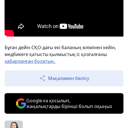
Бұған дейін СҚО-дағы екі баланың өлімінен кейін,
медбикеге қатысты қылмыстық іс қозғалғаны
хабарланған болатын.
Мақаламен бөлісу
Google-ға қосылып,
жаңалықтарды бірінші болып оқыңыз