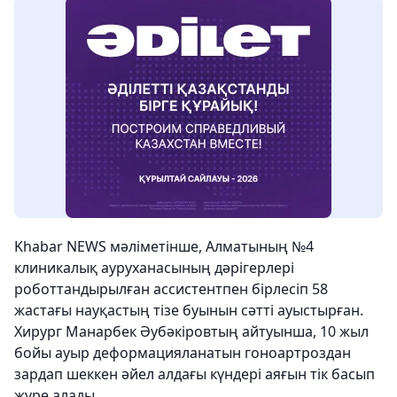
Khabar NEWS мәліметінше, Алматының №4
клиникалық ауруханасының дәрігерлері
роботтандырылған ассистентпен бірлесіп 58
жастағы науқастың тізе буынын сәтті ауыстырған.
Хирург Манарбек Әубәкіровтың айтуынша, 10 жыл
бойы ауыр деформацияланатын гоноартроздан
зардап шеккен әйел алдағы күндері аяғын тік басып
жүре алады.