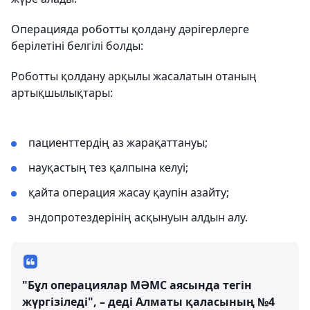
Операцияда роботты қолдану дәрігерлерге
берілетіні белгілі болды:
Роботты қолдану арқылы жасалатын отаның
артықшылықтары:
пациенттердің аз жарақаттануы;
науқастың тез қалпына келуі;
қайта операция жасау қаупін азайту;
эндопротездерінің асқынуын алдын алу.
"Бұл операциялар МӘМС аясында тегін
жүргізіледі", – деді Алматы қаласының №4