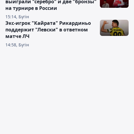
выиграли "серебро" и две "бронзы"
на турнире в России
15:14, Бүгін
Экс-игрок "Кайрата" Рикардиньо
поддержит "Левски" в ответном
матче ЛЧ
14:58, Бүгін