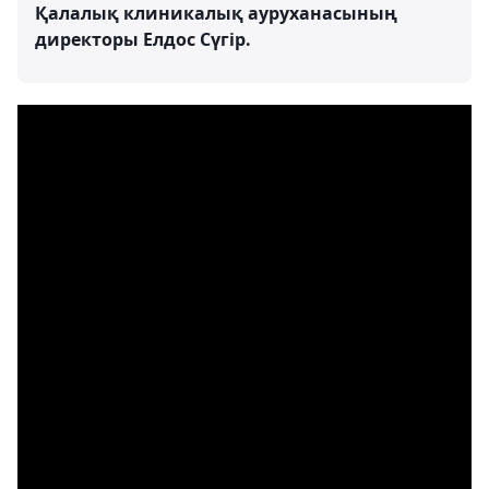
Қалалық клиникалық ауруханасының
директоры Елдос Сүгір.