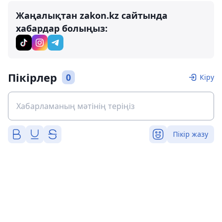
Жаңалықтан zakon.kz сайтында
хабардар болыңыз:
Пікірлер
0
Кіру
Пікір жазу