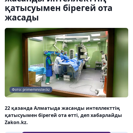
қатысуымен бірегей ота
жасады
Фото: primeminister.kz
22 қазанда Алматыда жасанды интеллекттің
қатысуымен бірегей ота өтті, деп хабарлайды
Zakon.kz.