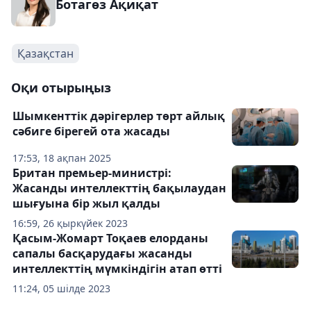
Ботагөз Ақиқат
Қазақстан
Оқи отырыңыз
Шымкенттік дәрігерлер төрт айлық
сәбиге бірегей ота жасады
17:53, 18 ақпан 2025
Британ премьер-министрі:
Жасанды интеллекттің бақылаудан
шығуына бір жыл қалды
16:59, 26 қыркүйек 2023
Қасым-Жомарт Тоқаев елорданы
сапалы басқарудағы жасанды
интеллекттің мүмкіндігін атап өтті
11:24, 05 шілде 2023