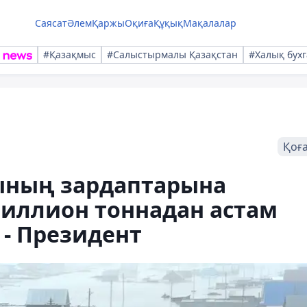
Саясат
Әлем
Қаржы
Оқиға
Құқық
Мақалалар
#Қазақмыс
#Салыстырмалы Қазақстан
#Халық бухг
Қоғ
нының зардаптарына
 миллион тоннадан астам
- Президент