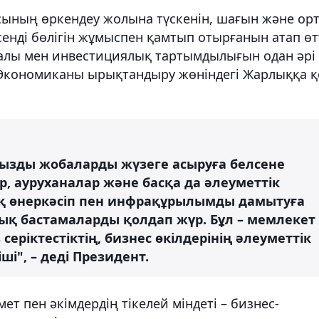
ласының өркендеу жолына түскенін, шағын және ор
нді бөлігін жұмыспен қамтып отырғанын атап өтт
уалы мен инвестициялық тартымдылығын одан әрі
Экономиканы ырықтандыру жөніндегі Жарлыққа қ
ңызды жобаларды жүзеге асыруға белсене
р, ауруханалар және басқа да әлеуметтік
ақ өнеркәсіп пен инфрақұрылымды дамытуға
қ бастамаларды қолдап жүр. Бұл – мемлекет
еріктестіктің, бизнес өкілдерінің әлеуметтік
ші", – деді Президент.
т пен әкімдердің тікелей міндеті – бизнес-