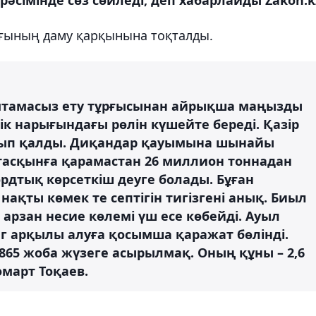
ының даму қарқынына тоқталды.
 қамтамасыз ету тұрғысынан айрықша маңызды
ік нарығындағы рөлін күшейте береді. Қазір
алып қалды. Диқандар қауымына шынайы
 тасқынға қарамастан 26 миллион тоннадан
рдтық көрсеткіш деуге болады. Бұған
ақты көмек те септігін тигізгені анық. Биыл
н арзан несие көлемі үш есе көбейді. Ауыл
 арқылы алуға қосымша қаражат бөлінді.
865 жоба жүзеге асырылмақ. Оның құны – 2,6
омарт Тоқаев.