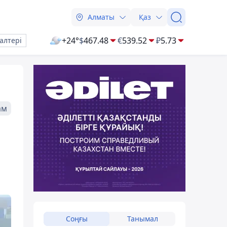
Алматы
Қаз
+24°
$
467.48
€
539.52
₽
5.73
алтері
ам
Соңғы
Танымал