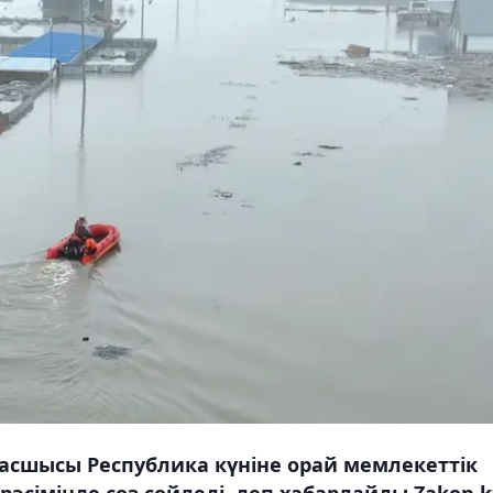
асшысы Республика күніне орай мемлекеттік
әсімінде сөз сөйледі, деп хабарлайды Zakon.k