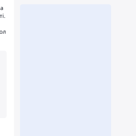
та
і.
ол