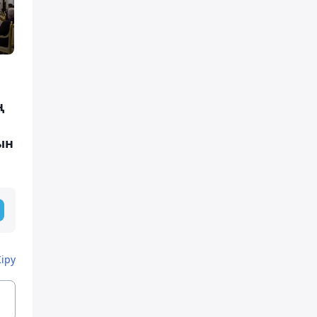
ң
ын
Кіру