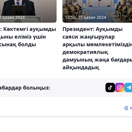
3 қазан 2024
13:50, 23 қазан 2024
: Көктемгі ауқымды
Президент: Ауқымды
қыны еліміз үшін
саяси жаңғырулар
 сынақ болды
арқылы мемлекетімізді
демократиялық
дамуының жаңа бағдар
айқындадық
абардар болыңыз: