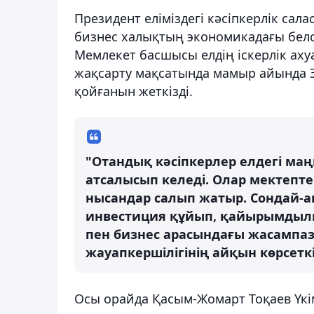
Президент еліміздегі кәсіпкерлік са
бизнес халықтың экономикадағы белсе
Мемлекет басшысы елдің іскерлік ах
жақсарту мақсатында мамыр айында 
қойғанын жеткізді.
"Отандық кәсіпкерлер елдегі ма
атсалысып келеді. Олар мектепте
нысандар салып жатыр. Сондай-
инвестиция құйып, қайырымдылы
пен бизнес арасындағы жасампаз с
жауапкершілігінің айқын көрсеткі
Осы орайда Қасым-Жомарт Тоқаев Үкіме