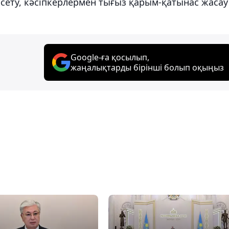
сету, кәсіпкерлермен тығыз қарым-қатынас жасау
Google-ға қосылып,
жаңалықтарды бірінші болып оқыңыз