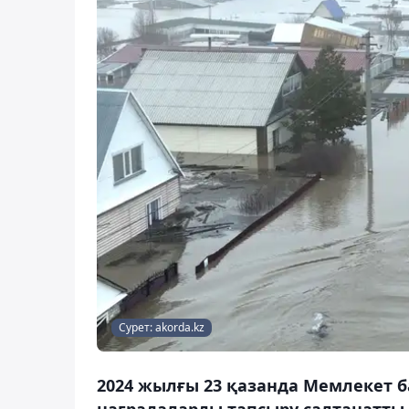
Сурет: akorda.kz
2024 жылғы 23 қазанда Мемлекет б
наградаларды тапсыру салтанатты р