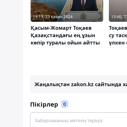
14:13, 23 қазан 2024
13:40, 2
Қасым-Жомарт Тоқаев
Тоқаев
Қазақстандағы ең ұзын
су тас
көпір туралы ойын айтты
үлкен
Жаңалықтан zakon.kz сайтында х
Пікірлер
0