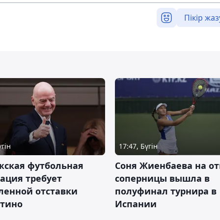
Пікір жаз
үгін
17:47, Бүгін
жская футбольная
Соня Жиенбаева на от
ация требует
соперницы вышла в
ленной отставки
полуфинал турнира в
тино
Испании