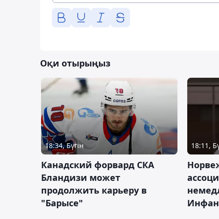
Оқи отырыңыз
18:34, Бүгін
18:11, Б
Канадский форвард СКА
Норве
Бландизи может
ассоци
продолжить карьеру в
немед
"Барысе"
Инфан