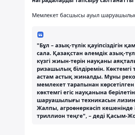
Мемлекет басшысы ауыл шаруашылығ
"Бұл – азық-түлік қауіпсіздігін
сала. Қазақстан әлемдік азық-түл
күзгі жиын-терін науқаны аяқт
ризашылық білдіремін. Көктемгі
астам астық жиналды. Мұны реко
мемлекет тарапынан көрсетілген н
көктемгі егіс науқанына берілеті
шаруашылығы техникасын лизинг
Жалпы, агроөнеркәсіп кешенінде 
триллион теңге", – деді Қасым-Ж