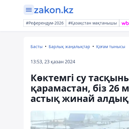
#Референдум-2026
#Қазақстан мақтанышы
Басты
Барлық жаңалықтар
Қоғам тынысы
13:53, 23 қазан 2024
Көктемгі су тасқы
қарамастан, біз 26
астық жинай алдық 