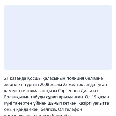
21 қазанда Қосшы қаласының полиция бөліміне
жергілікті тұрғын 2008 жылы 23 желтоқсанда туған
кәмелетке толмаған қызы Сәрсенова Дильназ
Ерланқызын табуды сұрап арызданған. Ол 19 қазан
күні таңертең үйінен шығып кеткен, қазіргі уақытта
оның қайда екені белгісіз. Ол телефон
қоңырауларына жауап бермейді.