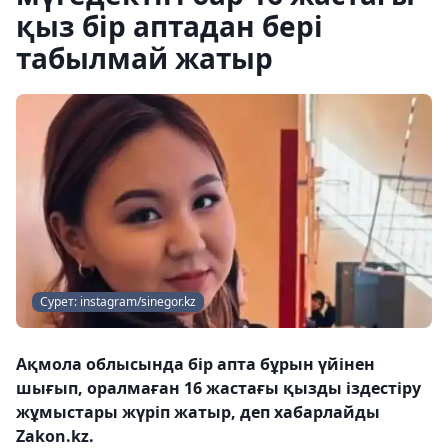
қыз бір аптадан бері
табылмай жатыр
Сурет: instagram/sinegor.kz
Ақмола облысында бір апта бұрын үйінен
шығып, оралмаған 16 жастағы қызды іздестіру
жұмыстары жүріп жатыр, деп хабарлайды
Zakon.kz.