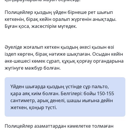
Полицейлер қыздың үйден бірнеше рет шығып
кеткенін, бірақ кейін оралып жүргенін анықтады.
Бұған қоса, жасөспірім мүгедек.
Әуеліде жоғалып кеткен қыздың әкесі қызын өзі
іздеп көрген, бірақ нәтиже шықпаған. Осыдан кейін
әке-шешесі көмек сұрап, құқық қорғау органдарына
жүгінуге мәжбүр болған.
Үйден шығарда қыздың үстінде сұр пальто,
қара аяқ киім болған. Белгілері: бойы 150-155
сантиметр, арық денелі, шашы иығына дейін
жеткен, қоңыр түсті.
Полицейлер азаматтардан кәмелетке толмаған