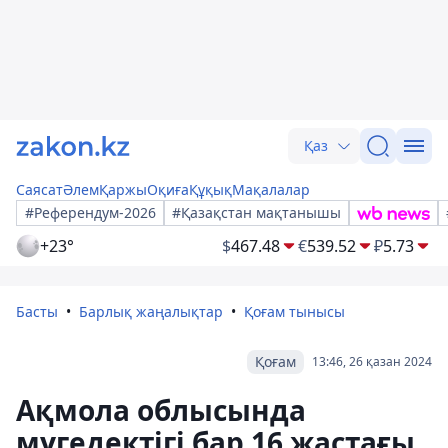
Қаз
Саясат
Әлем
Қаржы
Оқиға
Құқық
Мақалалар
#Референдум-2026
#Қазақстан мақтанышы
+23°
$
467.48
€
539.52
₽
5.73
Басты
Барлық жаңалықтар
Қоғам тынысы
Қоғам
13:46, 26 қазан 2024
Ақмола облысында
мүгедектігі бар 16 жастағы