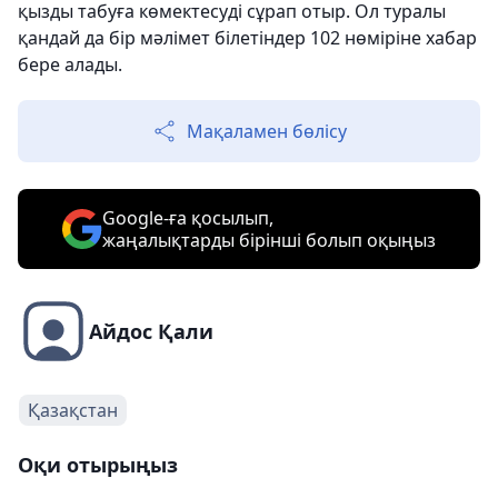
қызды табуға көмектесуді сұрап отыр. Ол туралы
қандай да бір мәлімет білетіндер 102 нөміріне хабар
бере алады.
Мақаламен бөлісу
Google-ға қосылып,
жаңалықтарды бірінші болып оқыңыз
Айдос Қали
Қазақстан
Оқи отырыңыз