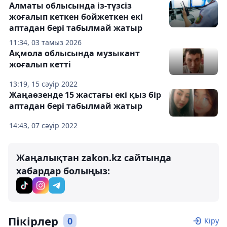
Алматы облысында із-түзсіз
жоғалып кеткен бойжеткен екі
аптадан бері табылмай жатыр
11:34, 03 тамыз 2026
Ақмола облысында музыкант
жоғалып кетті
13:19, 15 сәуір 2022
Жаңаөзенде 15 жастағы екі қыз бір
аптадан бері табылмай жатыр
14:43, 07 сәуір 2022
Жаңалықтан zakon.kz сайтында
хабардар болыңыз:
Пікірлер
0
Кіру