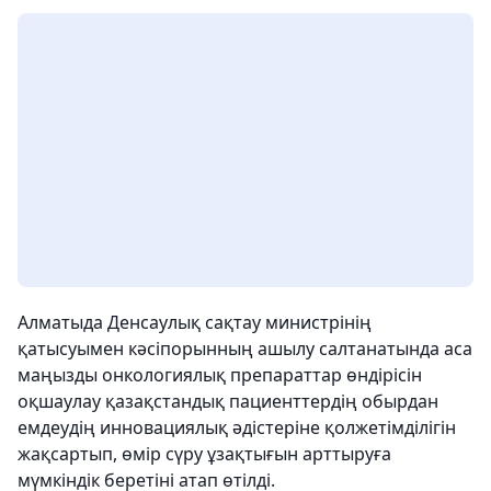
Алматыда Денсаулық сақтау министрінің
қатысуымен кәсіпорынның ашылу салтанатында аса
маңызды онкологиялық препараттар өндірісін
оқшаулау қазақстандық пациенттердің обырдан
емдеудің инновациялық әдістеріне қолжетімділігін
жақсартып, өмір сүру ұзақтығын арттыруға
мүмкіндік беретіні атап өтілді.