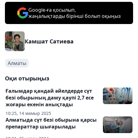
Google-ға қосылып,
жаңалықтарды бірінші болып оқыңыз
Камшат Сатиева
Алматы
Оқи отырыңыз
Ғалымдар қандай әйелдерде сүт
безі обырының даму қаупі 2,7 есе
жоғары екенін анықтады
10:25, 14 мамыр 2025
Алматыда сүт безі обырына қарсы
препараттар шығарылады