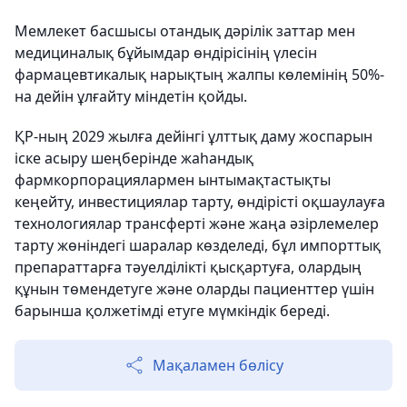
Мемлекет басшысы отандық дәрілік заттар мен
медициналық бұйымдар өндірісінің үлесін
фармацевтикалық нарықтың жалпы көлемінің 50%-
на дейін ұлғайту міндетін қойды.
ҚР-ның 2029 жылға дейінгі ұлттық даму жоспарын
іске асыру шеңберінде жаһандық
фармкорпорациялармен ынтымақтастықты
кеңейту, инвестициялар тарту, өндірісті оқшаулауға
технологиялар трансферті және жаңа әзірлемелер
тарту жөніндегі шаралар көзделеді, бұл импорттық
препараттарға тәуелділікті қысқартуға, олардың
құнын төмендетуге және оларды пациенттер үшін
барынша қолжетімді етуге мүмкіндік береді.
Мақаламен бөлісу