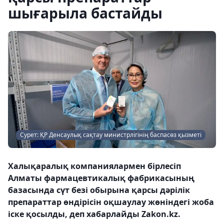
шығарыла бастайды
Сурет: ҚР Денсаулық сақтау министрлігінің баспасөз қызметі
Халықаралық компаниялармен бірлесіп
Алматы фармацевтикалық фабрикасының
базасында сүт безі обырына қарсы дәрілік
препараттар өндірісін оқшаулау жөніндегі жоба
іске қосылды, деп хабарлайды Zakon.kz.