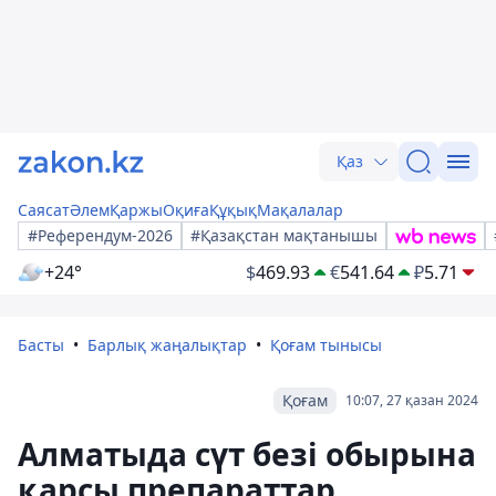
Қаз
Саясат
Әлем
Қаржы
Оқиға
Құқық
Мақалалар
#Референдум-2026
#Қазақстан мақтанышы
+24°
$
469.93
€
541.64
₽
5.71
Басты
Барлық жаңалықтар
Қоғам тынысы
Қоғам
10:07, 27 қазан 2024
Алматыда сүт безі обырына
қарсы препараттар