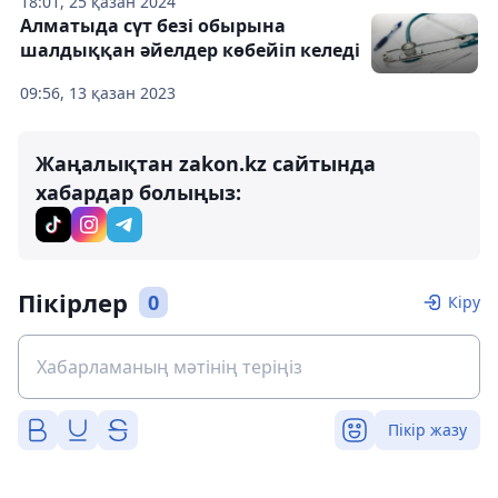
18:01, 25 қазан 2024
Алматыда сүт безі обырына
шалдыққан әйелдер көбейіп келеді
09:56, 13 қазан 2023
Жаңалықтан zakon.kz сайтында
хабардар болыңыз:
Пікірлер
0
Кіру
Пікір жазу