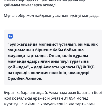
қайғылы оқиғаларға әкеледі.
Мұны әрбір жол пайдаланушының түсінуі маңызды.
"Бұл жағдайда мопедист ұсталып, әкімшілік
заңнаманың бірнеше бабы бойынша
жауапқа тартылды. Оның көлік құралы
мамандандырылған айыппұл тұрағына
қойылды", – деді Алматы қаласы ПД ЖПҚБ
патрульдік полиция полкінің командирі
Оралбек Ахимов.
Бұрын хабарланғандай, Алматыда жыл басынан бері
жол қозғалысы ережесін бұзған 31 894 мопед
жүргізушісі әкімшілік жауапкершілікке тартылған.