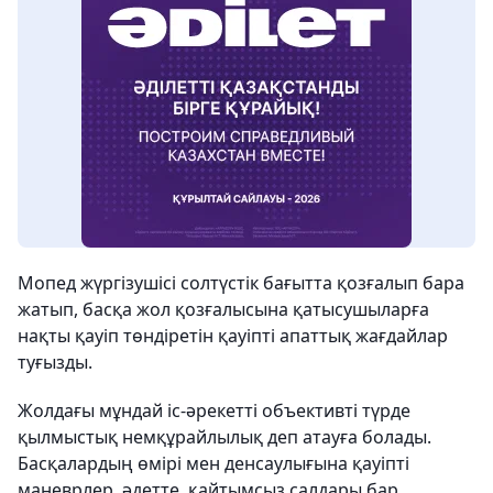
Мопед жүргізушісі солтүстік бағытта қозғалып бара
жатып, басқа жол қозғалысына қатысушыларға
нақты қауіп төндіретін қауіпті апаттық жағдайлар
туғызды.
Жолдағы мұндай іс-әрекетті объективті түрде
қылмыстық немқұрайлылық деп атауға болады.
Басқалардың өмірі мен денсаулығына қауіпті
маневрлер, әдетте, қайтымсыз салдары бар