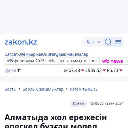
Қаз
Саясат
Әлем
Қаржы
Оқиға
Құқық
Мақалалар
#Референдум-2026
#Қазақстан мақтанышы
+24°
$
467.48
€
539.52
₽
5.73
Басты
Барлық жаңалықтар
Қоғам тынысы
Қоғам
13:45, 28 қазан 2024
Алматыда жол ережесін
өрескел бұзған мопед