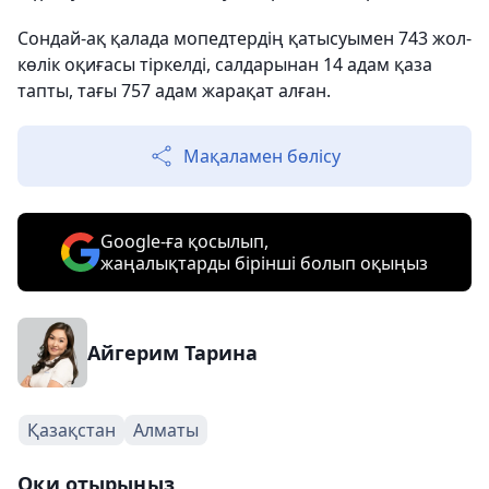
Сондай-ақ қалада мопедтердің қатысуымен 743 жол-
көлік оқиғасы тіркелді, салдарынан 14 адам қаза
тапты, тағы 757 адам жарақат алған.
Мақаламен бөлісу
Google-ға қосылып,
жаңалықтарды бірінші болып оқыңыз
Айгерим Тарина
Қазақстан
Алматы
Оқи отырыңыз