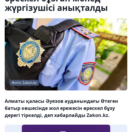
жүргізушісі анықталды
Фото: Zakon.kz
Алматы қаласы Әуезов ауданындағы Өтеген
батыр көшесінде жол ережесін өрескел бұзу
дерегі тіркелді, деп хабарлайды Zakon.kz.