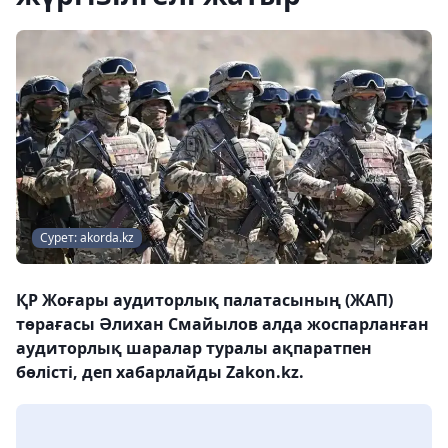
Сурет: akorda.kz
ҚР Жоғары аудиторлық палатасының (ЖАП)
төрағасы Әлихан Смайылов алда жоспарланған
аудиторлық шаралар туралы ақпаратпен
бөлісті, деп хабарлайды Zakon.kz.