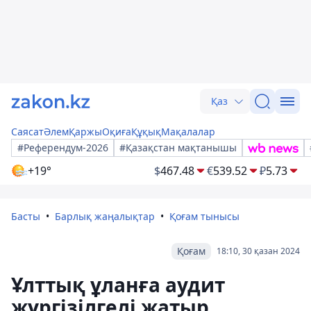
Қаз
Саясат
Әлем
Қаржы
Оқиға
Құқық
Мақалалар
#Референдум-2026
#Қазақстан мақтанышы
+19°
$
467.48
€
539.52
₽
5.73
Басты
Барлық жаңалықтар
Қоғам тынысы
Қоғам
18:10, 30 қазан 2024
Ұлттық ұланға аудит
жүргізілгелі жатыр