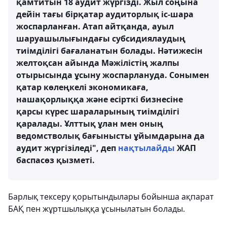
қамтитын 18 аудит жүргізді. Жыл соңына
дейін тағы бірқатар аудиторлық іс-шара
жоспарланған. Атап айтқанда, ауыл
шаруашылығындағы субсидиялаудың
тиімділігі бағаланатын болады. Нәтижесін
желтоқсан айында Мәжілістің жалпы
отырысында ұсыну жоспарлануда. Сонымен
қатар көлеңкелі экономикаға,
нашақорлыққа және есірткі бизнесіне
қарсы күрес шараларының тиімділігі
қаралады. Ұлттық ұлан мен оның
ведомстволық бағынысты ұйымдарына да
аудит жүргізіледі", деп
нақтылайды
ЖАП
баспасөз қызметі.
Барлық тексеру қорытындылары бойынша ақпарат
БАҚ пен жұртшылыққа ұсынылатын болады.