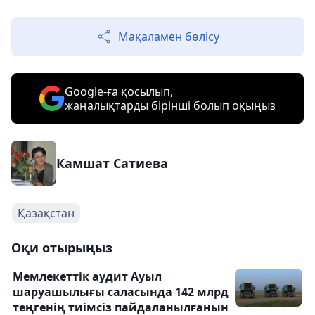
Мақаламен бөлісу
Google-ға қосылып,
жаңалықтарды бірінші болып оқыңыз
Камшат Сатиева
Қазақстан
Оқи отырыңыз
Мемлекеттік аудит Ауыл
шаруашылығы саласында 142 млрд
теңгенің тиімсіз пайдаланылғанын