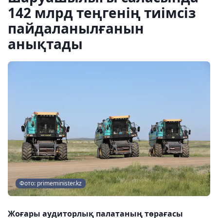
142 млрд теңгенің тиімсіз
пайдаланылғанын
анықтады
Фото: primeminister.kz
Жоғары аудиторлық палатаның төрағасы