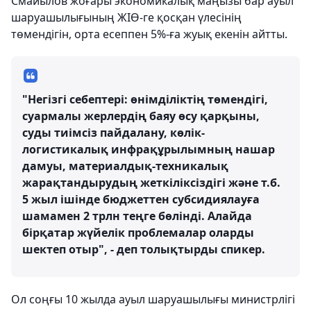
Смайылов жоғары экономикалық маңызы бар ауыл
шаруашылығының ЖІӨ-ге қосқан үлесінің
төмендігін, орта есеппен 5%-ға жуық екенін айтты.
"Негізгі себептері: өнімділіктің төмендігі,
суармалы жерлердің баяу өсу қарқыны,
суды тиімсіз пайдалану, көлік-
логистикалық инфрақұрылымның нашар
дамуы, материалдық-техникалық
жарақтандырудың жеткіліксіздігі және т.б.
5 жыл ішінде бюджеттен субсидиялауға
шамамен 2 трлн теңге бөлінді. Алайда
бірқатар жүйелік проблемалар оларды
шектеп отыр", - деп толықтырды спикер.
Ол соңғы 10 жылда ауыл шаруашылығы министрлігі