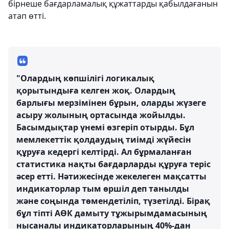
бірнеше бағдарламалық құжаттарды қабылдағанын
атап өтті.
"Олардың көпшілігі логикалық
қорытындыға келген жоқ. Олардың
барлығы мерзімінен бұрын, оларды жүзеге
асыру жолының ортасында жойылды.
Басымдықтар үнемі өзгеріп отырды. Бұл
мемлекеттік қолдаудың тиімді жүйесін
құруға кедергі келтірді. Ал бұрмаланған
статистика нақты бағдарларды құруға теріс
әсер етті. Нәтижесінде жекелеген мақсатты
индикаторлар тым өршіл деп танылды
және соңында төмендетіліп, түзетілді. Бірақ
бұл тіпті АӨК дамыту тұжырымдамасының
нысаналы индикаторларының 40%-дан