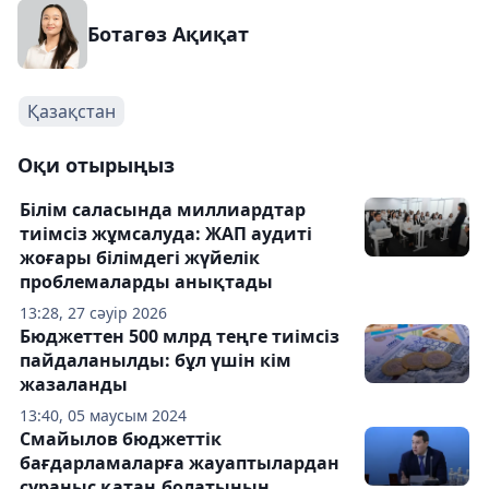
Ботагөз Ақиқат
Қазақстан
Оқи отырыңыз
Білім саласында миллиардтар
тиімсіз жұмсалуда: ЖАП аудиті
жоғары білімдегі жүйелік
проблемаларды анықтады
13:28, 27 сәуір 2026
Бюджеттен 500 млрд теңге тиімсіз
пайдаланылды: бұл үшін кім
жазаланды
13:40, 05 маусым 2024
Смайылов бюджеттік
бағдарламаларға жауаптылардан
сұраныс қатаң болатынын