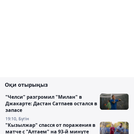
Оқи отырыңыз
"Челси" разгромил "Милан" в
Джакарте: Дастан Сатпаев остался в
запасе
19:10, Бүгін
"Кызылжар" спасся от поражения в
матче с "Алтаем" на 93-й минуте