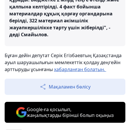
қалпына келтірілді. 4 факт бойынша
материалдар құқық қорғау органдарына
берілді, 322 материал әкімшілік
жауапкершілікке тарту үшін жіберілді", -
деді Смайылов.
Бұған дейін депутат Серік Егізбаевтың Қазақстанда
ауыл шаруашылығын мемлекеттік қолдау деңгейін
арттыруды ұсынғаны
хабарланған болатын.
Мақаламен бөлісу
Google-ға қосылып,
жаңалықтарды бірінші болып оқыңыз