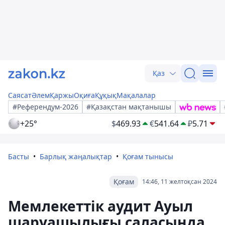
Қаз
Саясат
Әлем
Қаржы
Оқиға
Құқық
Мақалалар
#Референдум-2026
#Қазақстан мақтанышы
+25°
$
469.93
€
541.64
₽
5.71
Басты
Барлық жаңалықтар
Қоғам тынысы
Қоғам
14:46, 11 желтоқсан 2024
Мемлекеттік аудит Ауыл
шаруашылығы саласында