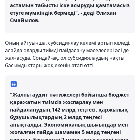
астамын табысты іске асыруды қамтамасыз
етуге мүмкіндік бермеді", - деді Әлихан
Смайылов.
Оның айтуынша, субсидиялау көлемі артып келеді,
алайда оларды тиімді пайдалану мәселелері әлі де
жалғасуда. Сондай-ақ, ол субсидиялаудың нақты
басымдықтары жоқ екенін атап өтті.
"Жалпы аудит нәтижелері бойынша бюджет
қаражатын тиімсіз жоспарлау мен
пайдаланудың 142 млрд теңгесі, қаржылық
бұзушылықтардың 2 млрд теңгесі
анықталды. Экономикалық шығындар мен
жоғалған пайда шамамен 5 млрд теңгені
құрады. Бюджетке 2 млрд теңге өтелді және