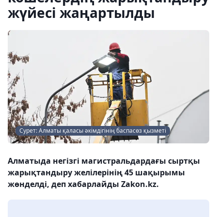
жүйесі жаңартылды
Сурет: Алматы қаласы әкімдігінің баспасөз қызметі
Алматыда негізгі магистральдардағы сыртқы
жарықтандыру желілерінің 45 шақырымы
жөнделді, деп хабарлайды Zakon.kz.