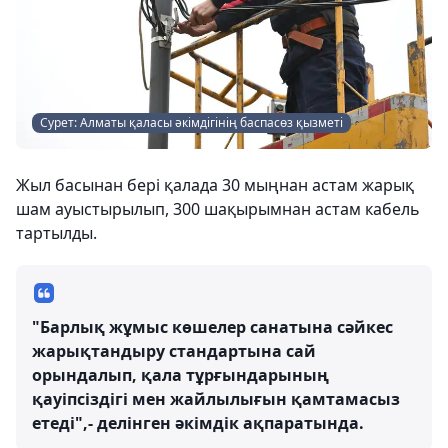
Сурет: Алматы қаласы әкімдігінің баспасөз қызметі
Жыл басынан бері қалада 30 мыңнан астам жарық
шам ауыстырылып, 300 шақырымнан астам кабель
тартылды.
"Барлық жұмыс көшелер санатына сәйкес
жарықтандыру стандартына сай
орындалып, қала тұрғындарының
қауіпсіздігі мен жайлылығын қамтамасыз
етеді",- делінген әкімдік ақпаратында.