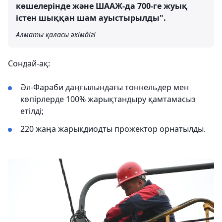
көшелерінде және ШААЖ-да 700-ге жуық
істен шыққан шам ауыстырылды".
Алматы қаласы әкімдігі
Сондай-ақ:
Әл-Фараби даңғылындағы тоннельдер мен
көпірлерде 100% жарықтандыру қамтамасыз
етілді;
220 жаңа жарықдиодты прожектор орнатылды.