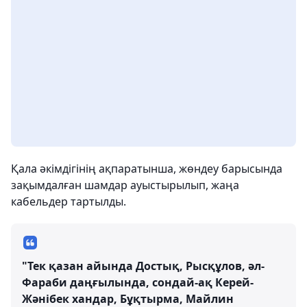
Қала әкімдігінің ақпаратынша, жөндеу барысында
зақымдалған шамдар ауыстырылып, жаңа
кабельдер тартылды.
"Тек қазан айында Достық, Рысқұлов, әл-
Фараби даңғылында, сондай-ақ Керей-
Жәнібек хандар, Бұқтырма, Майлин