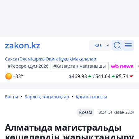
Қаз
Саясат
Әлем
Қаржы
Оқиға
Құқық
Мақалалар
#Референдум-2026
#Қазақстан мақтанышы
+33°
$
469.93
€
541.64
₽
5.71
Басты
Барлық жаңалықтар
Қоғам тынысы
Қоғам
13:24, 31 қазан 2024
Алматыда магистральды
көшелердің жарықтандыру