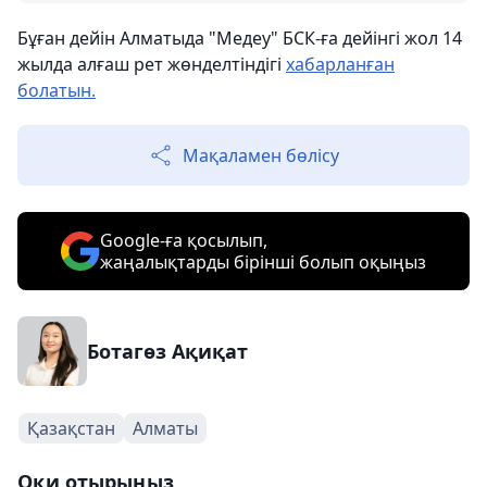
Бұған дейін Алматыда "Медеу" БСК-ға дейінгі жол 14
жылда алғаш рет жөнделтіндігі
хабарланған
болатын.
Мақаламен бөлісу
Google-ға қосылып,
жаңалықтарды бірінші болып оқыңыз
Ботагөз Ақиқат
Қазақстан
Алматы
Оқи отырыңыз