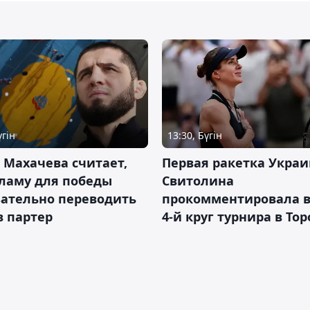
үгін
13:30, Бүгін
 Махачева считает,
Первая ракетка Укра
ламу для победы
Свитолина
зательно переводить
прокомментировала в
в партер
4-й круг турнира в То