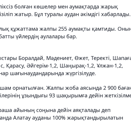
ліксіз болған көшелер мен аумақтарда жарық
зіліп жатыр. Бұл туралы аудан әкімдігі хабарлады.
алық құжаттама жалпы 255 аумақты қамтиды. Оны
батты үйлердің аулалары бар.
стары Боралдай, Мәдениет, Өжет, Теректі, Шапаға
, Қарасу, Әйгерім-1,2, Шаңырақ-1,2, Ұлжан-1,2,
йнар шағынаудандарында жүргізілуде.
0 шам орнатылған. Жалпы жоба аясында 2 900 баға
лерінің ұзындығы 93 шақырымға дейін жеткізілме
аша айының соңына дейін аяқталады деп
қанда Алатау ауданы 100% жарықтандырылатын