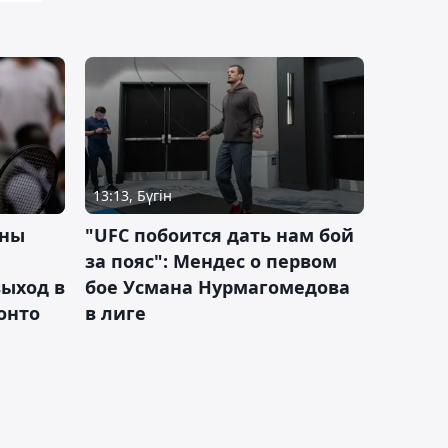
13:13, Бүгін
ины
"UFC побоится дать нам бой
за пояс": Мендес о первом
ыход в
бое Усмана Нурмагомедова
ронто
в лиге