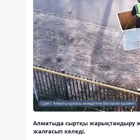
Сурет: Алматы қаласы әкімдігінің баспасөз қызметі
Алматыда сыртқы жарықтандыру ж
жалғасып келеді.