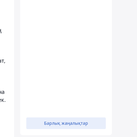
ң
т,
на
к.
Барлық жаңалықтар