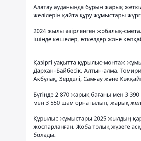
Алатау ауданында бұрын жарық жеткі
желілерін қайта құру жұмыстары жүргі
2024 жылы әзірленген жобалық-смет
ішінде көшелер, өткелдер және көпқа
Қазіргі уақытта құрылыс-монтаж жұмы
Дархан–Байбесік, Алтын-алма, Томирис
Ақбұлақ, Зерделі, Самғау және Көкқа
Бүгінде 2 870 жарық бағаны мен 3 39
мен 3 550 шам орнатылып, жарық желі
Құрылыс жұмыстары 2025 жылдың қар
жоспарланған. Жоба толық жүзеге ас
болады.