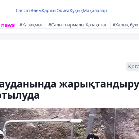
Саясат
Әлем
Қаржы
Оқиға
Құқық
Мақалалар
#Қазақмыс
#Салыстырмалы Қазақстан
#Халық бухг
Қоғ
 ауданында жарықтандыр
ртылуда