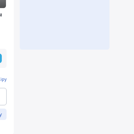
ы
Кіру
у