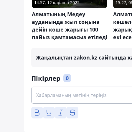
14:57, 12 қараша 2025
15:27, 
Алматының Медеу
Алматы
ауданында жыл соңына
көшел
дейін көше жарығы 100
жарық
пайыз қамтамасыз етіледі
екі ес
Жаңалықтан zakon.kz сайтында х
Пікірлер
0