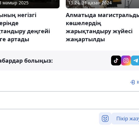
08 мамыр 2025
13:24, 31 қазан 2024
ның негізгі
Алматыда магистральд
ерінде
көшелердің
тандыру деңгейі
жарықтандыру жүйесі
еге артады
жаңартылды
абардар болыңыз:
Пікір жаз