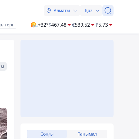
Алматы
Қаз
+32°
$
467.48
€
539.52
₽
5.73
алтері
ам
у
Соңғы
Танымал