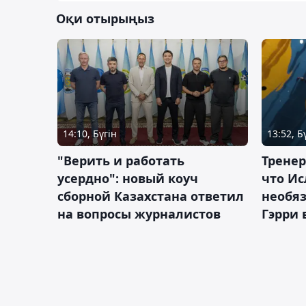
Оқи отырыңыз
14:10, Бүгін
13:52, Б
"Верить и работать
Тренер
усердно": новый коуч
что Ис
сборной Казахстана ответил
необя
на вопросы журналистов
Гэрри 