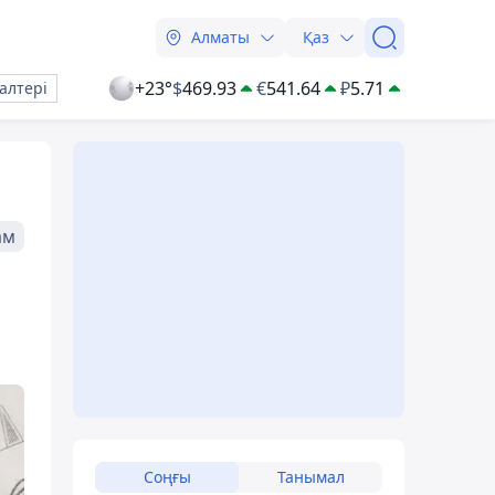
Алматы
Қаз
+23°
$
469.93
€
541.64
₽
5.71
алтері
ам
Соңғы
Танымал