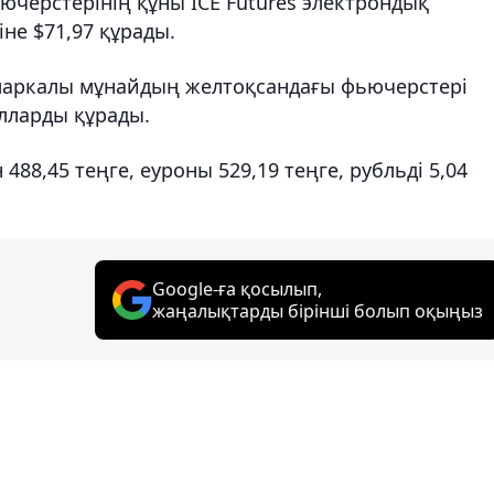
черстерінің құны ICE Futures электрондық
іне $71,97 құрады.
маркалы мұнайдың желтоқсандағы фьючерстері
олларды құрады.
88,45 теңге, еуроны 529,19 теңге, рубльді 5,04
Google-ға қосылып,
жаңалықтарды бірінші болып оқыңыз