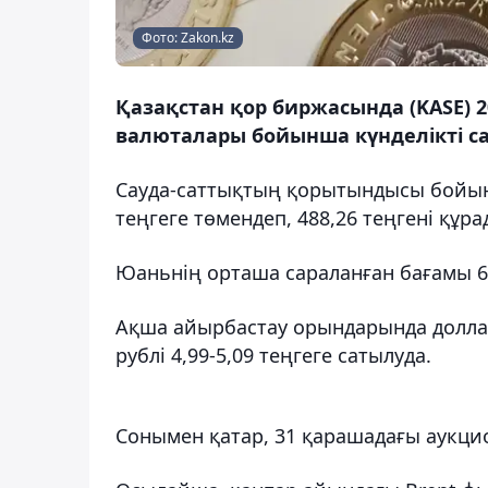
Фото: Zakon.kz
Қазақстан қор биржасында (KASE) 2
валюталары бойынша күнделікті са
Сауда-саттықтың қорытындысы бойын
теңгеге төмендеп, 488,26 теңгені құра
Юаньнің орташа сараланған бағамы 68,4
Ақша айырбастау орындарында доллар 4
рублі 4,99-5,09 теңгеге сатылуда.
Сонымен қатар, 31 қарашадағы аукци