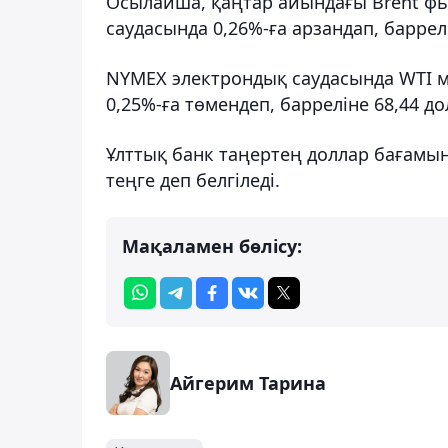
Осылайша, қаңтар айындағы Brent фью
саудасында 0,26%-ға арзандап, баррел
NYMEX электрондық саудасында WTI 
0,25%-ға төмендеп, барреліне 68,44 д
Ұлттық банк таңертең доллар бағамын 4
теңге деп белгіледі.
Мақаламен бөлісу:
Айгерим Тарина