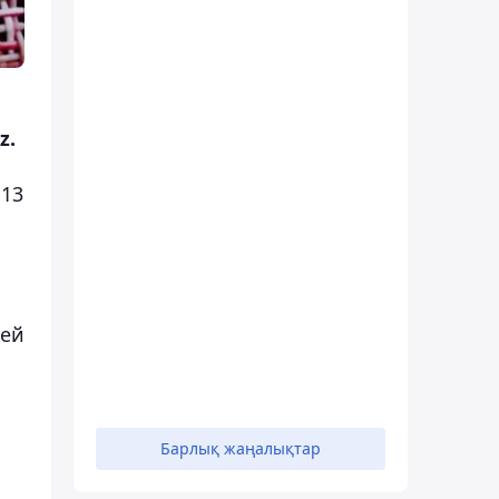
z.
,13
сей
Барлық жаңалықтар