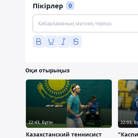
Пікірлер
0
Оқи отырыңыз
22:43, Бүгін
22:03, Б
Казахстанский теннисист
"Каспи