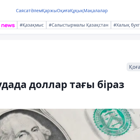
Саясат
Әлем
Қаржы
Оқиға
Құқық
Мақалалар
#Қазақмыс
#Салыстырмалы Қазақстан
#Халық бухг
Қоғ
удада доллар тағы біраз