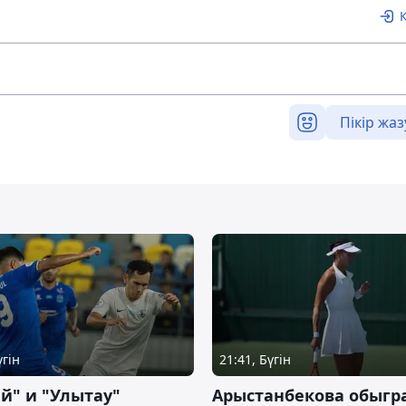
Пікір жаз
үгін
21:41, Бүгін
й" и "Улытау"
Арыстанбекова обыгр