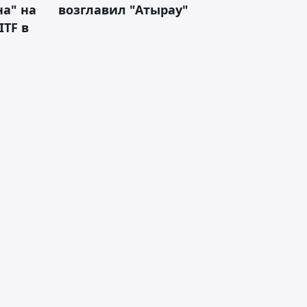
а" на
возглавил "Атырау"
ITF в