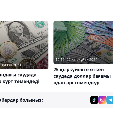
16:15, 25 қыркүйек 2024
1 қазан 2024
25 қыркүйекте өткен
андағы саудада
саудада доллар бағамы
 күрт төмендеді
одан әрі төмендеді
абардар болыңыз: