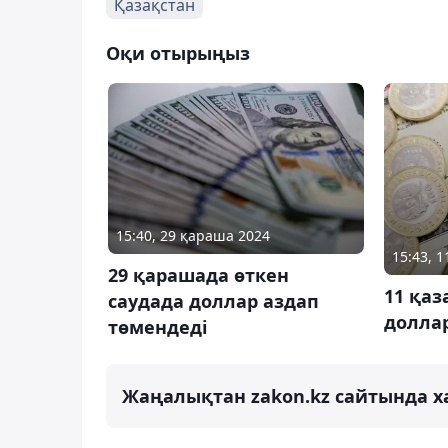
Қазақстан
Оқи отырыңыз
15:40, 29 қараша 2024
15:43, 1
29 қарашада өткен
11 қаз
саудада доллар аздап
доллар
төмендеді
Жаңалықтан zakon.kz сайтында х