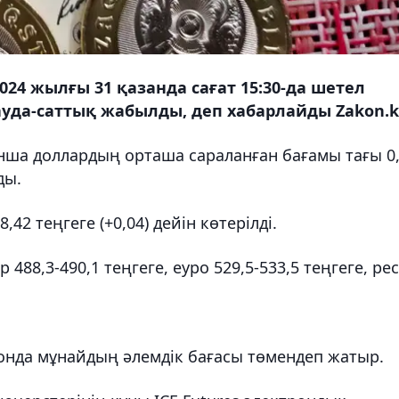
024 жылғы 31 қазанда сағат 15:30-да шетел
уда-саттық жабылды, деп хабарлайды Zakon.k
ша доллардың орташа сараланған бағамы тағы 0
ды.
2 теңгеге (+0,04) дейін көтерілді.
88,3-490,1 теңгеге, еуро 529,5-533,5 теңгеге, ре
онда мұнайдың әлемдік бағасы төмендеп жатыр.