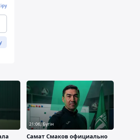
Кіру
у
21:06, Бүгін
ала
Самат Смаков официально