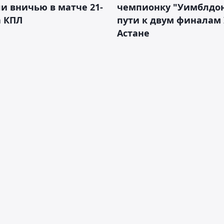
и вничью в матче 21-
чемпионку "Уимблдон
а КПЛ
пути к двум финалам 
Астане