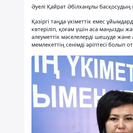
Әуелі Қайрат Әбілханұлы басқосудың
Қазіргі таңда үкіметтік емес ұйымдар
көтеріліп, қоғам үшін аса маңызды жән
әлеуметтік мәселелерді шешуде және
мемлекеттің сенімді әріптесі болып о