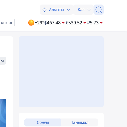
Алматы
Қаз
+29°
$
467.48
€
539.52
₽
5.73
алтері
ам
Соңғы
Танымал