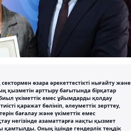
сектормен өзара әрекеттестікті нығайту және
ң қызметін арттыру бағытында бірқатар
биыл үкіметтік емес ұйымдарды қолдау
істі қаражат бөлініп, әлеуметтік зерттеу,
ерін бағалау және үкіметтік емес
ау негізінде азаматтарға нақты қызмет
ы қамтылды. Оның ішінде гендерлік теңдік