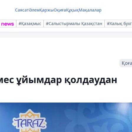
Саясат
Әлем
Қаржы
Оқиға
Құқық
Мақалалар
#Қазақмыс
#Салыстырмалы Қазақстан
#Халық бухг
Қоғ
емес ұйымдар қолдаудан