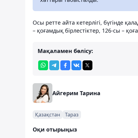
Осы ретте айта кетерлігі, бүгінде қал
– қоғамдық бірлестіктер, 126-сы – қоға
Мақаламен бөлісу:
Айгерим Тарина
Қазақстан
Тараз
Оқи отырыңыз