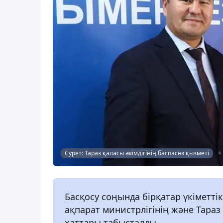
Сурет: Тараз қаласы әкімдігінің баспасөз қызметі
Басқосу соңында бірқатар үкіметт
ақпарат министрлігінің және Тараз
хаттары табысталды.