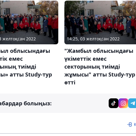
03 желтоқсан 2022
14:25, 03 желтоқсан 2022
ыл облысындағы
"Жамбыл облысындағы
тік емес
үкіметтік емес
рының тиімді
секторының тиімді
ы» атты Study-тур
жұмысы" атты Study-тур
өтті
абардар болыңыз: