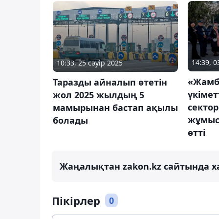
14:39, 
10:33, 25 сәуір 2025
«Жамб
Таразды айналып өтетін
үкімет
жол 2025 жылдың 5
секто
мамырынан бастап ақылы
жұмыс
болады
өтті
Жаңалықтан zakon.kz сайтында х
Пікірлер
0