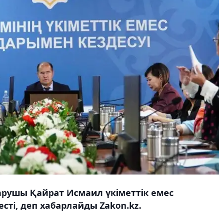
қарушы Қайрат Исмаил үкіметтік емес
ті, деп хабарлайды Zakon.kz.