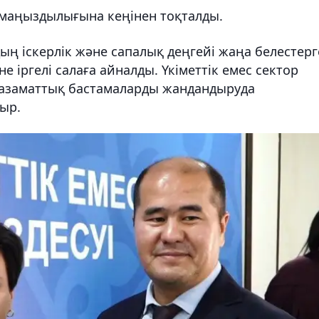
 маңыздылығына кеңінен тоқталды.
дың іскерлік және сапалық деңгейі жаңа белестерг
е іргелі салаға айналды. Үкіметтік емес сектор
 азаматтық бастамаларды жандандыруда
тыр.