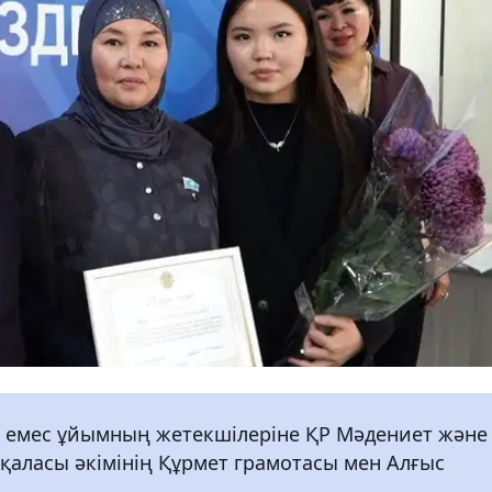
ік емес ұйымның жетекшілеріне ҚР Мәдениет және
 қаласы әкімінің Құрмет грамотасы мен Алғыс