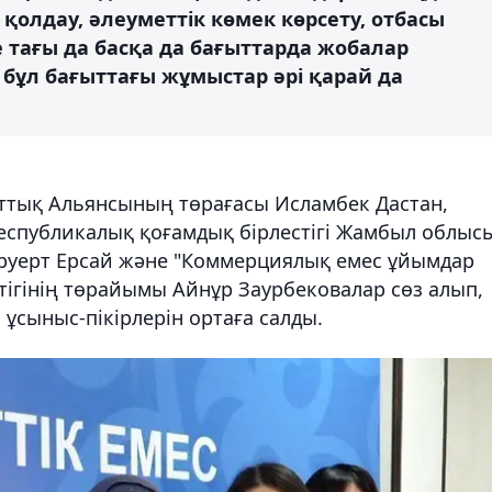
қолдау, әлеуметтік көмек көрсету, отбасы
 тағы да басқа да бағыттарда жобалар
л бұл бағыттағы жұмыстар әрі қарай да
ттық Альянсының төрағасы Исламбек Дастан,
еспубликалық қоғамдық бірлестігі Жамбыл облыс
ерт Ерсай және "Коммерциялық емес ұйымдар
тігінің төрайымы Айнұр Заурбековалар сөз алып,
ұсыныс-пікірлерін ортаға салды.