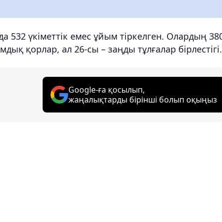
ада 532 үкіметтік емес ұйым тіркелген. Олардың 380
мдық қорлар, ал 26-сы – заңды тұлғалар бірлестігі.
Google-ға қосылып,
жаңалықтарды бірінші болып оқыңыз