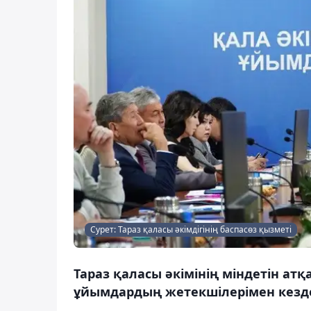
Сурет: Тараз қаласы әкімдігінің баспасөз қызметі
Тараз қаласы әкімінің міндетін ат
ұйымдардың жетекшілерімен кездес