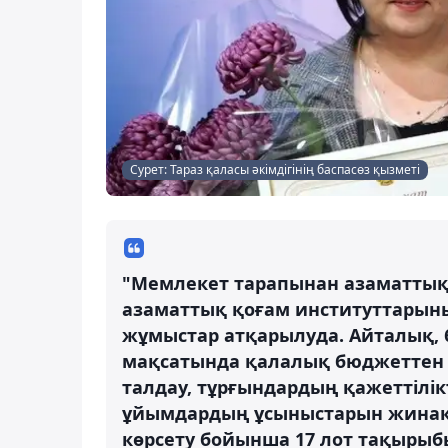
Сурет: Тараз қаласы әкімдігінің баспасөз қызметі
"Мемлекет тарапынан азаматтық 
азаматтық қоғам институттарыны
жұмыстар атқарылуда. Айталық, 
мақсатында қалалық бюджеттен ти
талдау, тұрғындардың қажеттілікт
ұйымдардың ұсыныстарын жинақт
көрсету бойынша 17 лот тақырыб