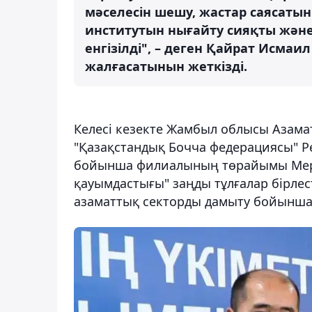
мәселесін шешу, жастар саясатын 
институтын нығайту сияқты және
енгізілді", – деген Қайрат Исмаи
жалғасатынын жеткізді.
Келесі кезекте Жамбыл облысы Азама
"Қазақстандық Бочча федерациясы" Р
бойынша филиалының төрайымы Меру
қауымдастығы" заңды тұлғалар бірлес
азаматтық секторды дамыту бойынша 