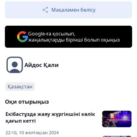
Мақаламен бөлісу
Google-ға қосылып,
жаңалықтарды бірінші болып оқыңыз
Айдос Қали
Қазақстан
Оқи отырыңыз
Екібастұзда жаяу жүргіншіні көлік
қағып кетті
22:10, 10 желтоқсан 2024