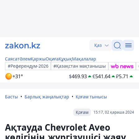
Қаз
Саясат
Әлем
Қаржы
Оқиға
Құқық
Мақалалар
#Референдум-2026
#Қазақстан мақтанышы
+31°
$
469.93
€
541.64
₽
5.71
Басты
Барлық жаңалықтар
Қоғам тынысы
Қоғам
15:17, 02 қараша 2024
Ақтауда Chevrolet Aveo
көлігінің жүргізушісі жаяу