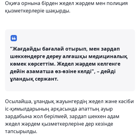
Оқиға орнына бірден жедел жәрдем мен полиция
қызметкерлеріе шақырды.
"Жағдайды бағалай отырып, мен зардап
шеккендерге дереу алғашқы медициналық
көмек көрсеттім. Жедел жәрдем келгенге
дейін азаматша өз-өзіне келді", – дейді
ұландық сержант.
Осылайша, ұландық жауынгердің жедел және кәсіби
іс-қимылдарының арқасында апаттың ауыр
зардабына жол берілмей, зардап шеккен адам
жедел жәрдем қызметкерлеріне дер кезінде
тапсырылды.