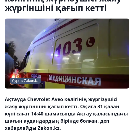
жүргіншіні қағып кетті
Сурет: Zakon.kz
Ақтауда Chevrolet Aveo көлігінің жүргізушісі
жаяу жүргіншіні қағып кетті. Оқиға 31 қазан
күні сағат 14:40 шамасында Ақтау қаласындағы
шағын аудандардың бірінде болған, деп
хабарлайды Zakon.kz.