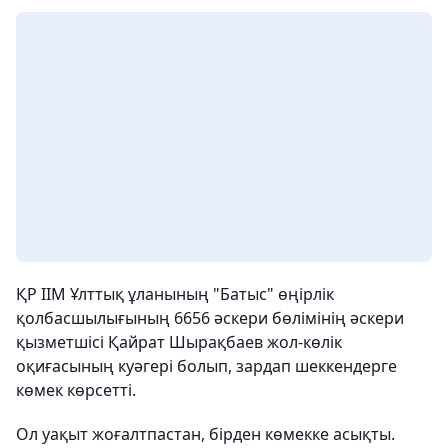
ҚР ІІМ Ұлттық ұланының "Батыс" өңірлік
қолбасшылығының 6656 әскери бөлімінің әскери
қызметшісі Қайрат Шырақбаев жол-көлік
оқиғасының куәгері болып, зардап шеккендерге
көмек көрсетті.
Ол уақыт жоғалтпастан, бірден көмекке асықты.