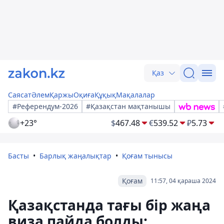
Қаз
Саясат
Әлем
Қаржы
Оқиға
Құқық
Мақалалар
#Референдум-2026
#Қазақстан мақтанышы
+23°
$
467.48
€
539.52
₽
5.73
Басты
Барлық жаңалықтар
Қоғам тынысы
Қоғам
11:57, 04 қараша 2024
Қазақстанда тағы бір жаңа
виза пайда болды: