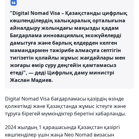
"Digital Nomad Visa – Қазақстанды цифрлық
көшпенділердің халықаралық орталығына
айналдыру жолындағы маңызды қадам
Бағдарлама инновациялық экожүйелерді
дамытуға және барлық елдерден келген
мамандармен тәжірибе алмасуға септігін
тигізетін қолайлы жұмыс жағдайлары мен
жоғары өмір сүру деңгейін қамтамасыз
етеді", — деді Цифрлық даму министрі
Жаслан Мәдиев.
Digital Nomad Visa бағдарламасы қазірдің өзінде
қолжетімді және Қазақстанда жұмыс істеуге және
тұруға бірегей мүмкіндіктер беретіні хабарланды.
2024 жылдың 1 қарашасында Қазақстан қазіргі
көшпенділер үшін жаңа Neo Nomad визасын