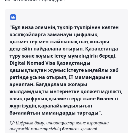
"Бұл виза әлемнің түкпір-түкпірінен келген
кәсіпқойларға заманауи цифрлық
қызметтер мен жайлылықтың жоғары
деңгейін пайдалана отырып, Қазақстанда
тұру және жұмыс істеу мүмкіндігін береді.
Digital Nomad Visa Қазақстанды
қашықтықтан жұмыс істеуге ыңғайлы хаб
ретінде ұсына отырып, IT мамандарына
арналған. Бағдарлама жоғары
жылдамдықты интернетке қолжетімділікті,
озық цифрлық қызметтерді және бизнесті
жүргізудің қарапайымдылығын
бағалайтын мамандарды тартады".
ҚР Цифрлық даму, инновациялар және аэроғарыш
өнеркәсібі министрлігінің баспасөз қызметі