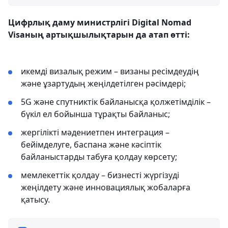
Цифрлық даму министрлігі Digital Nomad
Visaның артықшылықтарын да атап өтті:
икемді визалық режим – визаны ресімдеудің
және ұзартудың жеңілдетілген рәсімдері;
5G және спутниктік байланысқа қолжетімділік –
бүкіл ел бойынша тұрақты байланыс;
жергілікті мәдениетпен интеграция –
бейімделуге, баспана және кәсіптік
байланыстарды табуға қолдау көрсету;
мемлекеттік қолдау – бизнесті жүргізуді
жеңілдету және инновациялық жобаларға
қатысу.