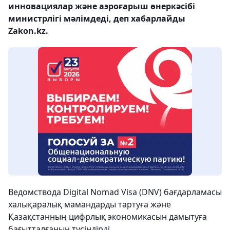
инновациялар және аэроғарыш өнеркәсібі
министрлігі мәлімдеді, деп хабарлайды
Zakon.kz.
Ведомствода Digital Nomad Visa (DNV) бағдарламасы
халықаралық мамандарды тартуға және
Қазақстанның цифрлық экономикасын дамытуға
бағытталғанын түсіндірді.