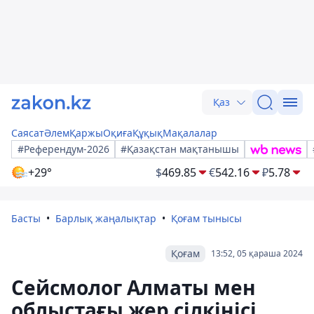
Қаз
Саясат
Әлем
Қаржы
Оқиға
Құқық
Мақалалар
#Референдум-2026
#Қазақстан мақтанышы
+29°
$
469.85
€
542.16
₽
5.78
Басты
Барлық жаңалықтар
Қоғам тынысы
Қоғам
13:52, 05 қараша 2024
Сейсмолог Алматы мен
облыстағы жер сілкінісі