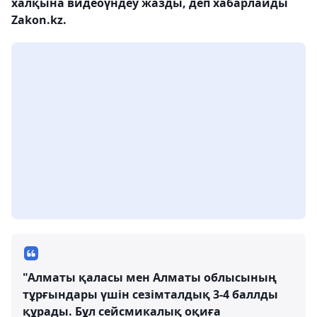
халқына видеоүндеу жазды, деп хабарлайды
Zakon.kz.
"Алматы қаласы мен Алматы облысының
тұрғындары үшін сезімталдық 3-4 баллды
құрады. Бұл сейсмикалық оқиға