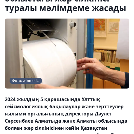
туралы мәлімдеме жасады
Фото: wikimedia
2024 жылдың 5 қарашасында Ұлттық
сейсмологиялық бақылаулар және зерттеулер
ғылыми орталығының директоры Дәулет
Сәрсенбаев Алматыда және Алматы облысында
болған жер сілкінісінен кейін Қазақстан