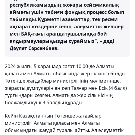
республикамыздың жоғары сейсмикалық
аймағы үшін табиғи фондық процесс болып
табылады.Құрметті азаматтар, тек ресми
ақпарат көздеріне сеніп, әлеуметтік желілер
мен БАҚ-тағы арандатушылыққа бой
алдырмауларыңызды сұраймыз", – деді
Дәулет Сәрсенбаев.
2024 жылғы 5 қарашада сағат 10:00-де Алматы
қаласы мен Алматы облысында жер сілкінісі болды.
Төтенше жағдайлар министрлігінің мәліметінше,
жерасты дүмпулерін ең көп Талғар мен Есік (4 балл)
тұрғындары сезген. Алматыда жер сілкінісінің
болжамды күші 3 баллды құрады.
Кейін Қазақстанның Төтенше жағдайлар
министрлігі Алматы қаласы мен Алматы
облысындағы жағдай туралы айтты. Ал әлеуметтік