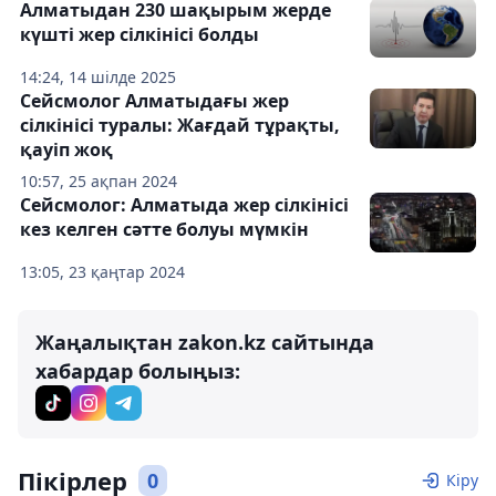
Алматыдан 230 шақырым жерде
күшті жер сілкінісі болды
14:24, 14 шілде 2025
Сейсмолог Алматыдағы жер
сілкінісі туралы: Жағдай тұрақты,
қауіп жоқ
10:57, 25 ақпан 2024
Сейсмолог: Алматыда жер сілкінісі
кез келген сәтте болуы мүмкін
13:05, 23 қаңтар 2024
Жаңалықтан zakon.kz сайтында
хабардар болыңыз:
Пікірлер
0
Кіру