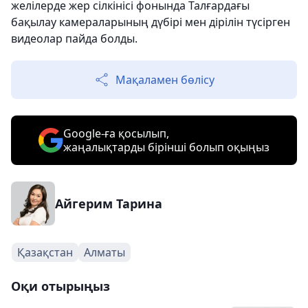
желілерде жер сілкінісі фонында Талғардағы
бақылау камераларының дүбірі мен дірілін түсірген
видеолар пайда болды.
Мақаламен бөлісу
Google-ға қосылып,
жаңалықтарды бірінші болып оқыңыз
Айгерим Тарина
Қазақстан
Алматы
Оқи отырыңыз