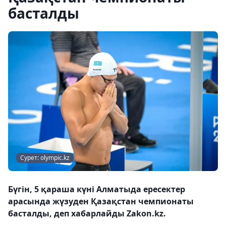
басталды
Сурет: olympic.kz
Бүгін, 5 қараша күні Алматыда ересектер
арасында жүзуден Қазақстан чемпионаты
басталды, деп хабарлайды Zakon.kz.