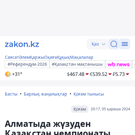
Қаз
Саясат
Әлем
Қаржы
Оқиға
Құқық
Мақалалар
#Референдум-2026
#Қазақстан мақтанышы
+31°
$
467.48
€
539.52
₽
5.73
Басты
Барлық жаңалықтар
Қоғам тынысы
Қоғам
20:17, 05 қараша 2024
Алматыда жүзуден
Қазақстан чемпионаты