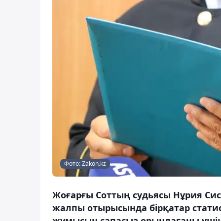
Фото: Zakon.kz
Жоғарғы Соттың судьясы Нұрия Си
жалпы отырысында бірқатар статис
жұмысын сапасыз орындағаны үшін