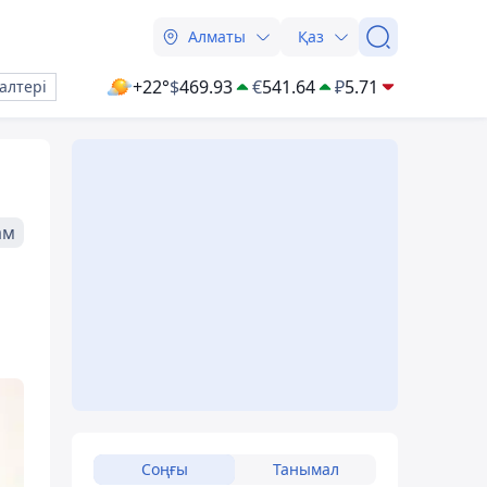
Алматы
Қаз
+22°
$
469.93
€
541.64
₽
5.71
алтері
ам
Соңғы
Танымал