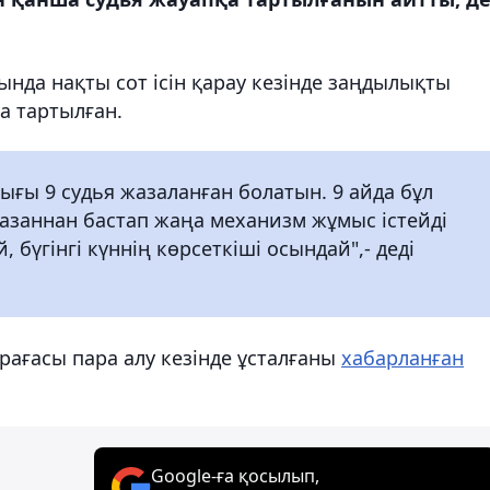
нда нақты сот ісін қарау кезінде заңдылықты
а тартылған.
ығы 9 судья жазаланған болатын. 9 айда бұл
 қазаннан бастап жаңа механизм жұмыс істейді
 бүгінгі күннің көрсеткіші осындай",- деді
рағасы пара алу кезінде ұсталғаны
хабарланған
Google-ға қосылып,