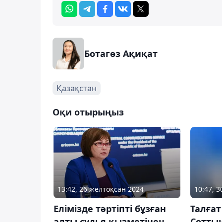
Ботагөз Ақиқат
Қазақстан
Оқи отырыңыз
13:42, 26 желтоқсан 2024
10:47, 
Елімізде тәртіпті бұзған
Талға
алты судья қызметінен
Сотты