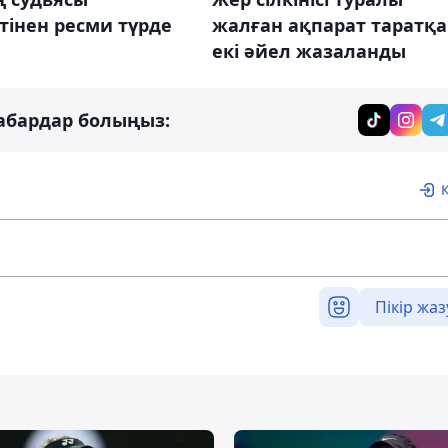
тінен ресми түрде
жалған ақпарат таратқ
екі әйел жазаланды
абардар болыңыз:
Пікір жаз