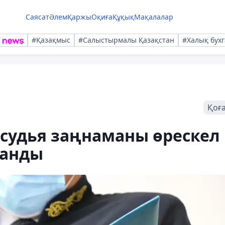
Саясат
Әлем
Қаржы
Оқиға
Құқық
Мақалалар
#Қазақмыс
#Салыстырмалы Қазақстан
#Халық бухг
Қоғ
 судья заңнаманы өрескел
ланды