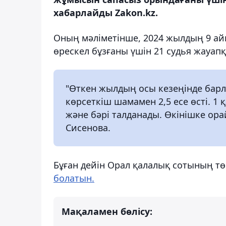
хабарлайды Zakon.kz.
Оның мәліметінше, 2024 жылдың 9 айы
өрескел бұзғаны үшін 21 судья жауапқ
"Өткен жылдың осы кезеңінде барл
көрсеткіш шамамен 2,5 есе өсті. 1
және бәрі талданады. Өкінішке орай,
Сисенова.
Бұған дейін Орал қалалық сотының тө
болатын.
Мақаламен бөлісу: