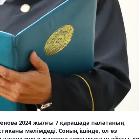
сенова 2024 жылғы 7 қарашада палатаның
тиканы мәлімдеді. Соның ішінде, ол өз
 қанша судья жауапқа тартылғанын айтты, д