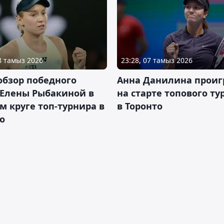
08 тамыз 2026
23:28, 07 тамыз 2026
обзор победного
Анна Данилина проиг
 Елены Рыбакиной в
на старте топового ту
м круге топ-турнира в
в Торонто
о