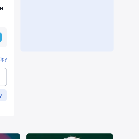
ан
Кіру
у