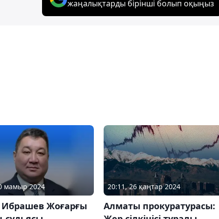
жаңалықтарды бірінші болып оқыңыз
30 мамыр 2024
20:11, 26 қаңтар 2024
т Ибрашев Жоғарғы
Алматы прокуратурасы:
ң судьясы
Жер сілкінісі туралы