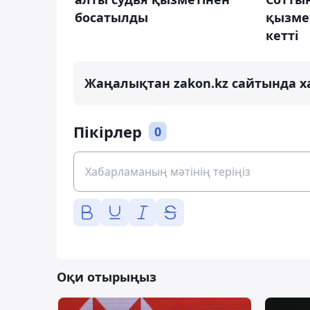
босатылды
қызме
кетті
Жаңалықтан zakon.kz сайтында х
Пікірлер
0
Оқи отырыңыз