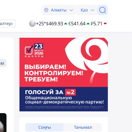
Алматы
Қаз
+25°
$
469.93
€
541.64
₽
5.71
алтері
ам
Соңғы
Танымал