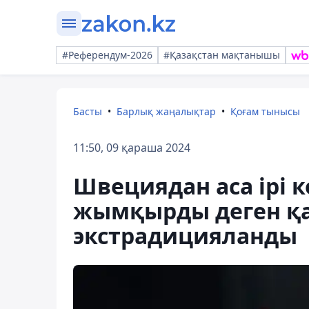
#Референдум-2026
#Қазақстан мақтанышы
Басты
Барлық жаңалықтар
Қоғам тынысы
11:50, 09 қараша 2024
Швециядан аса ірі 
жымқырды деген қ
экстрадицияланды