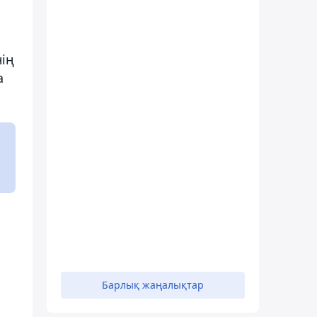
нің
а
Барлық жаңалықтар