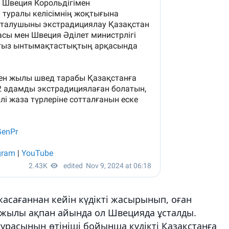
асағаннан кейін күдікті жасырынып, оған
 жылы ақпан айында ол Швецияда ұсталды.
урасының өтініші бойынша күдікті Қазақстанға