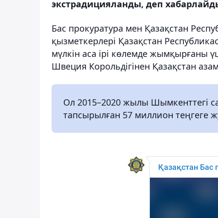
экстрадицияланды, деп хабарлайды
Бас прокуратура мен Қазақстан Респу
қызметкерлері Қазақстан Республикас
мүлкін аса ірі көлемде жымқырғаны 
Швеция Корольдігінен Қазақстан аза
Ол 2015–2020 жылы Шымкенттегі сау
тапсырылған 57 миллион теңгеге ж