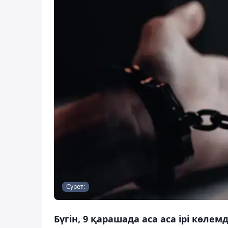
Сурет:
Бүгін, 9 қарашада аса аса ірі кө