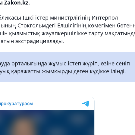
 Zakon.kz.
бликасы Ішкі істер министрлігінің Интерпол
ының Стокгольмдегі Елшілігінің көмегімен бөтен
үшін қылмыстық жауапкершілікке тарту мақсатынд
матын экстрадициялады.
да орталығында жұмыс істеп жүріп, өзіне сеніп
уық қаражатты жымқырды деген күдікке ілінді.