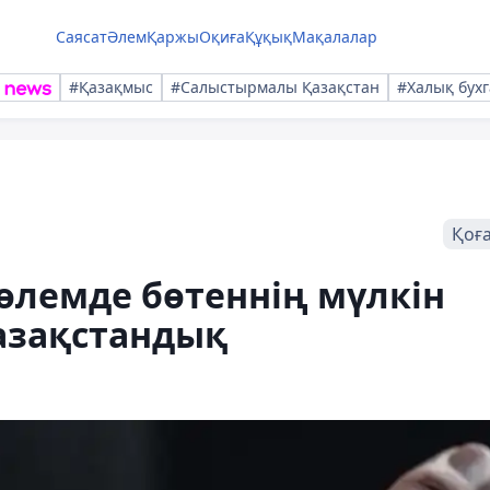
Саясат
Әлем
Қаржы
Оқиға
Құқық
Мақалалар
#Қазақмыс
#Салыстырмалы Қазақстан
#Халық бухг
Қоғ
көлемде бөтеннің мүлкін
азақстандық