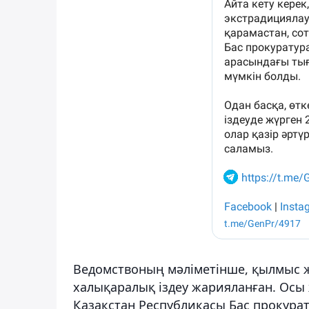
Ведомствоның мәліметінше, қылмыс ж
халықаралық іздеу жарияланған. Осы
Қазақстан Республикасы Бас прокурат