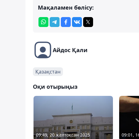
Мақаламен бөлісу:
Айдос Қали
Қазақстан
Оқи отырыңыз
09:49, 20 желтоқсан 2025
09:01, 