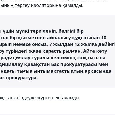
асының тергеу изоляторына қамалды.
ін мүлкі тәркіленіп, белгілі бір
гілі бір қызметпен айналысу құқығынан 10
ырып немесе онсыз, 7 жылдан 12 жылға дейінг
у түріндегі жаза қарастырылған. Айта кету
страдициялау туралы келісімнің жоқтығына
дициялау Қазақстан Бас прокуратурасы мен
сындағы тығыз ынтымақтастықтың арқасында
ас прокуратура.
қстанға іздеуде жүрген екі адамды