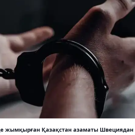
лемде жымқырған Қазақстан азаматы Швециядан