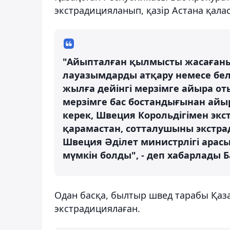
экстрадицияланып, қазір Астана қал
"Айыпталған қылмысты жасағаны үш
лауазымдарды атқару немесе бел
жылға дейінгі мерзімге айыра от
мерзімге бас бостандығынан айыр
керек, Швеция Корольдігімен эк
қарамастан, сотталушыны экстра
Швеция Әділет министрлігі ара
мүмкін болды", - деп хабарлады Б
Одан басқа, былтыр швед тарабы Қаза
экстрадициялаған.