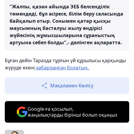
"Жалпы, қазан айында ЭЕБ белсенділік
төмендеді, бұл әсіресе, білім беру саласында
байқалып отыр. Сонымен қатар қысқы
маусымның басталуы жылу өндірісі
жүйесінің жұмысшыларына сұраныстың
артуына себеп болды",- делінген ақпаратта.
Бұған дейін Таразда тұрғын үй құрылысы қарқынды
жүруде екені
хабарланған болатын.
Мақаламен бөлісу
Google-ға қосылып,
жаңалықтарды бірінші болып оқыңыз