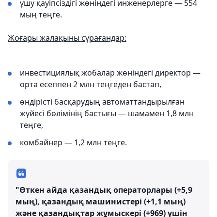
ұшу қауіпсіздігі жөніндегі инженерлерге — 554
мың теңге.
Жоғары жалақыны сұрағандар:
инвестициялық жобалар жөніндегі директор —
орта есеппен 2 млн теңгеден бастап,
өндірісті басқарудың автоматтандырылған
жүйесі бөлімінің бастығы — шамамен 1,8 млн
теңге,
комбайнер — 1,2 млн теңге.
"Өткен айда қазандық операторлары (+5,9
мың), қазандық машинистері (+1,1 мың)
және қазандықтар жұмыскері (+969) үшін