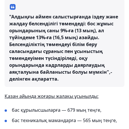
"Алдыңғы аймен салыстырғанда іздеу және
жалдау белсенділігі төмендеді: бос жұмыс
орындарының саны 9%-ға (13 мың), ал
түйіндеме 13%-ға (16,5 мың) азайды.
Белсенділіктің төмендеуі білім беру
саласындағы сұраныс пен ұсыныстың
төмендеуімен түсіндіріледі, оқу
орындарында кадрларды даярлаудың
аяқталуына байланысты болуы мүмкін",-
делінген ақпаратта.
Қазан айында жоғары жалақы ұсынылды:
бас құрылысшыларға — 679 мың теңге,
бас техникалық мамандарға — 565 мың теңге,