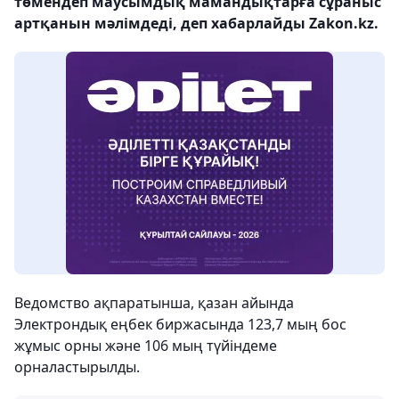
төмендеп маусымдық мамандықтарға сұраныс
артқанын мәлімдеді, деп хабарлайды Zakon.kz.
Ведомство ақпаратынша, қазан айында
Электрондық еңбек биржасында 123,7 мың бос
жұмыс орны және 106 мың түйіндеме
орналастырылды.