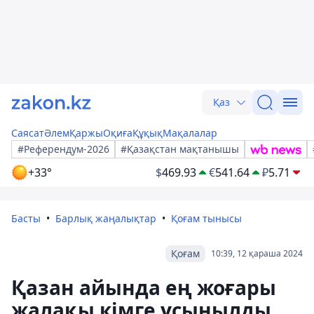
Қаз
Саясат
Әлем
Қаржы
Оқиға
Құқық
Мақалалар
#Референдум-2026
#Қазақстан мақтанышы
+33°
$
469.93
€
541.64
₽
5.71
Басты
Барлық жаңалықтар
Қоғам тынысы
Қоғам
10:39, 12 қараша 2024
Қазан айында ең жоғары
жалақы кімге ұсынылды