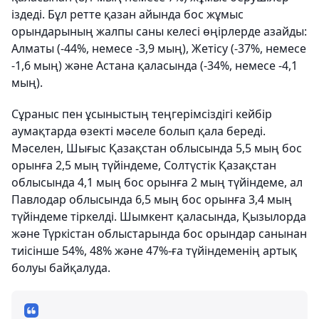
іздеді. Бұл ретте қазан айында бос жұмыс
орындарының жалпы саны келесі өңірлерде азайды:
Алматы (-44%, немесе -3,9 мың), Жетісу (-37%, немесе
-1,6 мың) және Астана қаласында (-34%, немесе -4,1
мың).
Сұраныс пен ұсыныстың теңгерімсіздігі кейбір
аумақтарда өзекті мәселе болып қала береді.
Мәселен, Шығыс Қазақстан облысында 5,5 мың бос
орынға 2,5 мың түйіндеме, Солтүстік Қазақстан
облысында 4,1 мың бос орынға 2 мың түйіндеме, ал
Павлодар облысында 6,5 мың бос орынға 3,4 мың
түйіндеме тіркелді. Шымкент қаласында, Қызылорда
және Түркістан облыстарында бос орындар санынан
тиісінше 54%, 48% және 47%-ға түйіндеменің артық
болуы байқалуда.