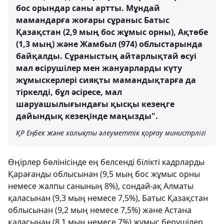
бос орындар саны артты. Мұндай
мамандарға жоғары сұраныс Батыс
Қазақстан (2,9 мың бос жұмыс орны), Ақтөбе
(1,3 мың) және Жамбыл (974) облыстарында
байқалды. Сұраныстың айтарлықтай өсуі
мал өсірушілер мен жануарларды күту
жұмыскерлері сияқты мамандықтарға да
тіркелді, бұл әсіресе, мал
шаруашылығындағы қысқы кезеңге
дайындық кезеңінде маңызды".
ҚР Еңбек және халықты әлеуметтік қорғау министрлігі
Өңірлер бөлінісінде ең белсенді білікті кадрларды
Қарағанды облысынан (9,5 мың бос жұмыс орны
немесе жалпы санының 8%), сондай-ақ Алматы
қаласынан (9,3 мың немесе 7,5%), Батыс Қазақстан
облысынан (9,2 мың немесе 7,5%) және Астана
қаласынан (8,1 мың немесе 7%) жұмыс берушілер