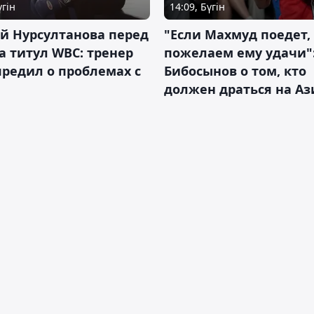
үгін
14:09, Бүгін
й Нурсултанова перед
"Если Махмуд поедет,
а титул WBC: тренер
пожелаем ему удачи"
редил о проблемах с
Бибосынов о том, кто
должен драться на Аз