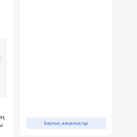
е
ың
Барлық жаңалықтар
ы