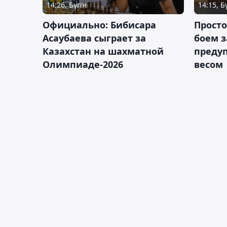
14:26, Бүгін
14:15, Б
Официально: Бибисара
Просто
Асаубаева сыграет за
боем з
Казахстан на шахматной
предуп
Олимпиаде-2026
весом