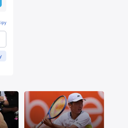
Кіру
у