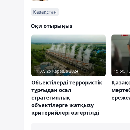
Қазақстан
Оқи отырыңыз
11:37, 25 қараша 2024
15:56, 
Объектілерді террористік
Қазақ
тұрғыдан осал
мәртеб
стратегиялық
ережел
объектілерге жатқызу
критерийлері өзгертілді