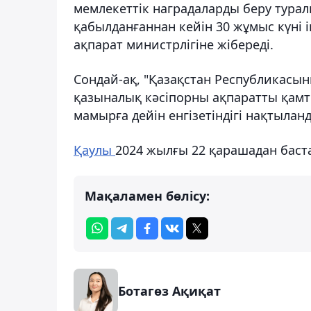
мемлекеттік наградаларды беру тура
қабылданғаннан кейін 30 жұмыс күні
ақпарат министрлігіне жібереді.
Сондай-ақ, "Қазақстан Республикасын
қазыналық кәсіпорны ақпаратты қамт
мамырға дейін енгізетіндігі нақтылан
Қаулы
2024 жылғы 22 қарашадан баста
Мақаламен бөлісу:
Ботагөз Ақиқат