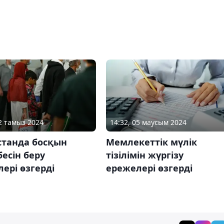
12 тамыз 2024
14:32, 05 маусым 2024
станда босқын
Мемлекеттік мүлік
есін беру
тізілімін жүргізу
ері өзгерді
ережелері өзгерді