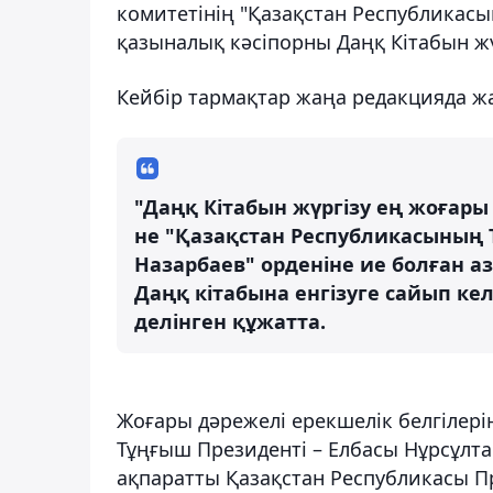
комитетінің "Қазақстан Республикасы
қазыналық кәсіпорны Даңқ Кітабын жү
Кейбір тармақтар жаңа редакцияда ж
"Даңқ Кітабын жүргізу ең жоғары 
не "Қазақстан Республикасының 
Назарбаев" орденіне ие болған 
Даңқ кітабына енгізуге сайып келе
делінген құжатта.
Жоғары дәрежелі ерекшелік белгілері
Тұңғыш Президенті – Елбасы Нұрсұлта
ақпаратты Қазақстан Республикасы Пр