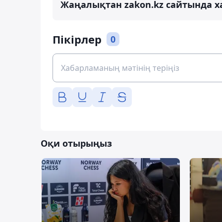
Жаңалықтан zakon.kz сайтында х
Пікірлер
0
Оқи отырыңыз