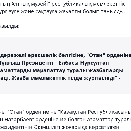
ның Ұлттық музейі" республикалық мемлекеттік
ргізуге және сақтауға жауапты болып танылды.
азылды:
дәрежелі ерекшелік белгісіне, "Отан" орденін
Тұңғыш Президенті – Елбасы Нұрсұлтан
азаматтарды марапаттау туралы жазбаларды
ді. Жазба мемлекеттік тілде жүргізіледі",-
не, "Отан" орденіне не "Қазақстан Республикасын
н Назарбаев" орденіне ие болған азаматтар турал
езидентінің Әкімшілігі жоғарыда көрсетілген