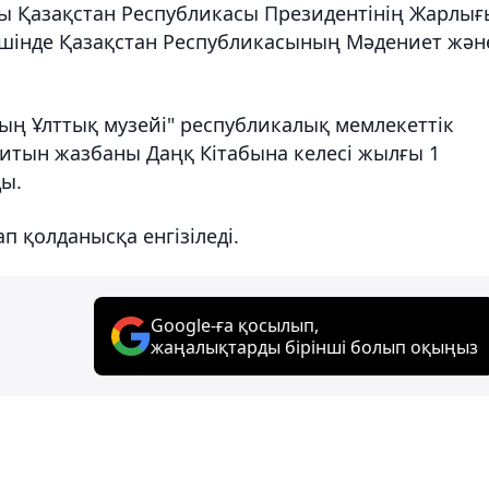
лы Қазақстан Республикасы Президентінің Жарлығ
 ішінде Қазақстан Республикасының Мәдениет жән
ың Ұлттық музейі" республикалық мемлекеттік
итын жазбаны Даңқ Кітабына келесі жылғы 1
ды.
п қолданысқа енгізіледі.
Google-ға қосылып,
жаңалықтарды бірінші болып оқыңыз