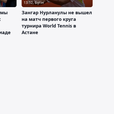
13:52, Бүгін
 мы
Зангар Нурланулы не вышел
:
на матч первого круга
турнира World Tennis в
иаде
Астане