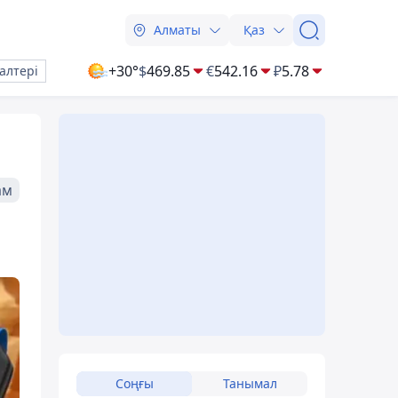
Алматы
Қаз
+30°
$
469.85
€
542.16
₽
5.78
алтері
ам
Соңғы
Танымал