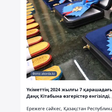
Фото: akorda.kz
Үкіметтің 2024 жылғы 7 қарашада
Даңқ Кітабына өзгерістер енгізілді
Ережеге сәйкес, Қазақстан Республик