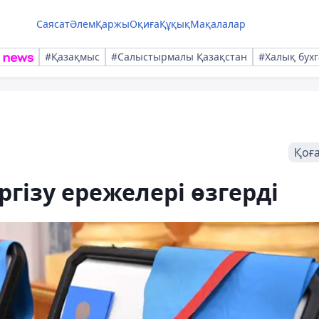
Саясат
Әлем
Қаржы
Оқиға
Құқық
Мақалалар
#Қазақмыс
#Салыстырмалы Қазақстан
#Халық бухг
Қоғ
гізу ережелері өзгерді