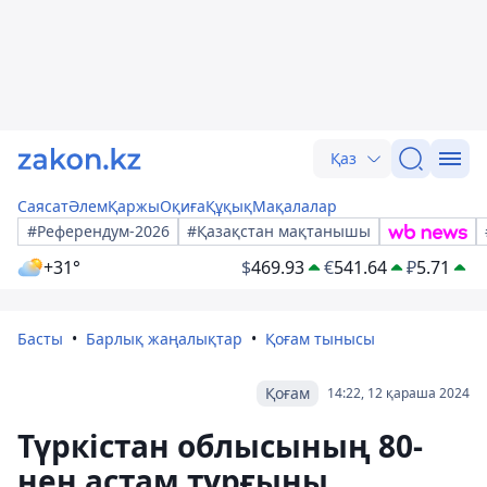
Қаз
Саясат
Әлем
Қаржы
Оқиға
Құқық
Мақалалар
#Референдум-2026
#Қазақстан мақтанышы
+31°
$
469.93
€
541.64
₽
5.71
Басты
Барлық жаңалықтар
Қоғам тынысы
Қоғам
14:22, 12 қараша 2024
Түркістан облысының 80-
нен астам тұрғыны