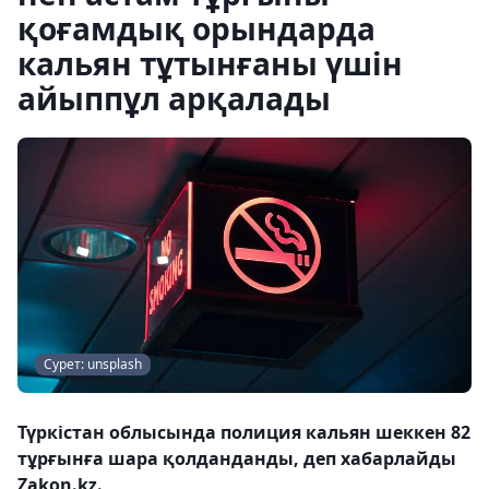
қоғамдық орындарда
кальян тұтынғаны үшін
айыппұл арқалады
Сурет: unsplash
Түркістан облысында полиция кальян шеккен 82
тұрғынға шара қолданданды, деп хабарлайды
Zakon.kz.