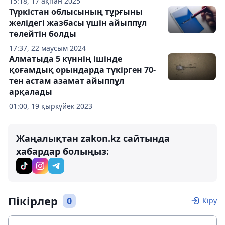
15:18, 17 ақпан 2025
Түркістан облысының тұрғыны
желідегі жазбасы үшін айыппұл
төлейтін болды
17:37, 22 маусым 2024
Алматыда 5 күннің ішінде
қоғамдық орындарда түкірген 70-
тен астам азамат айыппұл
арқалады
01:00, 19 қыркүйек 2023
Жаңалықтан zakon.kz сайтында
хабардар болыңыз:
Пікірлер
0
Кіру