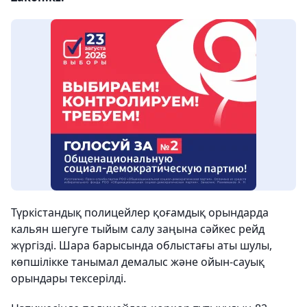
Түркістандық полицейлер қоғамдық орындарда
кальян шегуге тыйым салу заңына сәйкес рейд
жүргізді. Шара барысында облыстағы аты шулы,
көпшілікке танымал демалыс және ойын-сауық
орындары тексерілді.