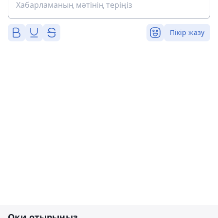
Пікір жазу
Оқи отырыңыз