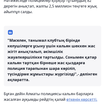
Нәтижесінде полицейлер қорқор тұтынудың 82
дерегін анықтап, жалпы 2,5 миллион теңгеге жуық
айыппұл салды.
"Мәселен, танымал клубтың бірінде
келушілерге ұсыну үшін кальян шеккен жас
жігіт анықталып, әкімшілік
жауапкершілікке тартылды. Сонымен қатар
кальян тартқан бірнеше жас қыздарға
полиция тарапынан шара көріліп,
түсіндірме жұмыстары жүргізілді",- делінген
ақпаратта.
Бұған дейін Алматы полициясы кальян барларға
жасалған ауқымды рейдтің қалай
өткенін көрсетті.