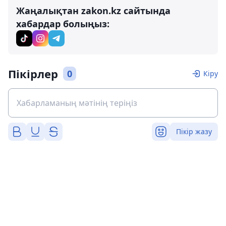
Жаңалықтан zakon.kz сайтында
хабардар болыңыз:
Пікірлер
0
Кіру
Пікір жазу