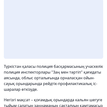
Түркістан қаласы полиция басқармасының учаскелік
полиция инспекторлары "Заң мен тәртіп" қағидаты
аясында, облыс орталығында орналасқан ойын-
сауық орындарында рейдтік-профилактикалық іс-
шаралар өткізуде.
Негізгі мақсат – қоғамдық орындарда кальян шегуге
тыйым салатын заңнаманың сақталуын қамтамасыз