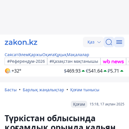
Қаз
Саясат
Әлем
Қаржы
Оқиға
Құқық
Мақалалар
#Референдум-2026
#Қазақстан мақтанышы
+32°
$
469.93
€
541.64
₽
5.71
Басты
Барлық жаңалықтар
Қоғам тынысы
Қоғам
15:18, 17 ақпан 2025
Түркістан облысында
қоғамдық орында кальян