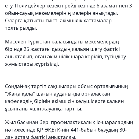
ету. Полицейлер кезекті рейд кезінде 6 азамат пен 3
ойын-сауық мекемелерінің иелерін анықтады.
Оларға қатысты тиісті әкімшілік хаттамалар
толтырылды.
Мәселен Түркістан қаласындағы мекемелердің
бірінде 25 жастағы қыздың кальян шегу фактісі
анықталып, оған әкімшілік шара көріліп, түсіндіру
жұмыстары жүргізілді.
Сондай-ақ тәртіп сақшылары облыс орталығының
"Жаңа қала" шағын ауданында орналасқан
кафелердің бірінің әкімшісін келушілерге кальян
ұсынғаны үшін жауапқа тартты.
Жыл басынан бері профилактикалық іс-шаралардың
нәтижесінде ҚР ӘҚБтК-нің 441-бабын бұзудың 30-
дан астам фактісі анықталды.