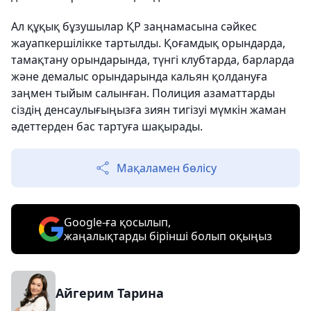
Ал құқық бұзушылар ҚР заңнамасына сәйкес
жауапкершілікке тартылды. Қоғамдық орындарда,
тамақтану орындарында, түнгі клубтарда, барларда
және демалыс орындарында кальян қолдануға
заңмен тыйым салынған. Полиция азаматтарды
сіздің денсаулығыңызға зиян тигізуі мүмкін жаман
әдеттерден бас тартуға шақырады.
Мақаламен бөлісу
Google-ға қосылып,
жаңалықтарды бірінші болып оқыңыз
Айгерим Тарина