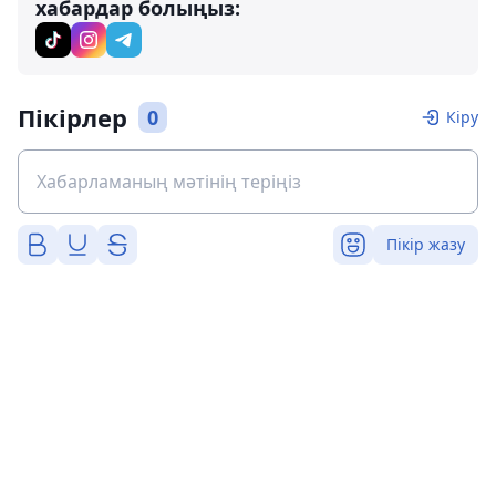
хабардар болыңыз:
Пікірлер
0
Кіру
Пікір жазу