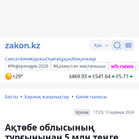
Қаз
Саясат
Әлем
Қаржы
Оқиға
Құқық
Мақалалар
#Референдум-2026
#Қазақстан мақтанышы
+29°
$
469.93
€
541.64
₽
5.71
Басты
Барлық жаңалықтар
Қоғам тынысы
Қоғам
17:23, 12 қараша 2024
Ақтөбе облысының
тұрғынынан 5 млн теңге