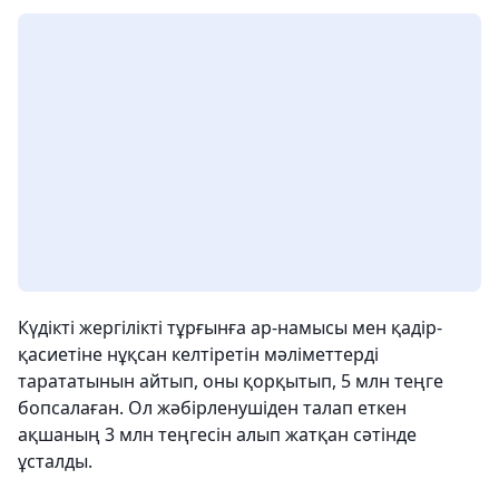
Күдікті жергілікті тұрғынға ар-намысы мен қадір-
қасиетіне нұқсан келтіретін мәліметтерді
тарататынын айтып, оны қорқытып, 5 млн теңге
бопсалаған. Ол жәбірленушіден талап еткен
ақшаның 3 млн теңгесін алып жатқан сәтінде
ұсталды.