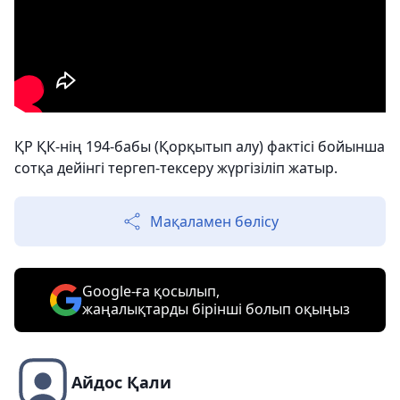
ҚР ҚК-нің 194-бабы (Қорқытып алу) фактісі бойынша
сотқа дейінгі тергеп-тексеру жүргізіліп жатыр.
Мақаламен бөлісу
Google-ға қосылып,
жаңалықтарды бірінші болып оқыңыз
Айдос Қали