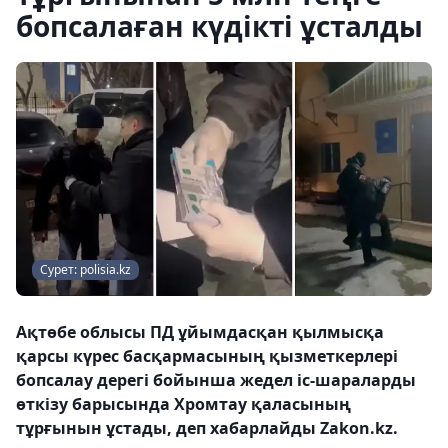
бопсалаған күдікті ұсталды
Сурет: polisia.kz
Ақтөбе облысы ПД ұйымдасқан қылмысқа
қарсы күрес басқармасының қызметкерлері
бопсалау дерегі бойынша жедел іс-шараларды
өткізу барысында Хромтау қаласының
тұрғынын ұстады, деп хабарлайды Zakon.kz.