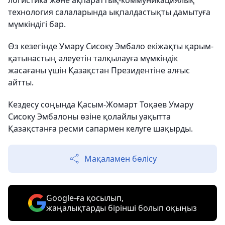
логистика және ақпараттық-коммуникациялық
технология салаларында ықпалдастықты дамытуға
мүмкіндігі бар.
Өз кезегінде Умару Сисоку Эмбало екіжақты қарым-
қатынастың әлеуетін талқылауға мүмкіндік
жасағаны үшін Қазақстан Президентіне алғыс
айтты.
Кездесу соңында Қасым-Жомарт Тоқаев Умару
Сисоку Эмбалоны өзіне қолайлы уақытта
Қазақстанға ресми сапармен келуге шақырды.
Мақаламен бөлісу
Google-ға қосылып,
жаңалықтарды бірінші болып оқыңыз