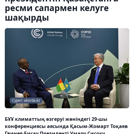
ресми сапармен келуге
шақырды
Сурет: akorda.kz
БҰҰ климаттың өзгеруі жөніндегі 29-шы
конференциясы аясында Қасым-Жомарт Тоқаев
Гвинея-Бисау Президенті Умару Сисоку