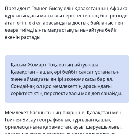
Президент Гвинея-Бисау елін Қазақстанның Африка
құрлығындағы маңызды серіктестерінің бірі ретінде
атап өтіп, екі ел арасындағы достық байланыс пен
өзара тиімді ынтымақтастықты нығайтуға бейіл
екенін растады.
Қасым-Жомарт Тоқаевтың айтуынша,
Қазақстан – ашық әрі бейбіт саясат ұстанатын
және аймақтағы ең ірі экономикасы бар ел.
Сондай-ақ ол қос мемлекеттің арасындағы
серіктестіктің перспективасы мол деп санайды.
Мемлекет басшысының пікірінше, Қазақстан мен
Гвинея-Бисау географиялық тұрғыдан қашық
орналасқанына қарамастан, ауыл шаруашылығы,