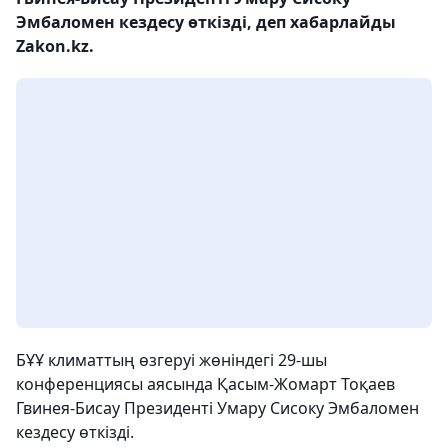
Эмбаломен кездесу өткізді, деп хабарлайды
Zakon.kz.
БҰҰ климаттың өзгеруі жөніндегі 29-шы
конференциясы аясында Қасым-Жомарт Тоқаев
Гвинея-Бисау Президенті Умару Сисоку Эмбаломен
кездесу өткізді.