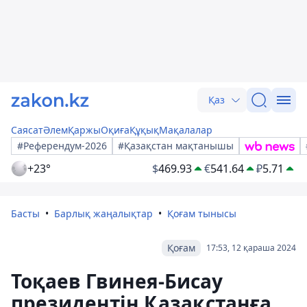
Қаз
Саясат
Әлем
Қаржы
Оқиға
Құқық
Мақалалар
#Референдум-2026
#Қазақстан мақтанышы
+23°
$
469.93
€
541.64
₽
5.71
Басты
Барлық жаңалықтар
Қоғам тынысы
Қоғам
17:53, 12 қараша 2024
Тоқаев Гвинея-Бисау
президентін Қазақстанға