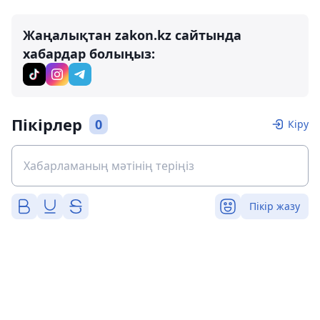
Жаңалықтан zakon.kz сайтында
хабардар болыңыз:
Пікірлер
0
Кіру
Пікір жазу