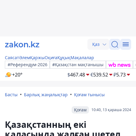
Қаз
Саясат
Әлем
Қаржы
Оқиға
Құқық
Мақалалар
#Референдум-2026
#Қазақстан мақтанышы
+20°
$
467.48
€
539.52
₽
5.73
Басты
Барлық жаңалықтар
Қоғам тынысы
Қоғам
10:40, 13 қараша 2024
Қазақстанның екі
қаласында жалған шетел