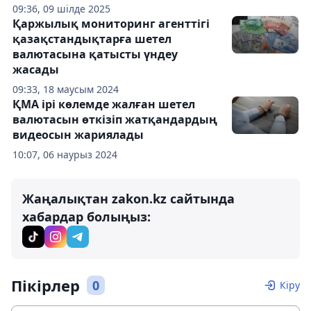
09:36, 09 шілде 2025
Қаржылық мониторинг агенттігі
қазақстандықтарға шетел
валютасына қатысты үндеу
жасады
09:33, 18 маусым 2024
ҚМА ірі көлемде жалған шетел
валютасын өткізіп жатқандардың
видеосын жариялады
10:07, 06 наурыз 2024
Жаңалықтан zakon.kz сайтында
хабардар болыңыз:
Пікірлер
0
Кіру