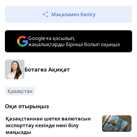
Мақаламен бөлісу
Google-ға қосылып,
жаңалықтарды бірінші болып оқыңыз
Ботагөз Ақиқат
Қазақстан
Оқи отырыңыз
Қазақстаннан шетел валютасын
экспорттау кезінде нені білу
маңызды