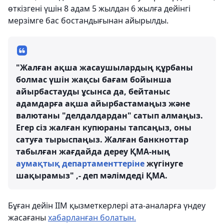
өткізгені үшін 8 адам 5 жылдан 6 жылға дейінгі
мерзімге бас бостандығынан айырылды.
"Жалған ақша жасаушылардың құрбаны
болмас үшін жақсы бағам бойынша
айырбастауды ұсынса да, бейтаныс
адамдарға ақша айырбастамаңыз және
валютаны "делдалдардан" сатып алмаңыз.
Егер сіз жалған купюраны тапсаңыз, оны
сатуға тырыспаңыз. Жалған банкноттар
табылған жағдайда дереу ҚМА-ның
аумақтық департаменттеріне
жүгінуге
шақырамыз" ,- деп мәлімдеді ҚМА.
Бұған дейін ІІМ қызметкерлері ата-аналарға үндеу
жасағаны
хабарланған болатын.