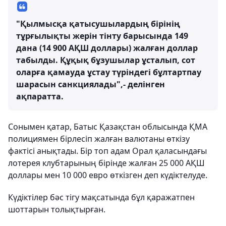
"Қылмысқа қатысушылардың бірінің
тұрғылықты жерін тінту барысында 149
дана (14 900 АҚШ доллары) жалған доллар
табылды. Құқық бұзушылар ұсталып, сот
оларға қамауда ұстау түріндегі бұлтартпау
шарасын санкциялады",- делінген
ақпаратта.
Сонымен қатар, Батыс Қазақстан облысында ҚМА
полициямен бірлесіп жалған валютаны өткізу
фактісі анықтады. Бір топ адам Орал қаласындағы
лотерея клубтарының бірінде жалған 25 000 АҚШ
доллары мен 10 000 евро өткізген деп күдіктелуде.
Күдіктілер бәс тігу мақсатында бұл қаражатпен
шоттарын толықтырған.