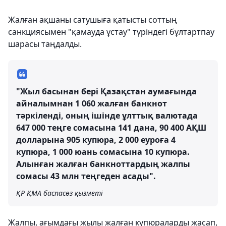
Жалған ақшаны сатушыға қатысты соттың
санкциясымен "қамауда ұстау" түріндегі бұлтартпау
шарасы таңдалды.
"Жыл басынан бері Қазақстан аумағында
айналымнан 1 060 жалған банкнот
тәркіленді, оның ішінде ұлттық валютада
647 000 теңге сомасына 141 дана, 90 400 АҚШ
долларына 905 купюра, 2 000 еуроға 4
купюра, 1 000 юань сомасына 10 купюра.
Алынған жалған банкноттардың жалпы
сомасы 43 млн теңгеден асады".
ҚР ҚМА баспасөз қызметі
Жалпы, ағымдағы жылы жалған купюраларды жасап,