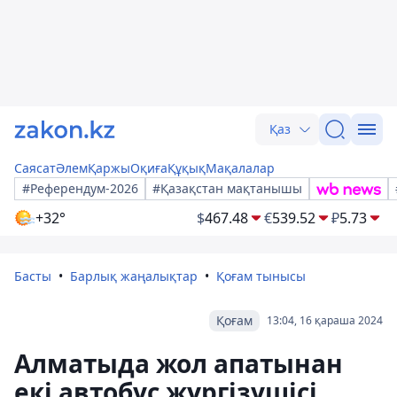
Қаз
Саясат
Әлем
Қаржы
Оқиға
Құқық
Мақалалар
#Референдум-2026
#Қазақстан мақтанышы
+32°
$
467.48
€
539.52
₽
5.73
Басты
Барлық жаңалықтар
Қоғам тынысы
Қоғам
13:04, 16 қараша 2024
Алматыда жол апатынан
екі автобус жүргізушісі