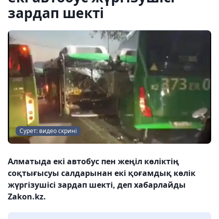
зардап шекті
Сурет: видео скрині
Алматыда екі автобус пен жеңіл көліктің
соқтығысуы салдарынан екі қоғамдық көлік
жүргізушісі зардап шекті, деп хабарлайды
Zakon.kz.