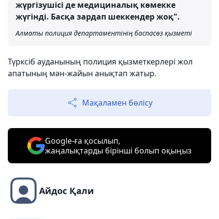
жүргізушісі де медициналық көмекке
жүгінді. Басқа зардап шеккендер жоқ".
Алматы полиция департаментінің баспасөз қызметі
Түрксіб ауданының полиция қызметкерлері жол
апатының мән-жайын анықтап жатыр.
Мақаламен бөлісу
Google-ға қосылып,
жаңалықтарды бірінші болып оқыңыз
Айдос Қали