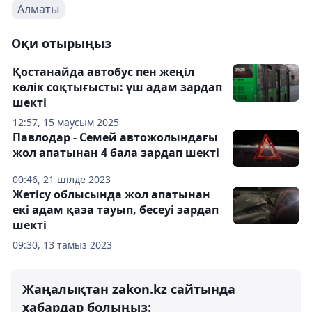
Алматы
Оқи отырыңыз
Қостанайда автобус пен жеңіл
көлік соқтығысты: үш адам зардап
шекті
12:57, 15 маусым 2025
Павлодар - Семей автожолындағы
жол апатынан 4 бала зардап шекті
00:46, 21 шілде 2023
Жетісу облысында жол апатынан
екі адам қаза тауып, бесеуі зардап
шекті
09:30, 13 тамыз 2023
Жаңалықтан zakon.kz сайтында
хабардар болыңыз: