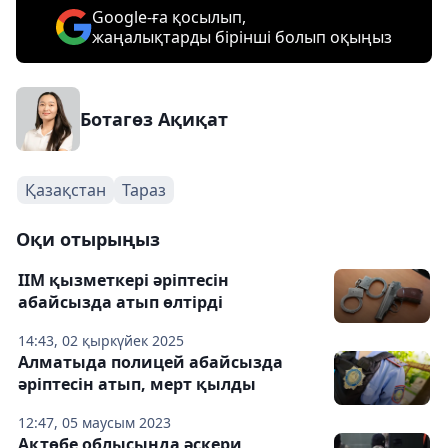
Google-ға қосылып,
жаңалықтарды бірінші болып оқыңыз
Ботагөз Ақиқат
Қазақстан
Тараз
Оқи отырыңыз
ІІМ қызметкері әріптесін
абайсызда атып өлтірді
14:43, 02 қыркүйек 2025
Алматыда полицей абайсызда
әріптесін атып, мерт қылды
12:47, 05 маусым 2023
Ақтөбе облысында әскери