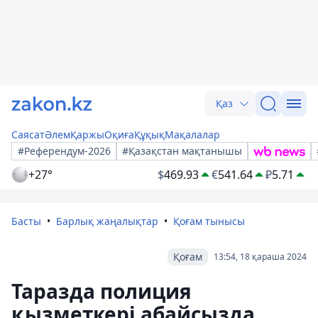
Қаз
Саясат
Әлем
Қаржы
Оқиға
Құқық
Мақалалар
#Референдум-2026
#Қазақстан мақтанышы
+27°
$
469.93
€
541.64
₽
5.71
Басты
Барлық жаңалықтар
Қоғам тынысы
Қоғам
13:54, 18 қараша 2024
Таразда полиция
қызметкері абайсызда