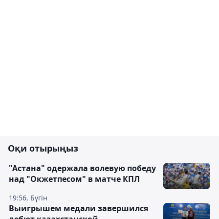
Оқи отырыңыз
"Астана" одержала волевую победу
над "Окжетпесом" в матче КПЛ
19:56, Бүгін
Выигрышем медали завершился
дебют казахстанской