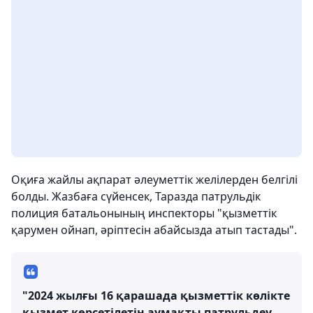
Оқиға жайлы ақпарат әлеуметтік желілерден белгілі
болды. Жазбаға сүйенсек, Таразда патрульдік
полиция батальонының инспекторы "қызметтік
қарумен ойнап, әріптесін абайсызда атып тастады".
"2024 жылғы 16 қарашада қызметтік көлікте
қызмет көрсетілетін аумақты патрульдеу