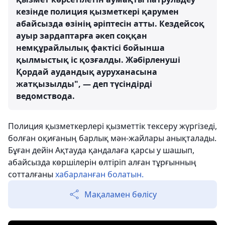
кезінде полиция қызметкері қарумен
абайсызда өзінің әріптесін атты. Кездейсоқ
ауыр зардаптарға әкеп соққан
немқұрайлылық фактісі бойынша
қылмыстық іс қозғалды. Жәбірленуші
Қордай аудандық ауруханасына
жатқызылды", — деп түсіндірді
ведомствода.
Полиция қызметкерлері қызметтік тексеру жүргізеді,
болған оқиғаның барлық мән-жайлары анықталады.
Бұған дейін Ақтауда қандалаға қарсы у шашып,
абайсызда көршілерін өлтіріп алған тұрғынның
сотталғаны
хабарланған болатын.
Мақаламен бөлісу