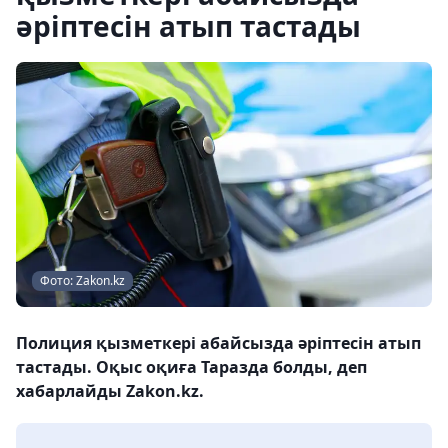
әріптесін атып тастады
Фото: Zakon.kz
Полиция қызметкері абайсызда әріптесін атып
тастады. Оқыс оқиға Таразда болды, деп
хабарлайды Zakon.kz.