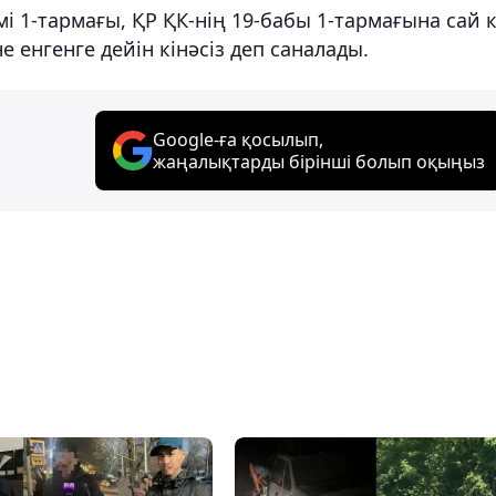
і 1-тармағы, ҚР ҚК-нің 19-бабы 1-тармағына сай 
е енгенге дейін кінәсіз деп саналады.
Google-ға қосылып,
жаңалықтарды бірінші болып оқыңыз