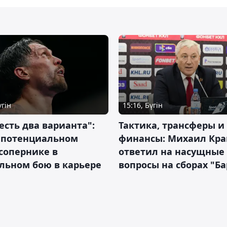
үгін
15:16, Бүгін
 есть два варианта":
Тактика, трансферы и
о потенциальном
финансы: Михаил Кра
сопернике в
ответил на насущные
льном бою в карьере
вопросы на сборах "Б