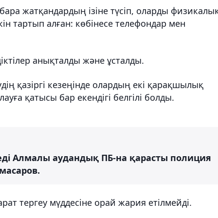
 бара жатқандардың ізіне түсіп, оларды физикалы
ін тартып алған: көбінесе телефондар мен
іктілер анықталды және ұсталды.
удің қазіргі кезеңінде олардың екі қарақшылық
ауға қатысы бар екендігі белгілі болды.
деді Алмалы аудандық ПБ-на қарасты полиция
масаров.
арат тергеу мүддесіне орай жария етілмейді.