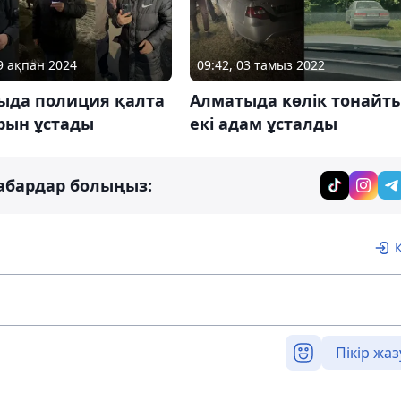
29 ақпан 2024
09:42, 03 тамыз 2022
ыда полиция қалта
Алматыда көлік тонайт
рын ұстады
екі адам ұсталды
абардар болыңыз:
Пікір жаз