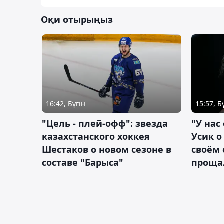
Оқи отырыңыз
16:42, Бүгін
15:57, Б
"Цель - плей-офф": звезда
"У нас
казахстанского хоккея
Усик 
Шестаков о новом сезоне в
своём 
составе "Барыса"
проща