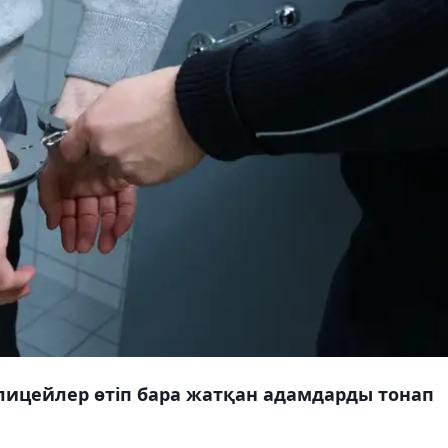
ицейлер өтіп бара жатқан адамдарды тонап