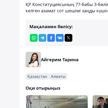
ҚР Конституциясының 77-бабы 3-бөлім
келген азамат сот шешімі заңды күшін
Мақаламен бөлісу:
Айгерим Тарина
Қазақстан
Алматы
Оқи отырыңыз