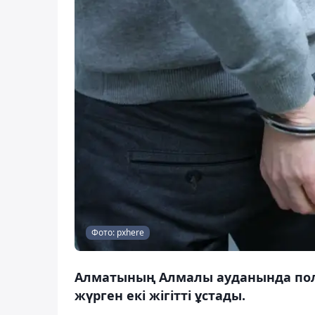
Фото: pxhere
Алматының Алмалы ауданында пол
жүрген екі жігітті ұстады.