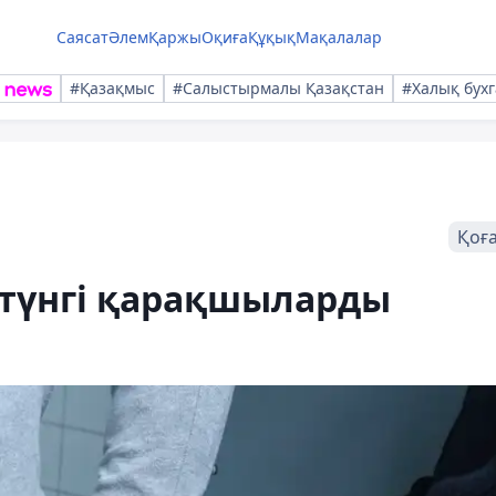
Саясат
Әлем
Қаржы
Оқиға
Құқық
Мақалалар
#Қазақмыс
#Салыстырмалы Қазақстан
#Халық бухг
Қоғ
түнгі қарақшыларды