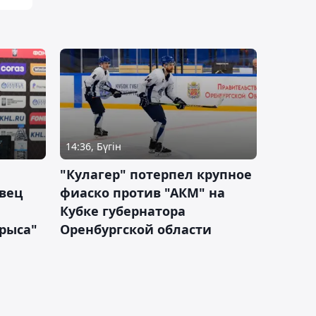
14:36, Бүгін
"Кулагер" потерпел крупное
вец
фиаско против "АКМ" на
Кубке губернатора
арыса"
Оренбургской области