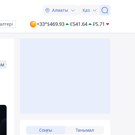
Алматы
Қаз
+33°
$
469.93
€
541.64
₽
5.71
алтері
ам
Соңғы
Танымал