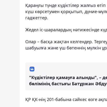
Қараңғы түнде күдіктілер жалғыз өтіп
күш көрсетумен қорқытып, дүние-мүлк
гаджеттер.
Жедел іс-шаралардың нәтижесінде күд
Олар – басқа жақтан келгендер. Терге
шабуылға және үш бөтеннің мүлкін ұрл
"Күдіктілер қамауға алынды", – 
бөлімінің бастығы Батұржан Әбду
ҚР ҚК-нің 201-бабына сәйкес өзге ақп