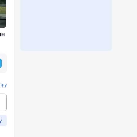
ын
Кіру
у