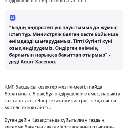
өндірушілерінің бірі екенін атап өтті.
"Біздің өндірістегі үш зауытымыз да жұмыс
істеп тұр. Министрлік бөлген кесте бойынша
өнімдерді шығарудамыз. Тіпті бүгінгі күні
озық өндірудеміз. Өндірген өнімнің
барлығын нарыққа бағыттап отырмыз",-
деді Асхат Хасенов.
ҚМГ басшысы кезектер мезгіл-мезгіл пайда
болатынын, бірақ бұл өндірушілерге емес, нарықта
газ тарататын Энергетика министрлігіне қатысты
мәселе екенін айтты.
Бұған дейін Қазақстанда сұйытылған газдың
көтерме бағасын сақтау жоспарланып отырғаны