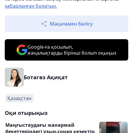
хабарланған болатын.
Мақаламен бөлісу
Google-ға қосылып,
жаңалықтарды бірінші болып оқыңыз
Ботагөз Ақиқат
Қазақстан
Оқи отырыңыз
Маңғыстаудағы жанармай
бекеттеріндегі ұзын-сонар кезектің