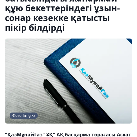
құю бекеттеріндегі ұзын-
сонар кезекке қатысты
пікір білдірді
Фото: kmg.kz
"ҚазМұнайГаз" ҰҚ" АҚ басқарма төрағасы Асхат