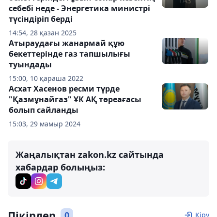
себебі неде - Энергетика министрі
түсіндіріп берді
14:54, 28 қазан 2025
Атыраудағы жанармай құю
бекеттерінде газ тапшылығы
туындады
15:00, 10 қараша 2022
Асхат Хасенов ресми түрде
"Қазмұнайгаз" ҰК АҚ төреағасы
болып сайланды
15:03, 29 мамыр 2024
Жаңалықтан zakon.kz сайтында
хабардар болыңыз:
Пікірлер
0
Кіру