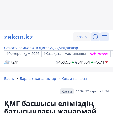
Қаз
Саясат
Әлем
Қаржы
Оқиға
Құқық
Мақалалар
#Референдум-2026
#Қазақстан мақтанышы
+24°
$
469.93
€
541.64
₽
5.71
Басты
Барлық жаңалықтар
Қоғам тынысы
Қоғам
14:39, 22 қараша 2024
ҚМГ басшысы еліміздің
батысындағы жанармай