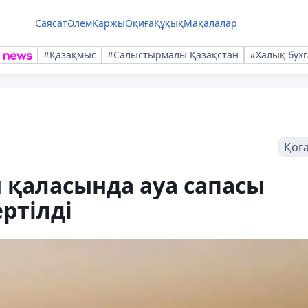
Саясат
Әлем
Қаржы
Оқиға
Құқық
Мақалалар
#Қазақмыс
#Салыстырмалы Қазақстан
#Халық бухг
Қоғ
ы қаласында ауа сапасы
ртілді