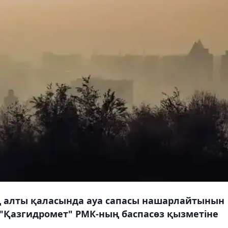
ің алты қаласында ауа сапасы нашарлайтынын
z "Қазгидромет" РМК-ның баспасөз қызметіне