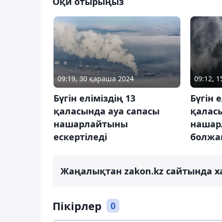
Оқи отырыңыз
09:19, 30 қараша 2024
09:12, 
Бүгін еліміздің 13
Бүгін 
қаласында ауа сапасы
қалас
нашарлайтыны
нашар
ескертіледі
болжа
Жаңалықтан zakon.kz сайтында х
Пікірлер
0