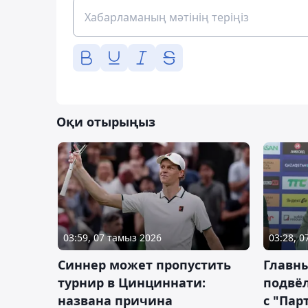
Оқи отырыңыз
03:59, 07 тамыз 2026
03:28, 
Синнер может пропустить
Главны
турнир в Цинциннати:
подвёл
названа причина
с "Пар