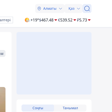
Алматы
Қаз
+19°
$
467.48
€
539.52
₽
5.73
алтері
ам
Соңғы
Танымал