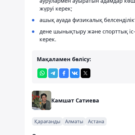
аурулармен ауыратын адамдар көше
жүруі керек;
ашық ауада физикалық белсенділікт
дене шынықтыру және спорттық іс-
керек.
Мақаламен бөлісу:
Камшат Сатиева
Қарағанды
Алматы
Астана