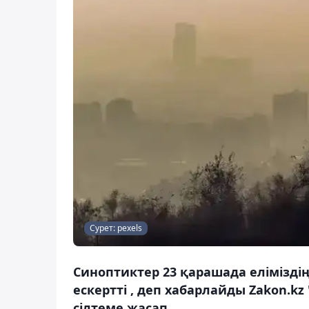
Сурет: pexels
Синоптиктер 23 қарашада елімізд
ескертті , деп хабарлайды Zakon.k
сілтеме жасап.