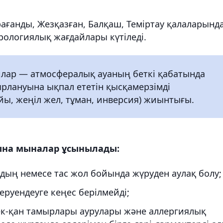
рағанды, Жезқазған, Балқаш, Теміртау қалаларынд
ологиялық жағдайлары күтіледі.
лар — атмосфералық ауаның беткі қабатында
рлануына ықпал ететін қысқамерзімді
ы, жеңіл жел, тұман, инверсия) жиынтығы.
ына мыналар ұсынылады:
рдың немесе тас жол бойында жүруден аулақ болу;
еруендеуге кеңес берілмейді;
ек-қан тамырлары аурулары және аллергиялық