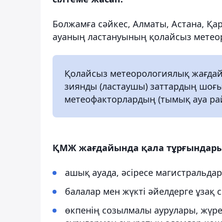
Болжамға сәйкес, Алматы, Астана, Қа
ауаның ластануының қолайсыз метеор
Қолайсыз метеорологиялық жағдай
зиянды (ластаушы) заттардың шоғы
метеофакторлардың (тымық ауа рай
ҚМЖ жағдайында қала тұрғындар
ашық ауада, әсіресе магистральда
балалар мен жүкті әйелдерге ұзақ с
өкпенің созылмалы аурулары, жүр