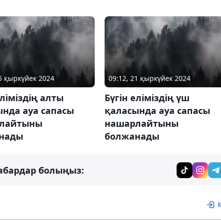
15 қыркүйек 2024
09:12, 21 қыркүйек 2024
еліміздің алты
Бүгін еліміздің үш
ында ауа сапасы
қаласында ауа сапасы
лайтыны
нашарлайтыны
нады
болжанады
абардар болыңыз: