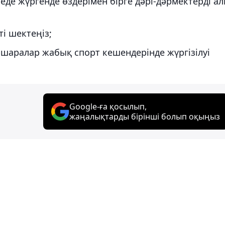
де жүргенде өздерімен бірге дәрі-дәрмектерді а
і шектеңіз;
шаралар жабық спорт кешендерінде жүргізілуі
Google-ға қосылып,
жаңалықтарды бірінші болып оқыңыз