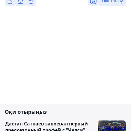
Пікір жазу
Оқи отырыңыз
Дастан Сатпаев завоевал первый
предсезонный трофей с "Челси"