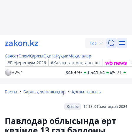
Қаз
Саясат
Әлем
Қаржы
Оқиға
Құқық
Мақалалар
#Референдум-2026
#Қазақстан мақтанышы
+25°
$
469.93
€
541.64
₽
5.71
Басты
Барлық жаңалықтар
Қоғам тынысы
Қоғам
12:13, 01 желтоқсан 2024
Павлодар облысында өрт
кезінде 13 газ баллоны