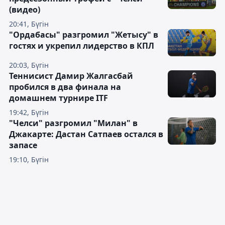
(видео)
20:41, Бүгін
"Ордабасы" разгромил "Жетысу" в
гостях и укрепил лидерство в КПЛ
20:03, Бүгін
Теннисист Дамир Жалгасбай
пробился в два финала на
домашнем турнире ITF
19:42, Бүгін
"Челси" разгромил "Милан" в
Джакарте: Дастан Сатпаев остался в
запасе
19:10, Бүгін