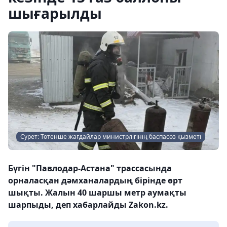
шығарылды
Сурет: Төтенше жағдайлар министрлігінің баспасөз қызметі
Бүгін "Павлодар-Астана" трассасында
орналасқан дәмханалардың бірінде өрт
шықты. Жалын 40 шаршы метр аумақты
шарпыды, деп хабарлайды Zakon.kz.