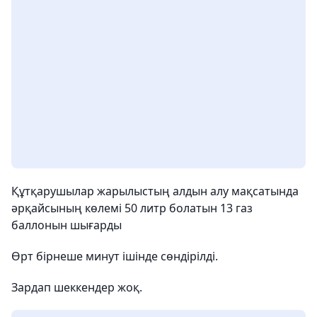
Құтқарушылар жарылыстың алдын алу мақсатында
әрқайсының көлемі 50 литр болатын 13 газ
баллонын шығарды
Өрт бірнеше минут ішінде сөндірілді.
Зардап шеккендер жоқ.