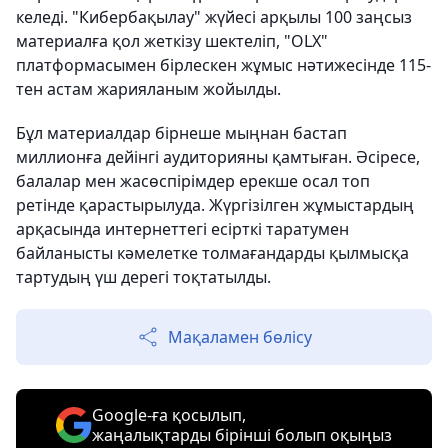
келеді. "Кибербақылау" жүйесі арқылы 100 заңсыз
материалға қол жеткізу шектеліп, "OLX"
платформасымен бірлескен жұмыс нәтижесінде 115-
тен астам жарияланым жойылды.
Бұл материалдар бірнеше мыңнан бастап
миллионға дейінгі аудиторияны қамтыған. Әсіресе,
балалар мен жасөспірімдер ерекше осал топ
ретінде қарастырылуда. Жүргізілген жұмыстардың
арқасында интернеттегі есірткі таратумен
байланысты кәмелетке толмағандарды қылмысқа
тартудың үш дерегі тоқтатылды.
Мақаламен бөлісу
Google-ға қосылып,
жаңалықтарды бірінші болып оқыңыз