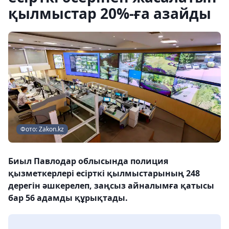
қылмыстар 20%-ға азайды
Фото: Zakon.kz
Биыл Павлодар облысында полиция
қызметкерлері есірткі қылмыстарының 248
дерегін әшкерелеп, заңсыз айналымға қатысы
бар 56 адамды құрықтады.