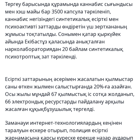
Тергеу барысында құрамында каннабис сығындысы
мен хэш майы бар 3500 капсула тәркіленіп,
каннабис негізіндегі синтетикалық есірткі мен
психоактивті заттарды өндіретін үш зертхананың
жұмысы тоқтатылды. Сонымен қатар қыркүйек
айында Екібастұз қаласында анықталған
нарколабораториядан 20 байлам синтетикалық
психотроптық зат тәркіленді.
Есірткі заттарының әсерімен жасалатын қылмыстар
саны өткен жылмен салыстырғанда 20%-ға азайған.
Осы жылы мұндай 67 қылмыстық іс сотқа жолданып,
66 электрондық ресурстарды пайдалану арқылы
жасалған құқықбұзушылық тергелді.
Заманауи интернет-технологиялардың кеңінен
таралуын ескере отырып, полиция есірткі
жарнамасына қарсы күреске ерекше назар аударып