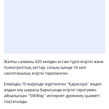
Жалпы салмағы 420 келіден астам түрлі есірткі және
психотроптық заттар, соның ішінде 16 келі
синтетикалық есірткі тәркіленген.
Еліміздің 10 өңірінде жүргізілген "Қарасора" жедел
алдын алу шарасы барысында есірткі таратумен
айналысқан "SilkWay" интернет-дүкенінің қызметі
тоқтатылды.