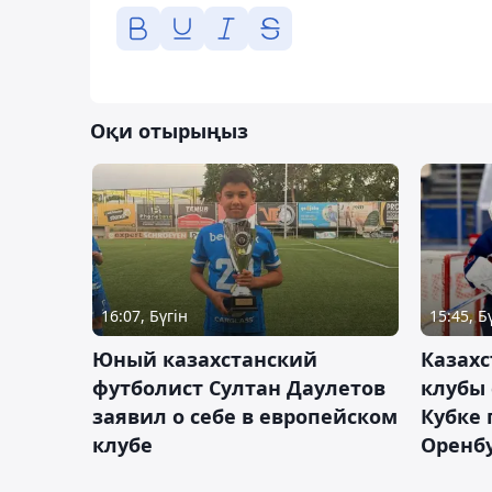
Оқи отырыңыз
16:07, Бүгін
15:45, Б
Юный казахстанский
Казах
футболист Султан Даулетов
клубы 
заявил о себе в европейском
Кубке 
клубе
Оренбу