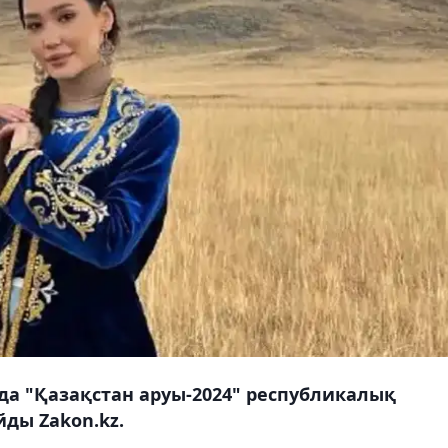
да "Қазақстан аруы-2024" республикалық
йды Zakon.kz.