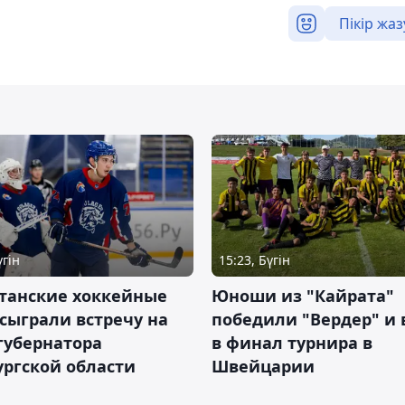
Пікір жаз
үгін
15:23, Бүгін
станские хоккейные
Юноши из "Кайрата"
сыграли встречу на
победили "Вердер" и
губернатора
в финал турнира в
ргской области
Швейцарии