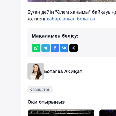
Бұған дейін "Әлем ханымы" байқауынд
жеткені
хабарланған болатын.
Мақаламен бөлісу:
Ботагөз Ақиқат
Қазақстан
Оқи отырыңыз