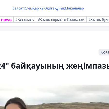
Саясат
Әлем
Қаржы
Оқиға
Құқық
Мақалалар
#Қазақмыс
#Салыстырмалы Қазақстан
#Халық бухг
Қоғ
024" байқауының жеңімпаз