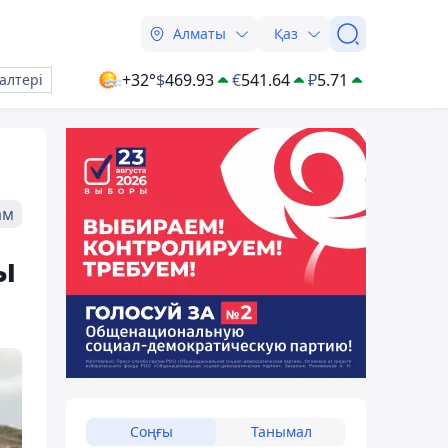
Алматы
Қаз
+32°
$
469.93
€
541.64
₽
5.71
алтері
ам
ы
Соңғы
Танымал