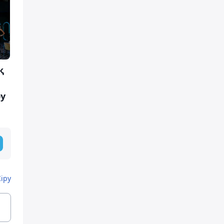
қ
у
Кіру