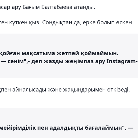
сар ару Бағым Балтабаева атанды.
н күткен қыз. Сондықтан да, ерке болып өскен.
а қойған мақсатыма жетпей қоймаймын.
 сенім",- деп жазды жеңімпаз ару Instagram-
ен айналысады және жақындарымен өткізеді.
ейірімділік пен адалдықты бағалаймын", —