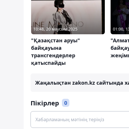
10:48, 20 маусым 2025
01:00, 
"Қазақстан аруы"
"Алма
байқауына
байқа
трансгендерлер
жеңім
қатыспайды
Жаңалықтан zakon.kz сайтында х
Пікірлер
0