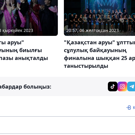
13 қыркүйек 2023
20:57, 06 желтоқсан 2023
ты аруы"
"Қазақстан аруы" ұлтты
уының биылғы
сұлулық байқауының
пазы анықталды
финалына шыққан 25 ар
таныстырылды
абардар болыңыз: