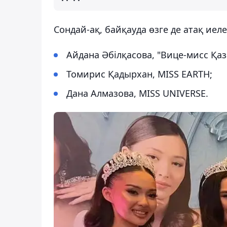
Сондай-ақ, байқауда өзге де атақ иел
Айдана Әбілқасова, "Вице-мисс Қаз
Томирис Қадырхан, MISS EARTH;
Дана Алмазова, MISS UNIVERSE.