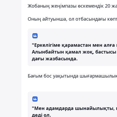
Жобаның жеңімпазы өскемендік 20 жа
Оның айтуынша, ол отбасындағы көпте
"Еркелігіме қарамастан мен алғ
Алынбайтын қамал жоқ, бастысы —
дағы жазбасында.
Бағым бос уақытында шығармашылықп
"Мен адамдарда шынайылықты, м
деді ол.