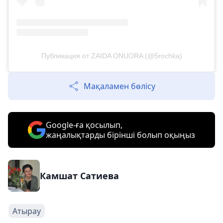
Публикация от ZAIDA ONUORA (@5rochka)
Мақаламен бөлісу
Google-ға қосылып,
жаңалықтарды бірінші болып оқыңыз
Камшат Сатиева
Атырау