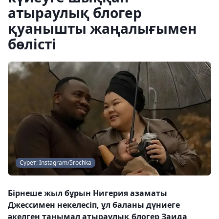
атыраулық блогер
қуанышты жаңалығымен
бөлісті
Сурет: Instagram/5rochka
Бірнеше жыл бұрын Нигерия азаматы
Джессимен некелесіп, ұл баланы дүниеге
әкелген танымал атыраулық блогер Заида