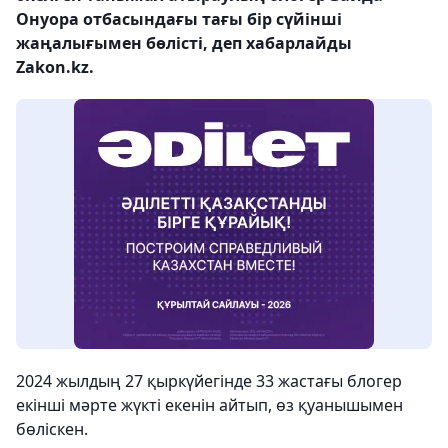
Онуора отбасындағы тағы бір сүйінші
жаңалығымен бөлісті, деп хабарлайды
Zakon.kz.
2024 жылдың 27 қыркүйегінде 33 жастағы блогер
екінші мәрте жүкті екенін айтып, өз қуанышымен
бөліскен.