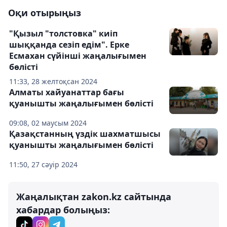
Оқи отырыңыз
"Қызыл "толстовка" киіп
шыққанда сезіп едім". Ерке
Есмахан сүйінші жаңалығымен
бөлісті
11:33, 28 желтоқсан 2024
Алматы хайуанаттар бағы
қуанышты жаңалығымен бөлісті
09:08, 02 маусым 2024
Қазақстанның үздік шахматшысы
қуанышты жаңалығымен бөлісті
11:50, 27 сәуір 2024
Жаңалықтан zakon.kz сайтында
хабардар болыңыз: