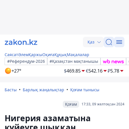
Қаз
Саясат
Әлем
Қаржы
Оқиға
Құқық
Мақалалар
#Референдум-2026
#Қазақстан мақтанышы
+27°
$
469.85
€
542.16
₽
5.78
Басты
Барлық жаңалықтар
Қоғам тынысы
Қоғам
17:33, 09 желтоқсан 2024
Нигерия азаматына
күйеуге шыққан