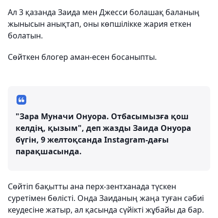
Ал 3 қазанда Заида мен Джесси болашақ баланың
жынысын анықтап, оны көпшілікке жария еткен
болатын.
Сөйткен блогер аман-есен босаныпты.
"Зара Муначи Онуора. Отбасымызға қош
келдің, қызым", деп жазды Заида Онуора
бүгін, 9 желтоқсанда Instagram-дағы
парақшасында.
Сөйтіп бақытты ана перх-зентханада түскен
суретімен бөлісті. Онда Заиданың жаңа туған сәбиі
кеудесіне жатыр, ал қасында сүйікті жұбайы да бар.