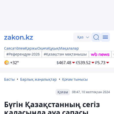
Қаз
Саясат
Әлем
Қаржы
Оқиға
Құқық
Мақалалар
#Референдум-2026
#Қазақстан мақтанышы
+32°
$
467.48
€
539.52
₽
5.73
Басты
Барлық жаңалықтар
Қоғам тынысы
Қоғам
08:47, 10 желтоқсан 2024
Бүгін Қазақстанның сегіз
қаласында ауа сапасы