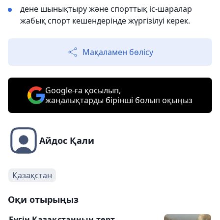
дене шынықтыру және спорттық іс-шаралар
жабық спорт кешендерінде жүргізілуі керек.
Мақаламен бөлісу
Google-ға қосылып,
жаңалықтарды бірінші болып оқыңыз
Айдос Қали
Қазақстан
Оқи отырыңыз
Бүгін Қазақстанның төрт