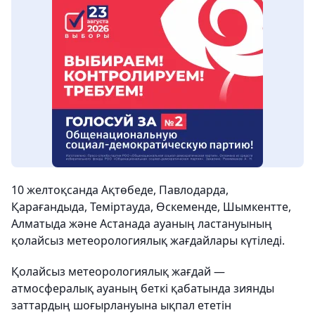
10 желтоқсанда Ақтөбеде, Павлодарда,
Қарағандыда, Теміртауда, Өскеменде, Шымкентте,
Алматыда және Астанада ауаның ластануының
қолайсыз метеорологиялық жағдайлары күтіледі.
Қолайсыз метеорологиялық жағдай —
атмосфералық ауаның беткі қабатында зиянды
заттардың шоғырлануына ықпал ететін