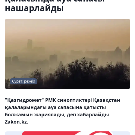
нашарлайды
Сурет: pexels
"Қазгидромет" РМК синоптиктері Қазақстан
қалаларындағы ауа сапасына қатысты
болжамын жариялады, деп хабарлайды
Zakon.kz.