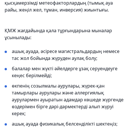
қысқамерзімді метеофакторлардың (тымық ауа
райы, жеңіл жел, тұман, инверсия) жиынтығы.
ҚМЖ жағдайында қала тұрғындарына мыналар
ұсынылады:
ашық ауада, әсіресе магистральдардың немесе
тас жол бойында жүруден аулақ болу;
балалар мен жүкті әйелдерге ұзақ серуендеуге
кеңес берілмейді;
өкпенің созылмалы аурулары, жүрек-қан
тамырлары аурулары және аллергиялық
аурулармен ауыратын адамдар көшеде жүргенде
өздерімен бірге дәрі-дәрмектерді алып жүруі
керек;
ашық ауада физикалық белсенділікті шектеңіз;