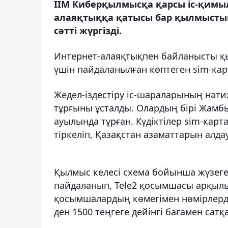
ІІМ Киберқылмысқа қарсы іс-қимыл
алаяқтыққа қатысы бар қылмысты
сәтті жүргізді.
Интернет-алаяқтықпен байланысты қы
үшін пайдаланылған көптеген sim-ка
Жедел-іздестіру іс-шараларының нәти
тұрғыны ұсталды. Олардың бірі Жамб
ауылында тұрған. Күдіктілер sim-кар
тіркеліп, Қазақстан азаматтарын алд
Қылмыс келесі схема бойынша жүзеге 
пайдаланып, Tele2 қосымшасы арқылы 
қосымшалардың көмегімен нөмірлерді 
ден 1500 теңгеге дейінгі бағамен сатқа