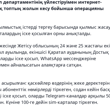
 департаментінің үйлестіруімен интернет-
қ топтың жолын кесу бойынша операцияны
лмыстық істерді тергеу барысында қылмыс жаса
рталардың іске қосылған орны анықталды.
жесінде Жетісу облысының 24 және 25 жастағы екі
ыл ауылында, екіншісі Қаратал ауданының Достық
таларды іске қосып, WhatsАpp мессенджеріне
аумен айналысатын алаяқтарға сатқан.
асырылған: қаскөйлер өздерінің жеке деректерін
абоненттік нөмірлерді тіркеген, содан кейін бас
іске қосып, оларды Telegram-каналдар арқылы 5
н. Күніне 100-ге дейін sim-карталар тіркеген.