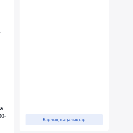
у
қа
00-
Барлық жаңалықтар