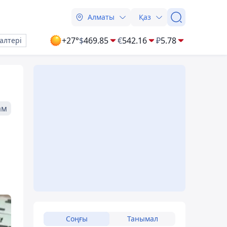
Алматы
Қаз
+27°
$
469.85
€
542.16
₽
5.78
алтері
ам
Соңғы
Танымал