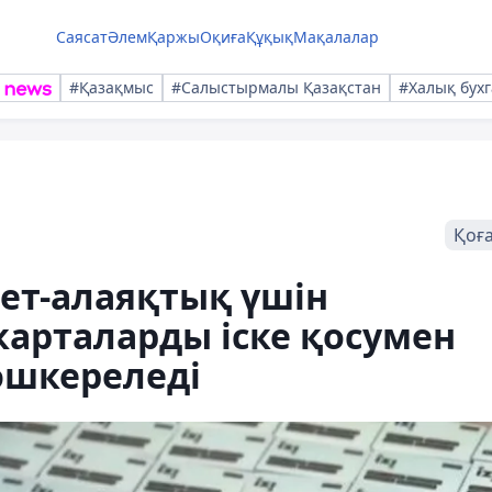
Саясат
Әлем
Қаржы
Оқиға
Құқық
Мақалалар
#Қазақмыс
#Салыстырмалы Қазақстан
#Халық бухг
Қоғ
нет-алаяқтық үшін
арталарды іске қосумен
әшкереледі