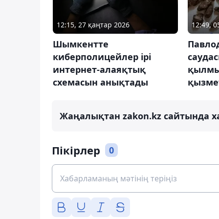
12:15, 27 қаңтар 2026
12:49, 
Шымкентте
Павлод
киберполицейлер ірі
сауда
интернет-алаяқтық
қылмы
схемасын анықтады
қызме
Жаңалықтан zakon.kz сайтында х
Пікірлер
0