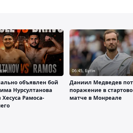
үгін
06:45, Бүгін
ально объявлен бой
Даниил Медведев по
има Нурсултанова
поражение в стартов
 Хесуса Рамоса-
матче в Монреале
его