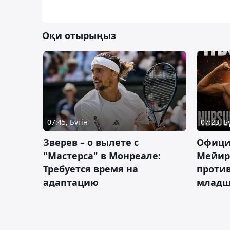
Оқи отырыңыз
07:45, Бүгін
07:23, Б
Зверев – о вылете с
Офици
"Мастерса" в Монреале:
Мейир
Требуется время на
против
адаптацию
младш