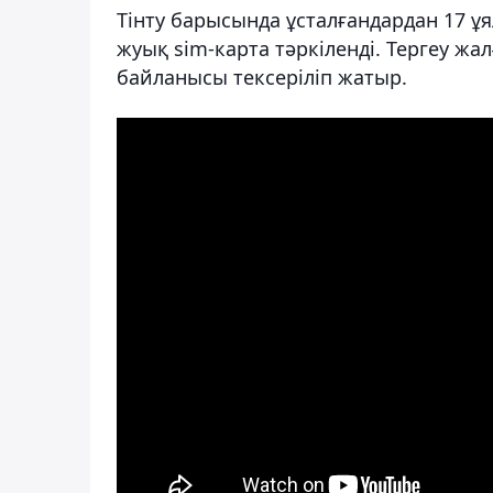
Тінту барысында ұсталғандардан 17 ұя
жуық sim-карта тәркіленді. Тергеу жа
байланысы тексеріліп жатыр.