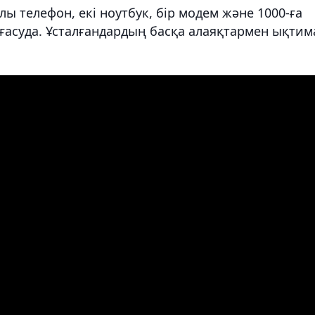
лы телефон, екі ноутбук, бір модем және 1000-ға
лғасуда. Ұсталғандардың басқа алаяқтармен ықтим