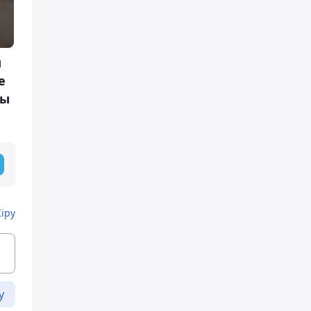
ы
е
ды
Кіру
у