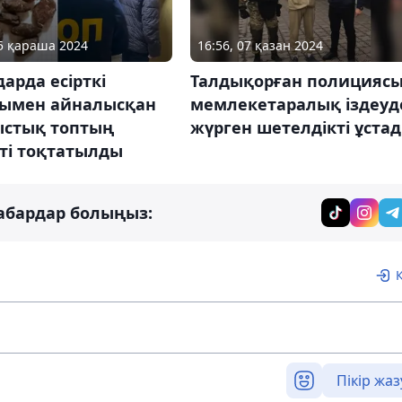
05 қараша 2024
16:56, 07 қазан 2024
арда есірткі
Талдықорған полицияс
сымен айналысқан
мемлекетаралық іздеуд
стық топтың
жүрген шетелдікті ұста
ті тоқтатылды
абардар болыңыз:
Пікір жаз