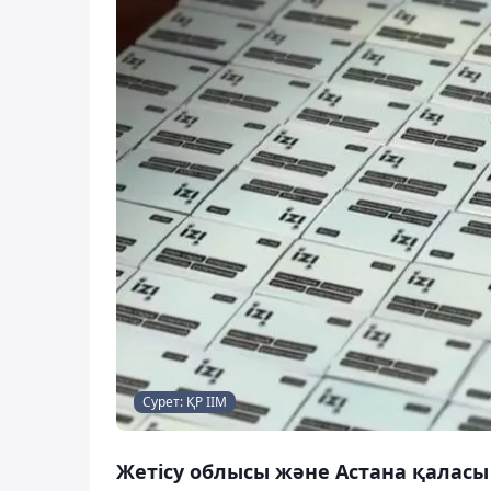
Сурет: ҚР ІІМ
Жетісу облысы және Астана қаласы