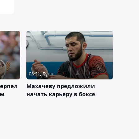
06:21, Бүгін
терпел
Махачеву предложили
ом
начать карьеру в боксе