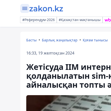
#Референдум-2026
#Қазақстан мақтанышы
Басты
Барлық жаңалықтар
Қоғам тынысы
16:33, 19 желтоқсан 2024
Жетісуда ІІМ интер
қолданылатын sim-к
айналысқан топты 