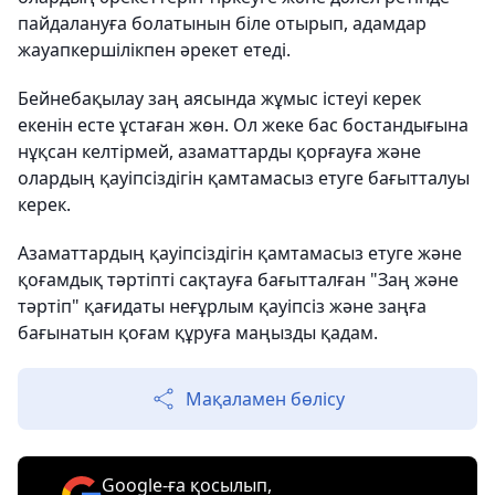
пайдалануға болатынын біле отырып, адамдар
жауапкершілікпен әрекет етеді.
Бейнебақылау заң аясында жұмыс істеуі керек
екенін есте ұстаған жөн. Ол жеке бас бостандығына
нұқсан келтірмей, азаматтарды қорғауға және
олардың қауіпсіздігін қамтамасыз етуге бағытталуы
керек.
Азаматтардың қауіпсіздігін қамтамасыз етуге және
қоғамдық тәртіпті сақтауға бағытталған "Заң және
тәртіп" қағидаты неғұрлым қауіпсіз және заңға
бағынатын қоғам құруға маңызды қадам.
Мақаламен бөлісу
Google-ға қосылып,