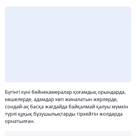
Бүгінгі күні бейнекамералар қоғамдық орындарда,
көшелерде, адамдар көп жиналатын жерлерде,
сондай-ақ басқа жағдайда байқалмай қалуы мүмкін
түрлі құқық бұзушылықтарды тіркейтін жолдарда
орнатылған.