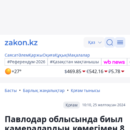
Қаз
Саясат
Әлем
Қаржы
Оқиға
Құқық
Мақалалар
#Референдум-2026
#Қазақстан мақтанышы
+27°
$
469.85
€
542.16
₽
5.78
Басты
Барлық жаңалықтар
Қоғам тынысы
Қоғам
10:10, 25 желтоқсан 2024
Павлодар облысында биыл
камералардың көмегімен 8