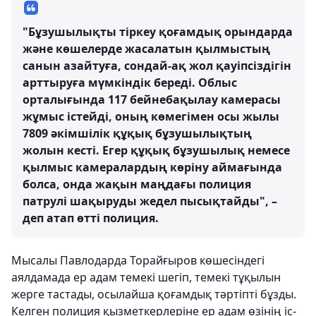
"Бұзушылықты тіркеу қоғамдық орындарда
және көшелерде жасалатын қылмыстың
санын азайтуға, сондай-ақ жол қауіпсіздігін
арттыруға мүмкіндік береді. Облыс
орталығында 117 бейнебақылау камерасы
жұмыс істейді, оның көмегімен осы жылы
7809 әкімшілік құқық бұзушылықтың
жолын кесті. Егер құқық бұзушылық немесе
қылмыс камералардың көріну аймағында
болса, онда жақын маңдағы полиция
патрулі шақыруды жедел пысықтайды", –
деп атап өтті полиция.
Мысалы Павлодарда Торайғыров көшесіндегі
аялдамада ер адам темекі шегіп, темекі тұқылын
жерге тастады, осылайша қоғамдық тәртіпті бұзды.
Келген полиция қызметкерлеріне ер адам өзінің іс-