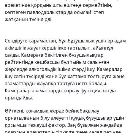
әрекетінде қорқынышты ештеңе көрмейтінін,
көптеген павлодарлықтар да осылай істеп
жатқанын түсіндірді.
Сендіруге қарамастан, бұл бұзушылық үшін ер адам
әкімшілік жауапкершілікке тартылып, айыппұл
салды. Камераға бекітілген бұзушылықтар
рейтингінде көшбасшы бұл тыйым салынған
жерлерде алкогольдік ішімдіктерді ішу. Камералар
ішу сәтін түсіреді және бұл хаттама толтыруға және
азаматтарды жауапқа тартуға негіз болады.
Камералар азаматтарды қорғау функциясын да
орындайды.
Өйткені, қоғамдық жерде бейнебақылау
орнатылғанын білу әлеуетті құқық бұзушылар үшін
қосымша тежеуші фактор. Заң бұзылған жағдайда
олардың әрекеттерін тіркеуге және дәлел ретінде