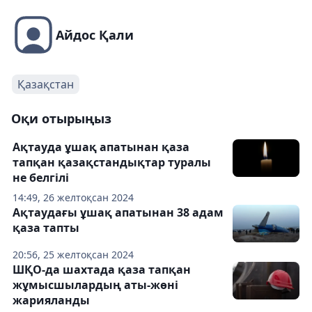
Айдос Қали
Қазақстан
Оқи отырыңыз
Ақтауда ұшақ апатынан қаза
тапқан қазақстандықтар туралы
не белгілі
14:49, 26 желтоқсан 2024
Ақтаудағы ұшақ апатынан 38 адам
қаза тапты
20:56, 25 желтоқсан 2024
ШҚО-да шахтада қаза тапқан
жұмысшылардың аты-жөні
жарияланды