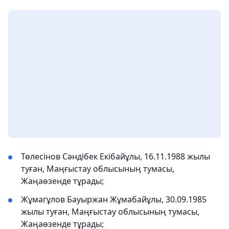
Төлесінов Сәндібек Екібайұлы, 16.11.1988 жылы
туған, Маңғыстау облысының тумасы,
Жаңаөзенде тұрады;
Жұмагұлов Бауыржан Жұмабайұлы, 30.09.1985
жылы туған, Маңғыстау облысының тумасы,
Жаңаөзенде тұрады;