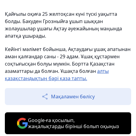
Қайғылы оқиға 25 желтоқсан күні түскі уақытта
болды. Бакуден Грозныйға ұшып шыққан
жолаушылар ұшағы Ақтау әуежайының маңында
апатқа ұшырады.
Кейінгі мәлімет бойынша, Ақтаудағы ұшақ апатынан
аман қалғандар саны - 29 адам. Ұшақ құстармен
соқтығысқан болуы мүмкін. Бортта Қазақстан
азаматтары да болған. Ұшақта болған
алты
қазақстандықтың бәрі қаза тапты.
Мақаламен бөлісу
Google-ға қосылып,
жаңалықтарды бірінші болып оқыңыз