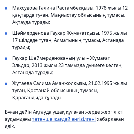
Махсудова Галина Растамбекқызы, 1978 жылы 12
қаңтарда туған, Маңғыстау облысының тумасы,
Ақтауда тұрады;
Шәймерденова Гаухар Жұмағатқызы, 1975 жылы
17 шілдеде туған, Алматының тумасы, Астанада
тұрады;
Гаухар Шәймерденованың ұлы – Жұмағат
Эльдар, 2013 жылы 23 тамызда дүниеге келген,
Астанада тұрады;
Жұтаева Салима Аманжолқызы, 21.02.1995 жылы
туған, Қостанай облысының тумасы,
Қарағандыда тұрады.
Бұған дейін Ақтауда ұшақ құлаған жерде жергілікті
ауқымдағы
төтенше жағдай енгізілгені
хабарлаған
едік.