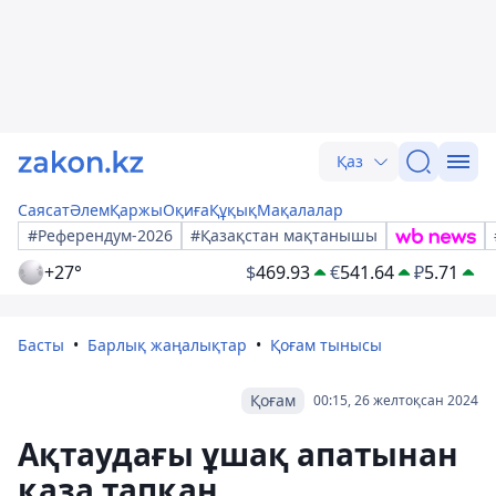
Қаз
Саясат
Әлем
Қаржы
Оқиға
Құқық
Мақалалар
#Референдум-2026
#Қазақстан мақтанышы
+27°
$
469.93
€
541.64
₽
5.71
Басты
Барлық жаңалықтар
Қоғам тынысы
Қоғам
00:15, 26 желтоқсан 2024
Ақтаудағы ұшақ апатынан
қаза тапқан