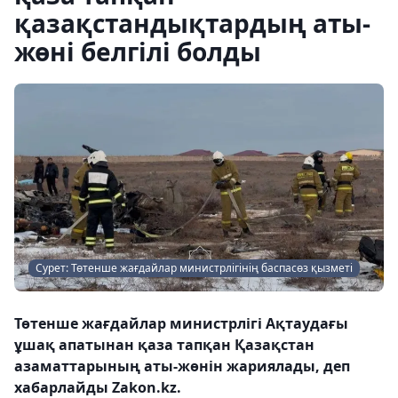
қазақстандықтардың аты-
жөні белгілі болды
Сурет: Төтенше жағдайлар министрлігінің баспасөз қызметі
Төтенше жағдайлар министрлігі Ақтаудағы
ұшақ апатынан қаза тапқан Қазақстан
азаматтарының аты-жөнін жариялады, деп
хабарлайды Zakon.kz.