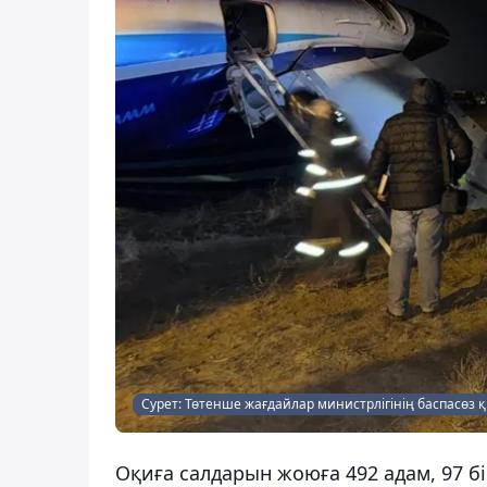
Сурет: Төтенше жағдайлар министрлігінің баспасөз 
Оқиға салдарын жоюға 492 адам, 97 бі