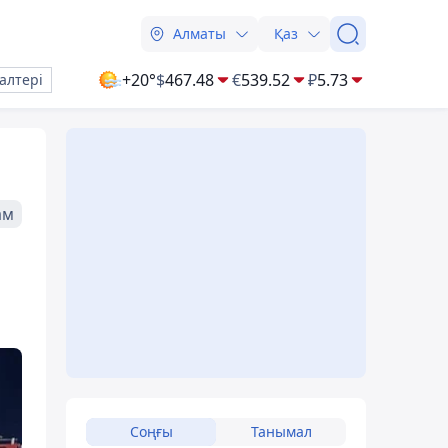
Алматы
Қаз
+20°
$
467.48
€
539.52
₽
5.73
алтері
ам
Соңғы
Танымал