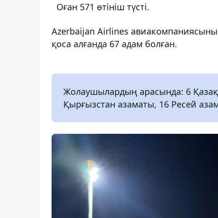
Оған 571 өтініш түсті.
Azerbaijan Airlines авиакомпаниясын
қоса алғанда 67 адам болған.
Жолаушылардың арасында: 6 Қазақс
Қырғызстан азаматы, 16 Ресей аза