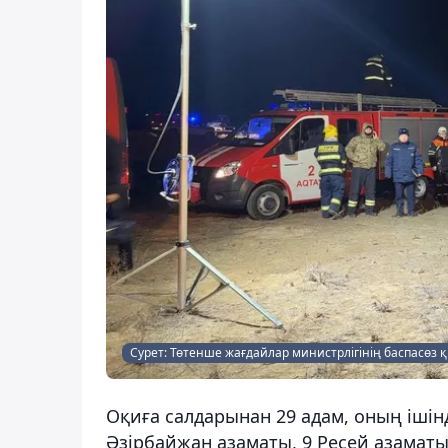
Сурет: Төтенше жағдайлар министрлігінің баспасөз 
Оқиға салдарынан 29 адам, оның ішін
Әзірбайжан азаматы, 9 Ресей азаматы