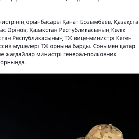
истрінің орынбасары Қанат Бозымбаев, Қазақста
с Әрінов, Қазақстан Республикасының Көлік
стан Республикасының ТЖ вице-министрі Кеген
иссия мүшелері ТЖ орнына барды. Сонымен қатар
е жағдайлар министрі генерал-полковник
 орнында.