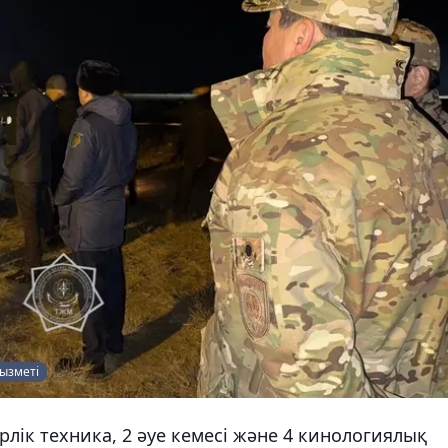
қызметі
рлік техника, 2 әуе кемесі және 4 кинологиялық