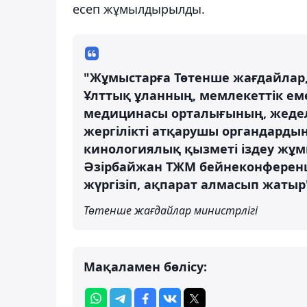
есеп жұмылдырылды.
"Жұмыстарға Төтенше жағдайлар, І
Ұлттық ұланның, мемлекеттік еме
медицинасы орталығының, жеде
жергілікті атқарушы органдарды
кинологиялық қызметі іздеу жұмы
Әзірбайжан ТЖМ бейнеконферен
жүргізіп, ақпарат алмасып жатыр
Төтенше жағдайлар министрлігі
Мақаламен бөлісу: