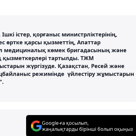
шкі істер, қорғаныс министрліктерінің,
с өртке қарсы қызметтің, Апаттар
л медициналық көмек бригадасының және
ң қызметкерлері тартылды. ТЖМ
старын жүргізуде. Қазақстан, Ресей және
цбайланыс режимінде үйлестіру жұмыстарын
".
Google-ға қосылып,
жаңалықтарды бірінші болып оқыңыз