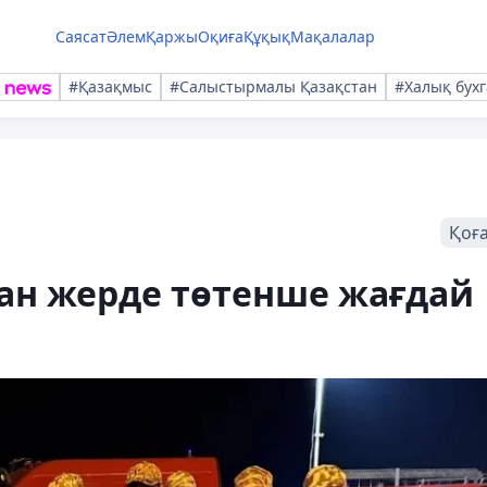
Саясат
Әлем
Қаржы
Оқиға
Құқық
Мақалалар
#Қазақмыс
#Салыстырмалы Қазақстан
#Халық бухг
Қоғ
ан жерде төтенше жағдай