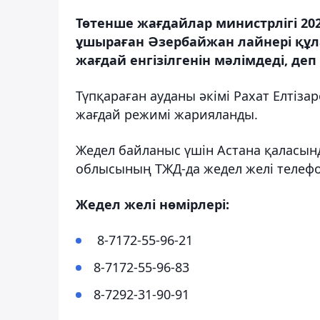
Төтенше жағдайлар министрлігі 20
ұшыраған Әзербайжан лайнері құл
жағдай енгізілгенін мәлімдеді, деп
Түпқараған ауданы әкімі Рахат Елтіза
жағдай режимі жарияланды.
Жедел байланыс үшін Астана қаласы
облысының ТЖД-да жедел желі телефо
Жедел желі нөмірлері:
8-7172-55-96-21
8-7172-55-96-83
8-7292-31-90-91