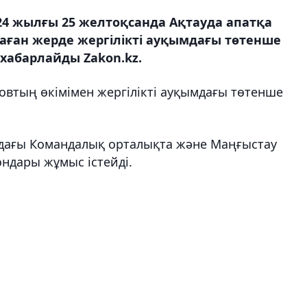
24 жылғы 25 желтоқсанда Ақтауда апатқа
аған жерде жергілікті ауқымдағы төтенше
 хабарлайды Zakon.kz.
ровтың өкімімен жергілікті ауқымдағы төтенше
ндағы Командалық орталықта және Маңғыстау
ндары жұмыс істейді.