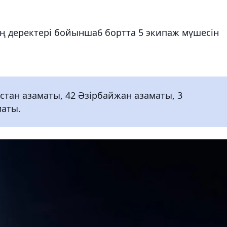
ың деректері бойынша6 бортта 5 экипаж мүшесін
тан азаматы, 42 Әзірбайжан азаматы, 3
маты.