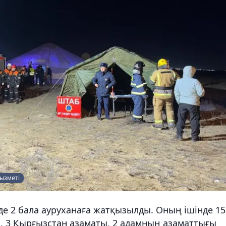
қызметі
де 2 бала ауруханаға жатқызылды. Оның ішінде 15
, 3 Қырғызстан азаматы, 2 адамның азаматтығы