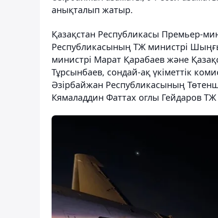
анықталып жатыр.
Қазақстан Республикасы Премьер-мин
Республикасының ТЖ министрі Шыңғы
министрі Марат Қарабаев және Қазақ
Тұрсынбаев, сондай-ақ үкіметтік ком
Әзірбайжан Республикасының Төтенш
Кямаладдин Фаттах оглы Гейдаров ТЖ