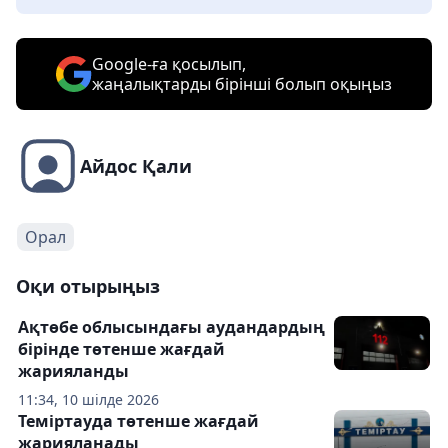
Google-ға қосылып,
жаңалықтарды бірінші болып оқыңыз
Айдос Қали
Орал
Оқи отырыңыз
Ақтөбе облысындағы аудандардың
бірінде төтенше жағдай
жарияланды
11:34, 10 шілде 2026
Теміртауда төтенше жағдай
жарияланады