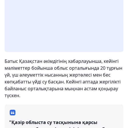
Батыс Қазақстан әкімдігінің хабарлауынша, кейінгі
мәліметтер бойынша облыс орталығында 20 тұрғын
үй, үш әлеуметтік нысанның жертөлесі мен бес
көпқабатты үйді су басқан. Кейінгі аптада жергілікті
байланыс орталықтарына мыңнан астам қоңырау
түскен.
"Қазір облыста су тасқынына қарсы