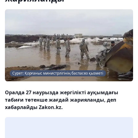
Сурет: Қорғаныс министрлігінің баспасөз қызметі
Оралда 27 наурызда жергілікті ауқымдағы
табиғи төтенше жағдай жарияланды, деп
хабарлайды Zakon.kz.