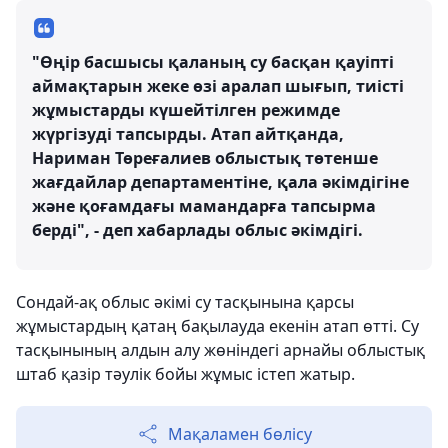
"Өңір басшысы қаланың су басқан қауіпті
аймақтарын жеке өзі аралап шығып, тиісті
жұмыстарды күшейтілген режимде
жүргізуді тапсырды. Атап айтқанда,
Нариман Төреғалиев облыстық төтенше
жағдайлар департаментіне, қала әкімдігіне
және қоғамдағы мамандарға тапсырма
берді", - деп хабарлады облыс әкімдігі.
Сондай-ақ облыс әкімі су тасқынына қарсы
жұмыстардың қатаң бақылауда екенін атап өтті. Су
тасқынының алдын алу жөніндегі арнайы облыстық
штаб қазір тәулік бойы жұмыс істеп жатыр.
Мақаламен бөлісу