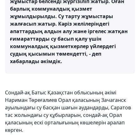
жұмыстар белсенді жүргізіліп жатыр. Оған
барлық коммуналдық қызмет
жұмылдырылды. Су тарту жұмыстары
жалғасып жатыр. Кәріз желілеріндегі
апаттардың алдын алу және іргелес жатқан
ғимараттарды су басып қалу үшін
коммуналдық қызметкерлер үйлердегі
судың қысымын төмендетті, - деп
хабарлады әкімдік.
Сондай-ақ Батыс Қазақстан облысының әкімі
Нариман Төреғалиев Орал қаласының Зачаганск
ауылындағы су басқан шағын аудандарды, Саратов
тас жолындағы су құбырларын, сондай-ақ Орал
қаласының ескі орталығының көшелерін аралап
көрген.