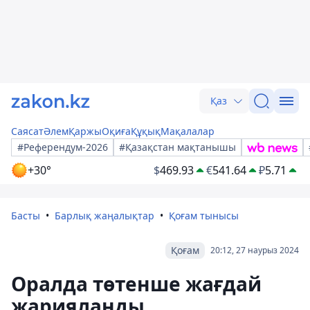
Қаз
Саясат
Әлем
Қаржы
Оқиға
Құқық
Мақалалар
#Референдум-2026
#Қазақстан мақтанышы
+30°
$
469.93
€
541.64
₽
5.71
Басты
Барлық жаңалықтар
Қоғам тынысы
Қоғам
20:12, 27 наурыз 2024
Оралда төтенше жағдай
жарияланды