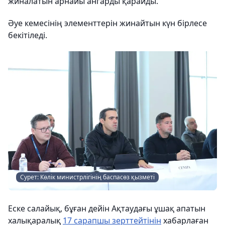
жиналатын арнайы ангарды қарайды.
Әуе кемесінің элементтерін жинайтын күн бірлесе
бекітіледі.
Сурет: Көлік министрлігінің баспасөз қызметі
Еске салайық, бұған дейін Ақтаудағы ұшақ апатын
халықаралық
17 сарапшы зерттейтінін
хабарлаған