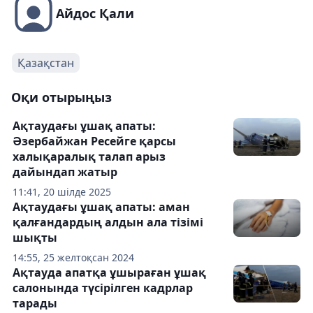
Айдос Қали
Қазақстан
Оқи отырыңыз
Ақтаудағы ұшақ апаты:
Әзербайжан Ресейге қарсы
халықаралық талап арыз
дайындап жатыр
11:41, 20 шілде 2025
Ақтаудағы ұшақ апаты: аман
қалғандардың алдын ала тізімі
шықты
14:55, 25 желтоқсан 2024
Ақтауда апатқа ұшыраған ұшақ
салонында түсірілген кадрлар
тарады