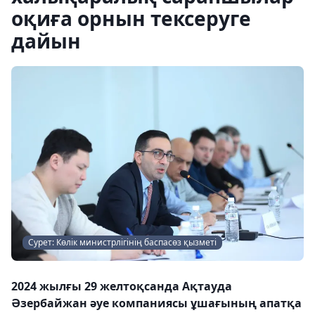
оқиға орнын тексеруге
дайын
Сурет: Көлік министрлігінің баспасөз қызметі
2024 жылғы 29 желтоқсанда Ақтауда
Әзербайжан әуе компаниясы ұшағының апатқа