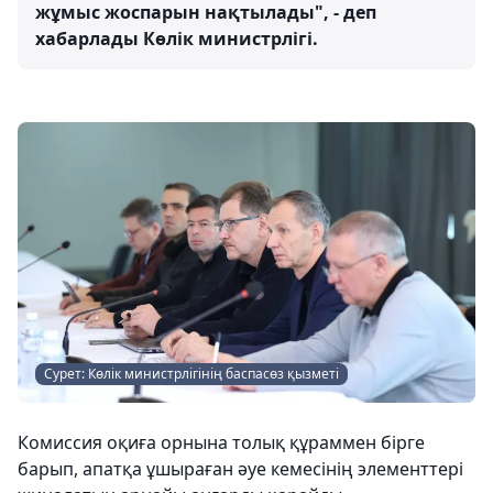
жұмыс жоспарын нақтылады", - деп
хабарлады Көлік министрлігі.
Сурет: Көлік министрлігінің баспасөз қызметі
Комиссия оқиға орнына толық құраммен бірге
барып, апатқа ұшыраған әуе кемесінің элементтері