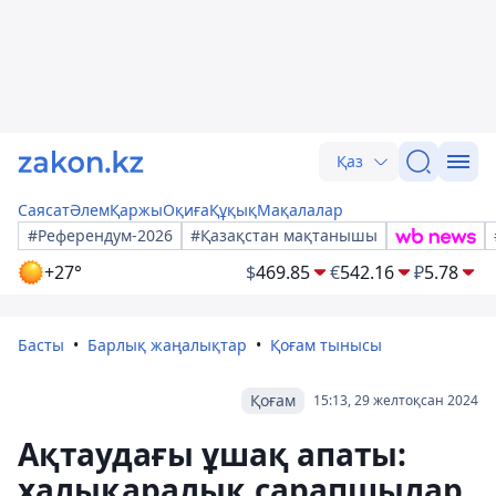
Қаз
Саясат
Әлем
Қаржы
Оқиға
Құқық
Мақалалар
#Референдум-2026
#Қазақстан мақтанышы
+27°
$
469.85
€
542.16
₽
5.78
Басты
Барлық жаңалықтар
Қоғам тынысы
Қоғам
15:13, 29 желтоқсан 2024
Ақтаудағы ұшақ апаты:
халықаралық сарапшылар