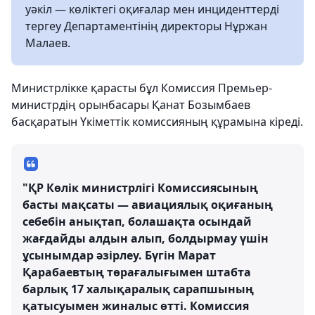
уәкіл — көліктегі оқиғалар мен инциденттерді
тергеу Департаментінің директоры Нұржан
Малаев.
Министрлікке қарасты бұл Комиссия Премьер-
министрдің орынбасары Қанат Бозымбаев
басқаратын Үкіметтік комиссияның құрамына кіреді.
"ҚР Көлік министрлігі Комиссиясының
басты мақсаты — авиациялық оқиғаның
себебін анықтап, болашақта осындай
жағдайды алдын алып, болдырмау үшін
ұсынымдар әзірлеу. Бүгін Марат
Қарабаевтың төрағалығымен штабта
барлық 17 халықаралық сарапшының
қатысуымен жиналыс өтті. Комиссия