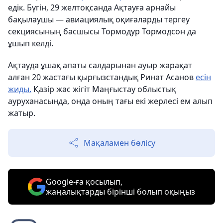
едік. Бүгін, 29 желтоқсанда Ақтауға арнайы
бақылаушы — авиациялық оқиғаларды тергеу
секциясының басшысы Тормодур Тормодсон да
ұшып келді.
Ақтауда ұшақ апаты салдарынан ауыр жарақат
алған 20 жастағы қырғызстандық Ринат Асанов
есін
жиды.
Қазір жас жігіт Маңғыстау облыстық
ауруханасында, онда оның тағы екі жерлесі ем алып
жатыр.
Мақаламен бөлісу
Google-ға қосылып,
жаңалықтарды бірінші болып оқыңыз