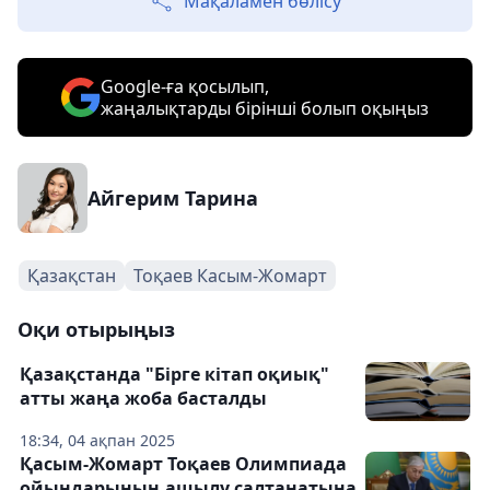
Мақаламен бөлісу
Google-ға қосылып,
жаңалықтарды бірінші болып оқыңыз
Айгерим Тарина
Қазақстан
Тоқаев Касым-Жомарт
Оқи отырыңыз
Қазақстанда "Бірге кітап оқиық"
атты жаңа жоба басталды
18:34, 04 ақпан 2025
Қасым-Жомарт Тоқаев Олимпиада
ойындарының ашылу салтанатына