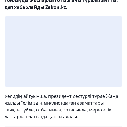
тойлауды жоспарлап отырғаны туралы айтты,
деп хабарлайды Zakon.kz.
Уәлидің айтуынша, президент дәстүрлі түрде Жаңа
жылды "еліміздің миллиондаған азаматтары
сияқты" үйде, отбасының ортасында, мерекелік
дастархан басында қарсы алады.