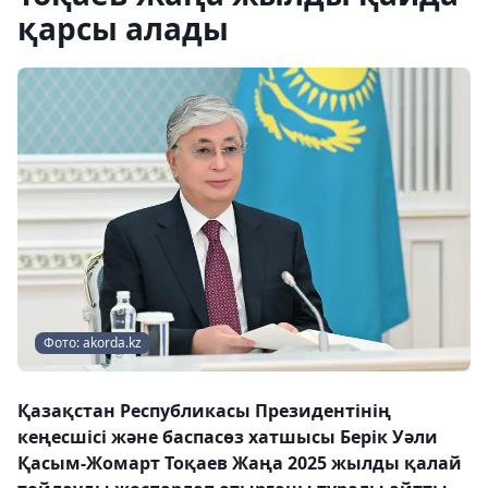
қарсы алады
Фото: akorda.kz
Қазақстан Республикасы Президентінің
кеңесшісі және баспасөз хатшысы Берік Уәли
Қасым-Жомарт Тоқаев Жаңа 2025 жылды қалай