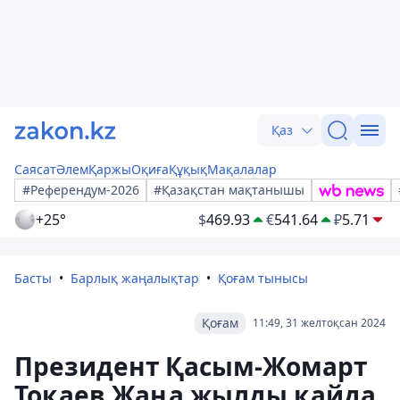
Қаз
Саясат
Әлем
Қаржы
Оқиға
Құқық
Мақалалар
#Референдум-2026
#Қазақстан мақтанышы
+25°
$
469.93
€
541.64
₽
5.71
Басты
Барлық жаңалықтар
Қоғам тынысы
Қоғам
11:49, 31 желтоқсан 2024
Президент Қасым-Жомарт
Тоқаев Жаңа жылды қайда