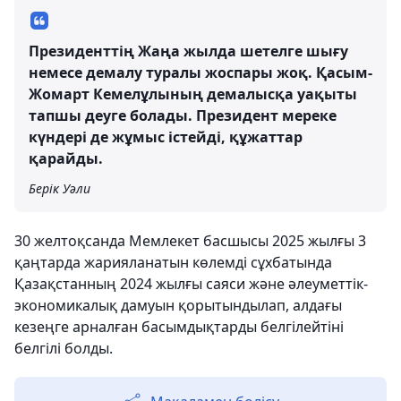
Президенттің Жаңа жылда шетелге шығу
немесе демалу туралы жоспары жоқ. Қасым-
Жомарт Кемелұлының демалысқа уақыты
тапшы деуге болады. Президент мереке
күндері де жұмыс істейді, құжаттар
қарайды.
Берік Уәли
30 желтоқсанда Мемлекет басшысы 2025 жылғы 3
қаңтарда жарияланатын көлемді сұхбатында
Қазақстанның 2024 жылғы саяси және әлеуметтік-
экономикалық дамуын қорытындылап, алдағы
кезеңге арналған басымдықтарды белгілейтіні
белгілі болды.