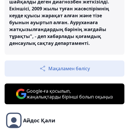
шайқалды деген диагнозбен жеткізілді.
Екіншісі, 2009 жылы туған жасөспірімнің
кеуде қуысы жарақат алған және тізе
буынын ауыртып алған. Ауруханаға
жатқызылғандардың бәрінің жағдайы
тұрақты", - деп хабарлады қоғамдық
денсаулық сақтау департаменті.
Мақаламен бөлісу
Google-ға қосылып,
жаңалықтарды бірінші болып оқыңыз
Айдос Қали