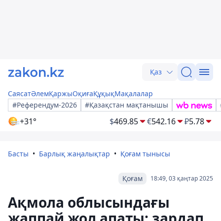
Қаз
Саясат
Әлем
Қаржы
Оқиға
Құқық
Мақалалар
#Референдум-2026
#Қазақстан мақтанышы
+31°
$
469.85
€
542.16
₽
5.78
Басты
Барлық жаңалықтар
Қоғам тынысы
Қоғам
18:49, 03 қаңтар 2025
Ақмола облысындағы
жаппай жол апаты: зардап