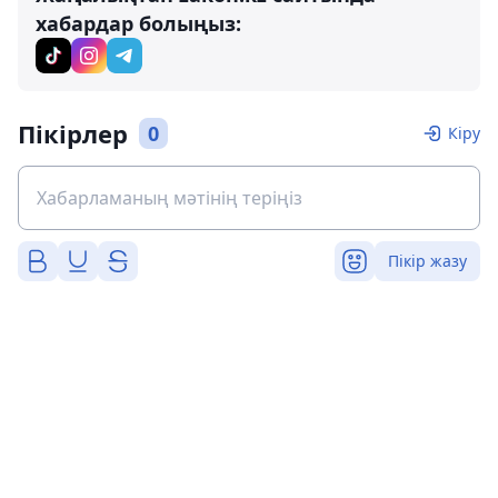
хабардар болыңыз:
Пікірлер
0
Кіру
Пікір жазу