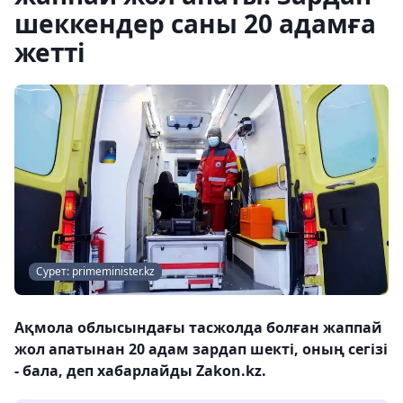
шеккендер саны 20 адамға
жетті
Сурет: primeminister.kz
Ақмола облысындағы тасжолда болған жаппай
жол апатынан 20 адам зардап шекті, оның сегізі
- бала, деп хабарлайды Zakon.kz.