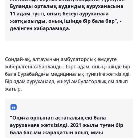
Бұланды орталық аудандық ауруханасына
11 адам түсті, оның бесеуі ауруханаға
жатқызылды, оның ішінде бір бала бар", -
делінген хабарламада.
Сондай-ақ, алтауының амбулаторлық емдеуге
жіберілгені хабарланды. Төрт адам, оның ішінде бір
бала Бурабайдағы медициналық пунктіге жеткізілді.
Бір адам ауруханада, үшеуі амбулаторлық ем алып
жатыр.
"Оқиға орнынан астаналық екі бала
ауруханаға жеткізілді. 2021 жылы туған бір
бала бас-ми жарақатын алып, миы