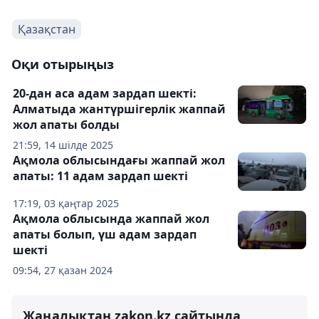
Қазақстан
Оқи отырыңыз
20-дан аса адам зардап шекті:
Алматыда жантүршігерлік жаппай
жол апаты болды
21:59, 14 шілде 2025
Ақмола облысындағы жаппай жол
апаты: 11 адам зардап шекті
17:19, 03 қаңтар 2025
Ақмола облысында жаппай жол
апаты болып, үш адам зардап
шекті
09:54, 27 қазан 2024
Жаңалықтан zakon.kz сайтында