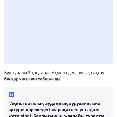
Бұл туралы 3 қаңтарда Ақмола денсаулық сақтау
басқармасынан хабарлады.
"Ақкөл орталық аудандық ауруханасына
әртүрлі дәрежедегі жарақатпен үш адам
жеткізілді. Барлығының жағдайы тұрақты.