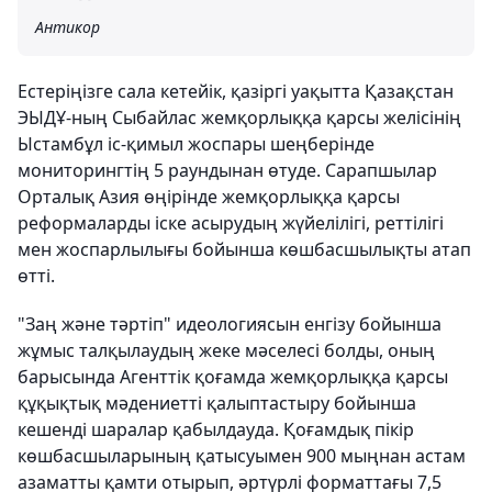
Антикор
Естеріңізге сала кетейік, қазіргі уақытта Қазақстан
ЭЫДҰ-ның Сыбайлас жемқорлыққа қарсы желісінің
Ыстамбұл іс-қимыл жоспары шеңберінде
мониторингтің 5 раундынан өтуде. Сарапшылар
Орталық Азия өңірінде жемқорлыққа қарсы
реформаларды іске асырудың жүйелілігі, реттілігі
мен жоспарлылығы бойынша көшбасшылықты атап
өтті.
"Заң және тәртіп" идеологиясын енгізу бойынша
жұмыс талқылаудың жеке мәселесі болды, оның
барысында Агенттік қоғамда жемқорлыққа қарсы
құқықтық мәдениетті қалыптастыру бойынша
кешенді шаралар қабылдауда. Қоғамдық пікір
көшбасшыларының қатысуымен 900 мыңнан астам
азаматты қамти отырып, әртүрлі форматтағы 7,5