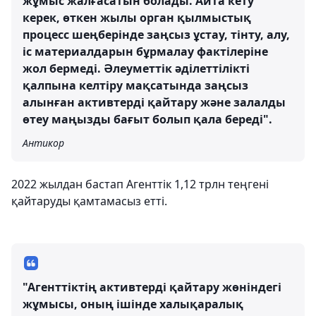
жұмыс жалғасатын болады. Айта кету
керек, өткен жылы орган қылмыстық
процесс шеңберінде заңсыз ұстау, тінту, алу,
іс материалдарын бұрмалау фактілеріне
жол бермеді. Әлеуметтік әділеттілікті
қалпына келтіру мақсатында заңсыз
алынған активтерді қайтару және залалды
өтеу маңызды бағыт болып қала береді".
Антикор
2022 жылдан бастап Агенттік 1,12 трлн теңгені
қайтаруды қамтамасыз етті.
"Агенттіктің активтерді қайтару жөніндегі
жұмысы, оның ішінде халықаралық