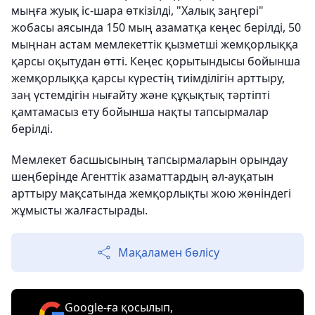
мыңға жуық іс-шара өткізілді, "Халық заңгері"
жобасы аясында 150 мың азаматқа кеңес берілді, 50
мыңнан астам мемлекеттік қызметші жемқорлыққа
қарсы оқытудан өтті. Кеңес қорытындысы бойынша
жемқорлыққа қарсы күрестің тиімділігін арттыру,
заң үстемдігін нығайту және құқықтық тәртіпті
қамтамасыз ету бойынша нақты тапсырмалар
берілді.
Мемлекет басшысының тапсырмаларын орындау
шеңберінде Агенттік азаматтардың әл-ауқатын
арттыру мақсатында жемқорлықты жою жөніндегі
жұмысты жалғастырады.
Мақаламен бөлісу
Google-ға қосылып,