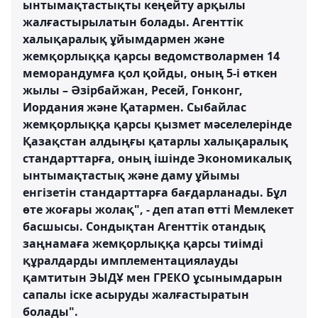
ынтымақтастықты кеңейту арқылы
жалғастырылатын болады. Агенттік
халықаралық ұйымдармен және
жемқорлыққа қарсы ведомстволармен 14
меморандумға қол қойды, оның 5-і өткен
жылы – Әзірбайжан, Ресей, Гонконг,
Иордания және Қатармен. Сыбайлас
жемқорлыққа қарсы қызмет мәселелерінде
Қазақстан алдыңғы қатарлы халықаралық
стандарттарға, оның ішінде Экономикалық
ынтымақтастық және даму ұйымы
енгізетін стандарттарға бағдарланады. Бұл
өте жоғары жолақ", - деп атап өтті Мемлекет
басшысы. Сондықтан Агенттік отандық
заңнамаға жемқорлыққа қарсы тиімді
құралдарды имплементациялауды
қамтитын ЭЫДҰ мен ГРЕКО ұсынымдарын
сапалы іске асыруды жалғастыратын
болады".