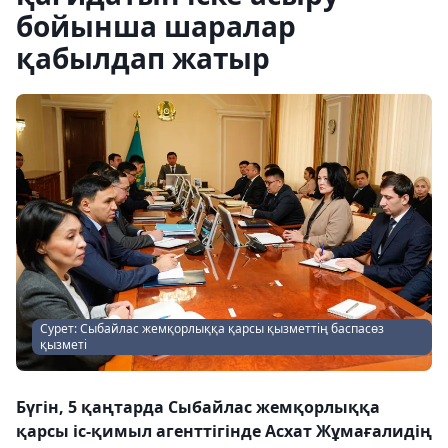
бойынша шаралар
қабылдап жатыр
Сурет: Сыбайлас жемқорлыққа қарсы қызметтің баспасөз
қызметі
Бүгін, 5 қаңтарда Сыбайлас жемқорлыққа
қарсы іс-қимыл агенттігінде Асхат Жұмағалидің