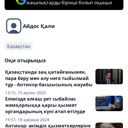
жаңалықтарды бірінші болып оқыңыз
Айдос Қали
Қазақстан
Оқи отырыңыз
Қазақстанда заң қатайғанымен,
пара беру мен алу неге тыйылмай
тұр - Антикор басшысының жауабы
13:15, 15 ақпан 2025
Елімізде алғаш рет сыбайлас
жемқорлыққа қарсы қызмет
органдарының күні атап өтілуде
19:57, 18 қараша 2024
Антикор: әкімдік қызметкерлеріне