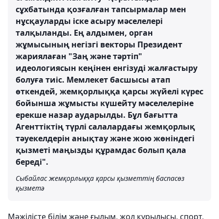
сұхбатында қозғалған тапсырмалар мен
нұсқауларды іске асыру мәселелері
талқыланды. Ең алдымен, орган
жұмысының негізгі векторы Президент
жариялаған "Заң және тәртіп"
идеологиясын кеңінен енгізуді жалғастыру
болуға тиіс. Мемлекет басшысы атап
өткендей, жемқорлыққа қарсы жүйелі күрес
бойынша жұмысты күшейту мәселелеріне
ерекше назар аударылды. Бұл бағытта
Агенттіктің түрлі салалардағы жемқорлық
тәуекелдерін анықтау және жою жөніндегі
қызметі маңызды құрамдас болып қала
береді".
Сыбайлас жемқорлыққа қарсы қызметтің баспасөз
қызметә
Мәжілісте білім және ғылым, жол құрылысы, спорт,