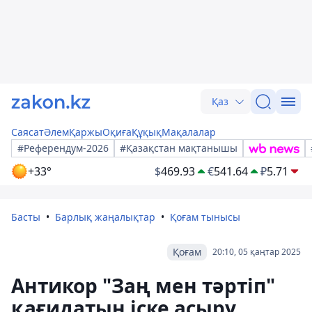
Қаз
Саясат
Әлем
Қаржы
Оқиға
Құқық
Мақалалар
#Референдум-2026
#Қазақстан мақтанышы
+33°
$
469.93
€
541.64
₽
5.71
Басты
Барлық жаңалықтар
Қоғам тынысы
Қоғам
20:10, 05 қаңтар 2025
Антикор "Заң мен тәртіп"
қағидатын іске асыру