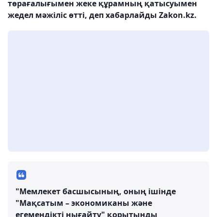
төрағалығымен жеке құрамның қатысуымен
жедел мәжіліс өтті, деп хабарлайды Zakon.kz.
"Мемлекет басшысының, оның ішінде
"Мақсатым – экономиканы және
егемендікті нығайту" қорытынды