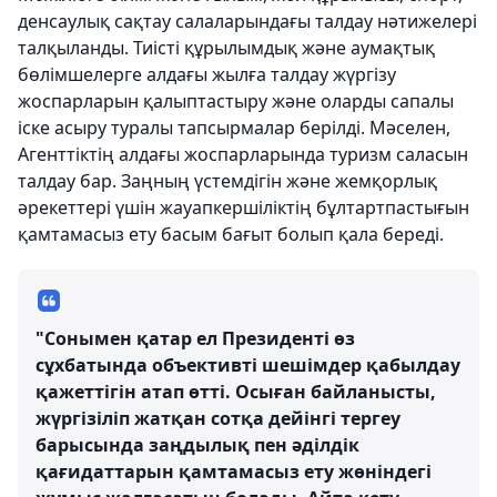
денсаулық сақтау салаларындағы талдау нәтижелері
талқыланды. Тиісті құрылымдық және аумақтық
бөлімшелерге алдағы жылға талдау жүргізу
жоспарларын қалыптастыру және оларды сапалы
іске асыру туралы тапсырмалар берілді. Мәселен,
Агенттіктің алдағы жоспарларында туризм саласын
талдау бар. Заңның үстемдігін және жемқорлық
әрекеттері үшін жауапкершіліктің бұлтартпастығын
қамтамасыз ету басым бағыт болып қала береді.
"Сонымен қатар ел Президенті өз
сұхбатында объективті шешімдер қабылдау
қажеттігін атап өтті. Осыған байланысты,
жүргізіліп жатқан сотқа дейінгі тергеу
барысында заңдылық пен әділдік
қағидаттарын қамтамасыз ету жөніндегі