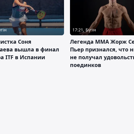
үгін
17:21, Бүгін
истка Соня
Легенда ММА Жорж Се
аева вышла в финал
Пьер признался, что 
а ITF в Испании
не получал удовольст
поединков