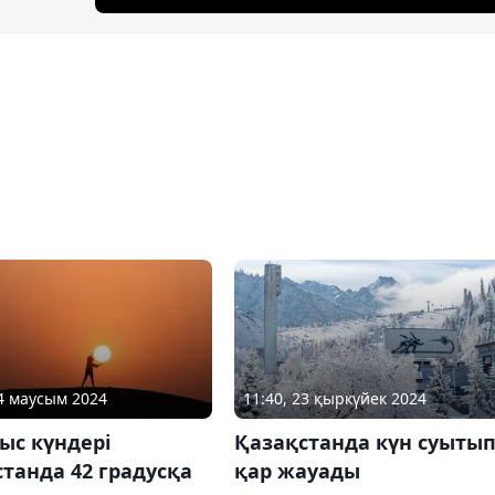
14 маусым 2024
11:40, 23 қыркүйек 2024
ыс күндері
Қазақстанда күн суытып
танда 42 градусқа
қар жауады