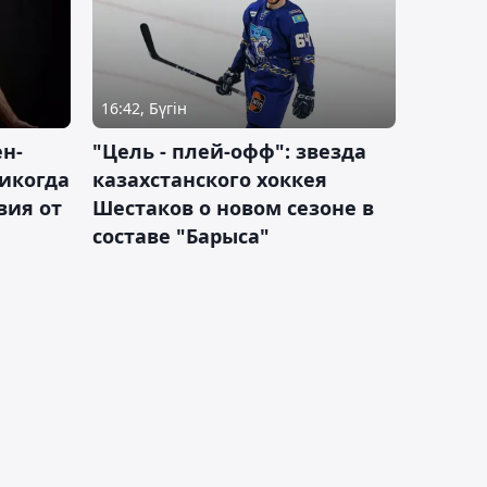
16:42, Бүгін
н-
"Цель - плей-офф": звезда
никогда
казахстанского хоккея
вия от
Шестаков о новом сезоне в
составе "Барыса"