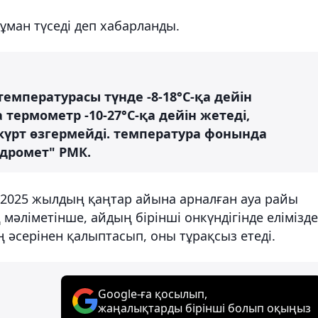
ұман түседі деп хабарланды.
температурасы түнде -8-18°С-қа дейін
термометр -10-27°С-қа дейін жетеді,
күрт өзгермейді. температура фонында
идромет" РМК.
 2025 жылдың қаңтар айына арналған ауа райы
әліметінше, айдың бірінші онкүндігінде елімізде
әсерінен қалыптасып, оны тұрақсыз етеді.
Google-ға қосылып,
жаңалықтарды бірінші болып оқыңыз