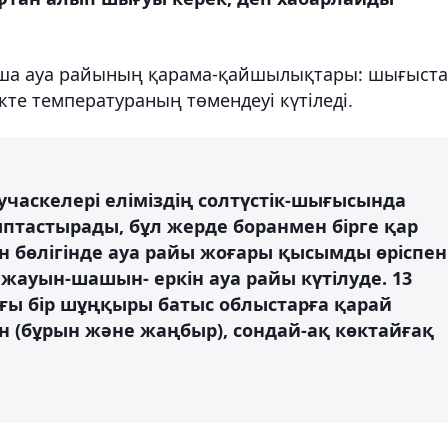
ша ауа райының қарама-қайшылықтары: шығыста
кте температураның төмендеуі күтіледі.
часкелері еліміздің солтүстік-шығысында
тастырады, бұл жерде боранмен бірге қар
н бөлігінде ауа райы жоғары қысымды өріспен
жауын-шашын- еркін ауа райы күтілуде. 13
ағы бір шұңқыры батыс облыстарға қарай
(бұрын және жаңбыр), сондай-ақ көктайғақ