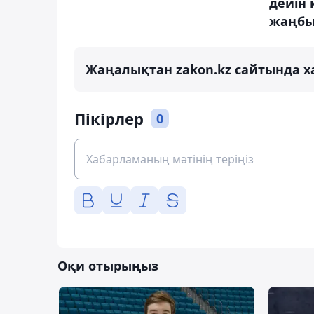
дейін 
жаңбы
Жаңалықтан zakon.kz сайтында х
Пікірлер
0
Оқи отырыңыз