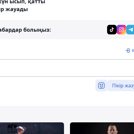
күн ысып, қатты
р жауады
абардар болыңыз:
Пікір жаз