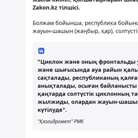
Zakon.kz тілшісі.
Болжам бойынша, республика бойын
жауын-шашын (жаңбыр, қар), солтүсті
"Циклон және оның фронтальды у
және шығысында ауа райын қалып
сақталады, республиканың қалға
анықталады, осыған байланысты 
қаңтарда солтүстік циклонның т
жылжиды, олардан жауын-шашын 
күтілуде".
"Қазгидромет" РМК