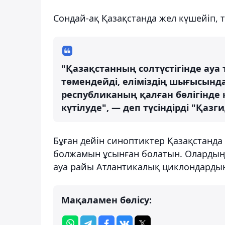
Сондай-ақ Қазақстанда жел күшейіп, т
"Қазақстанның солтүстігінде ауа 
төмендейді, еліміздің шығысында 
республиканың қалған бөлігінде 
күтілуде", — деп түсіндірді "Қазг
Бұған дейін синоптиктер Қазақстанда
болжамын ұсынған болатын. Олардың м
ауа райы Атлантикалық циклондардың 
Мақаламен бөлісу: