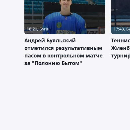
18:20, Бүгін
17:43, Б
Андрей Буяльский
Теннис
отметился результативным
Жиенб
пасом в контрольном матче
турнир
за "Полонию Бытом"