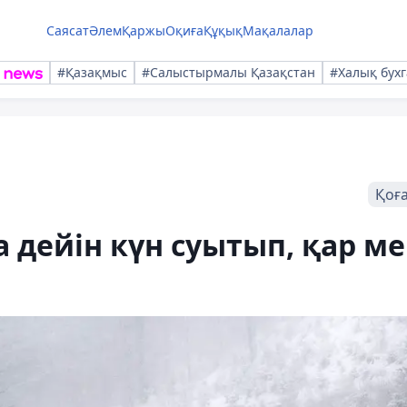
Саясат
Әлем
Қаржы
Оқиға
Құқық
Мақалалар
#Қазақмыс
#Салыстырмалы Қазақстан
#Халық бухг
Қоғ
а дейін күн суытып, қар м