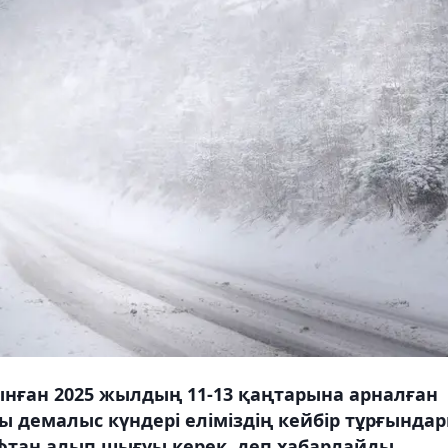
нған 2025 жылдың 11-13 қаңтарына арналған
ы демалыс күндері еліміздің кейбір тұрғында
тан алып шығуы керек, деп хабарлайды