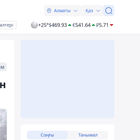
Алматы
Қаз
+25°
$
469.93
€
541.64
₽
5.71
алтері
ам
ен
Соңғы
Танымал