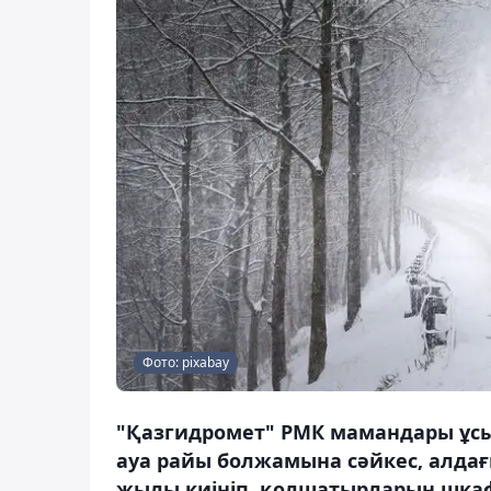
Фото: pixabay
"Қазгидромет" РМК мамандары ұсы
ауа райы болжамына сәйкес, алдағ
жылы киініп, қолшатырларын шкаф