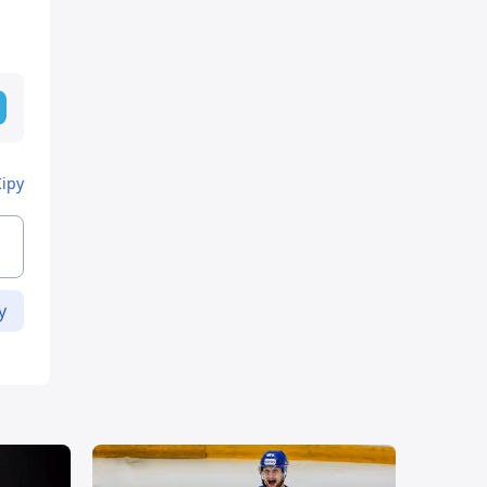
Кіру
у