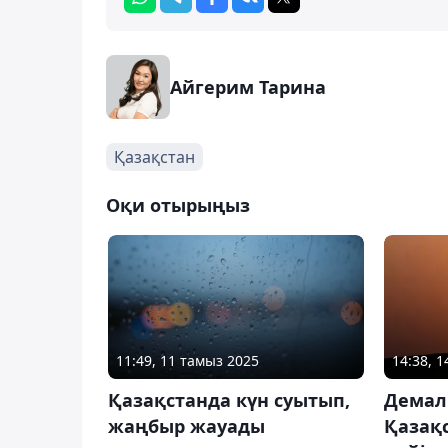
Айгерим Тарина
Қазақстан
Оқи отырыңыз
11:49, 11 тамыз 2025
14:38, 
Қазақстанда күн суытып,
Демал
жаңбыр жауады
Қазақс