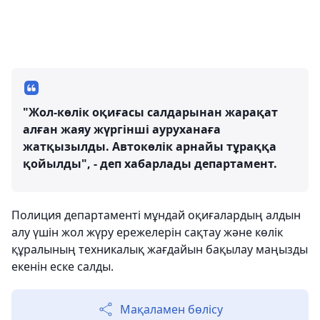
"Жол-көлік оқиғасы салдарынан жарақат
алған жаяу жүргінші ауруханаға
жатқызылды. Автокөлік арнайы тұраққа
қойылды", - деп хабарлады департамент.
Полиция департаменті мұндай оқиғалардың алдын
алу үшін жол жүру ережелерін сақтау және көлік
құралының техникалық жағдайын бақылау маңызды
екенін еске салды.
Мақаламен бөлісу