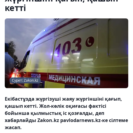
кетті
Сурет: Zakon.kz
Екібастұзда жүргізуші жаяу жүргіншіні қағып,
қашып кетті. Жол-көлік оқиғасы фактісі
бойынша қылмыстық іс қозғалды, деп
хабарлайды Zakon.kz pavlodarnews.kz-ке сілтеме
жасап.