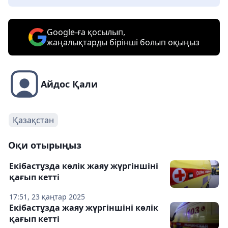
Google-ға қосылып,
жаңалықтарды бірінші болып оқыңыз
Айдос Қали
Қазақстан
Оқи отырыңыз
Екібастұзда көлік жаяу жүргіншіні
қағып кетті
17:51, 23 қаңтар 2025
Екібастұзда жаяу жүргіншіні көлік
қағып кетті