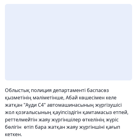
Облыстық полиция департаменті баспасөз
қызметінің мәліметінше, Абай көшесімен келе
жатқан "Ауди С4" автомашинасының жүргізушісі
жол қозғалысының қауіпсіздігін қамтамасыз етпей,
реттелмейтін жаяу жүргіншілер өткелінің жүріс
бөлігін өтіп бара жатқан жаяу жүргіншіні қағып
кеткен.