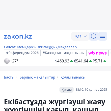
Қаз
Саясат
Әлем
Қаржы
Оқиға
Құқық
Мақалалар
#Референдум-2026
#Қазақстан мақтанышы
+27°
$
469.93
€
541.64
₽
5.71
Басты
Барлық жаңалықтар
Қоғам тынысы
Қоғам
18:10, 10 қаңтар 2025
Екібастұзда жүргізуші жаяу
жүргіншіні қағып, қашып