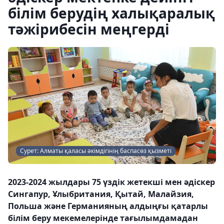
білім берудің халықаралық
тәжірибесін меңгерді
Сурет: Алматы қаласы әкімдігінің баспасөз қызметі
2023-2024 жылдары 75 үздік жетекші мен әдіскер
Сингапур, Ұлыбритания, Қытай, Малайзия,
Польша және Германияның алдыңғы қатарлы
білім беру мекемелерінде тағылымдамадан