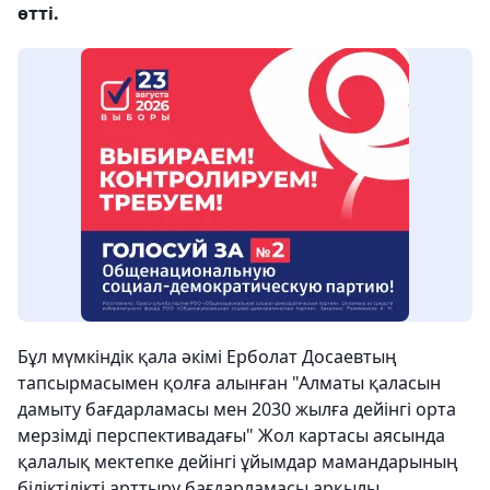
өтті.
Бұл мүмкіндік қала әкімі Ерболат Досаевтың
тапсырмасымен қолға алынған "Алматы қаласын
дамыту бағдарламасы мен 2030 жылға дейінгі орта
мерзімді перспективадағы" Жол картасы аясында
қалалық мектепке дейінгі ұйымдар мамандарының
біліктілікті арттыру бағдарламасы арқылы