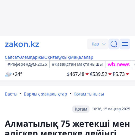
Қаз
Саясат
Әлем
Қаржы
Оқиға
Құқық
Мақалалар
#Референдум-2026
#Қазақстан мақтанышы
+24°
$
467.48
€
539.52
₽
5.73
Басты
Барлық жаңалықтар
Қоғам тынысы
Қоғам
10:36, 15 қаңтар 2025
Алматылық 75 жетекші мен
әдіскер мектепке дейінгі