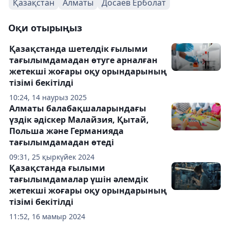
Қазақстан
Алматы
Досаев Ерболат
Оқи отырыңыз
Қазақстанда шетелдік ғылыми
тағылымдамадан өтуге арналған
жетекші жоғары оқу орындарының
тізімі бекітілді
10:24, 14 наурыз 2025
Алматы балабақшаларындағы
үздік әдіскер Малайзия, Қытай,
Польша және Германияда
тағылымдамадан өтеді
09:31, 25 қыркүйек 2024
Қазақстанда ғылыми
тағылымдамалар үшін әлемдік
жетекші жоғары оқу орындарының
тізімі бекітілді
11:52, 16 мамыр 2024