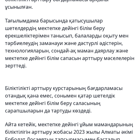
ұсынылған.
Тағылымдама барысында қатысушылар
шетелдердің мектепке дейінгі білім беру
ерекшеліктерімен танысып, балаларды оқыту мен
тәрбиелеудің заманауи және дәстүрлі әдістерін,
технологияларын, сондай-ақ маман даярлау және
мектепке дейінгі білім сапасын арттыру мәселелерін
зерттеді.
Біліктілікті арттыру курстарының бағдарламасы
отандық қана емес, сонымен қатар шетелдік
мектепке дейінгі білім беру саласының
сарапшыларын да тартуды көздеді.
Айта кетейік, мектепке дейінгі ұйым мамандарының
біліктілігін арттыру жобасы 2023 жылы Алматы әкімі
Ерболат Досаевтың тапсырмасымен басталып,