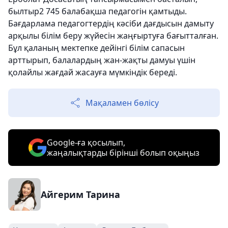
былтыр2 745 балабақша педагогін қамтыды.
Бағдарлама педагогтердің кәсіби дағдысын дамыту
арқылы білім беру жүйесін жаңғыртуға бағытталған.
Бұл қаланың мектепке дейінгі білім сапасын
арттырып, балалардың жан-жақты дамуы үшін
қолайлы жағдай жасауға мүмкіндік береді.
Мақаламен бөлісу
Google-ға қосылып,
жаңалықтарды бірінші болып оқыңыз
Айгерим Тарина