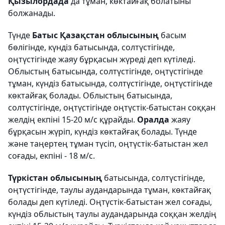
Қызылордада
да
тұман, көктайғақ болатыны
болжанады.
Түнде
Батыс Қазақстан облысының
басым
бөлігінде, күндіз батысында, солтүстігінде,
оңтүстігінде жаяу бұрқасын жүреді деп күтіледі.
Облыстың батысында, солтүстігінде, оңтүстігінде
тұман, күндіз батысында, солтүстігінде, оңтүстігінде
көктайғақ болады. Облыстың батысында,
солтүстігінде, оңтүстігінде оңтүстік-батыстан соққан
желдің екпіні 15-20 м/с құрайды.
Оралда
жаяу
бұрқасын жүріп, күндіз көктайғақ болады. Түнде
және таңертең тұман түсіп, оңтүстік-батыстан жел
соғады, екпіні - 18 м/с.
Түркістан облысының
батысында, солтүстігінде,
оңтүстігінде, таулы аудандарында тұман, көктайғақ
болады деп күтіледі. Оңтүстік-батыстан жел соғады,
күндіз облыстың таулы аудандарында соққан желдің