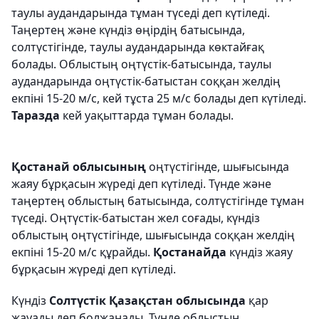
таулы аудандарында тұман түседі деп күтіледі.
Таңертең және күндіз өңірдің батысында,
солтүстігінде, таулы аудандарында көктайғақ
болады. Облыстың оңтүстік-батысында, таулы
аудандарында оңтүстік-батыстан соққан желдің
екпіні 15-20 м/с, кей тұста 25 м/с болады деп күтіледі.
Таразда
кей уақыттарда тұман болады.
Қостанай облысының
оңтүстігінде, шығысында
жаяу бұрқасын жүреді деп күтіледі. Түнде және
таңертең облыстың батысында, солтүстігінде тұман
түседі. Оңтүстік-батыстан жел соғады, күндіз
облыстың оңтүстігінде, шығысында соққан желдің
екпіні 15-20 м/с құрайды.
Қостанайда
күндіз жаяу
бұрқасын жүреді деп күтіледі.
Күндіз
Солтүстік Қазақстан облысында
қар
жауады деп болжанады. Түнде облыстың