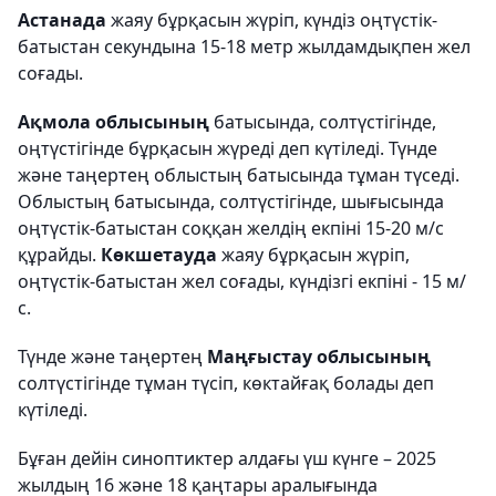
Астанада
жаяу бұрқасын жүріп, күндіз оңтүстік-
батыстан секундына 15-18 метр жылдамдықпен жел
соғады.
Ақмола облысының
батысында, солтүстігінде,
оңтүстігінде бұрқасын жүреді деп күтіледі. Түнде
және таңертең облыстың батысында тұман түседі.
Облыстың батысында, солтүстігінде, шығысында
оңтүстік-батыстан соққан желдің екпіні 15-20 м/с
құрайды.
Көкшетауда
жаяу бұрқасын жүріп,
оңтүстік-батыстан жел соғады, күндізгі екпіні - 15 м/
с.
Түнде және таңертең
Маңғыстау облысының
солтүстігінде тұман түсіп, көктайғақ болады деп
күтіледі.
Бұған дейін синоптиктер алдағы үш күнге – 2025
жылдың 16 және 18 қаңтары аралығында