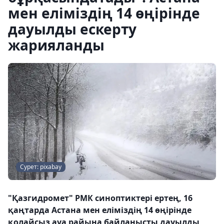
мен еліміздің 14 өңірінде
дауылды ескерту
жарияланды
Сурет: pixabay
"Қазгидромет" РМК синоптиктері ертең, 16
қаңтарда Астана мен еліміздің 14 өңірінде
қолайсыз ауа райына байланысты дауылды