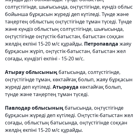
солтүстігінде, шығысында, оңтүстігінде, күндіз облыс
бойынша бұрқасын жүреді деп күтіледі. Түнде және
таңертең облыстың оңтүстігінде тұман түседі. Түнде
және күндіз облыстың солтүстігінде, шығысында,
оңтүстігінде оңтүстік-батыстан, батыстан соққан
желдің екпіні 15-20 м/с құрайды.
Петропавлда
жаяу
бұрқасын жүріп, оңтүстік-батыстан, батыстан жел
соғады, күндізгі екпіні - 15-20 м/с.
Атырау облысының
батысында, солтүстігінде,
оңтүстігінде тұман, көктайғақ болып, жаяу бұрқасын
жүреді деп күтіледі.
Атырауда
көктайғақ болып,
түнде және таңертең тұман түседі.
Павлодар облысының
батысында, оңтүстігінде
бұрқасын жүреді деп күтіледі. Оңтүстік-батыстан жел
соғады, облыстың батысында, оңтүстігінде соққан
желдің екпіні 15-20 м/с құрайды.