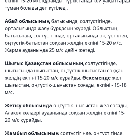
екпіні 15-20 м/с құрайды. Түркістанда кей уақыттарда
тұман болады деп күтіледі.
Абай облысының
батысында, солтүстігінде,
орталығында жаяу бұрқасын жүреді. Облыстың
батысында, солтүстігінде, орталығында оңтүстіктен,
оңтүстік-батыстан соққан желдің екпіні 15-20 м/с,
Жарма ауданында 25 м/с дейін жетеді.
Шығыс Қазақстан облысының
солтүстігінде,
шығысында шығыстан, оңтүстік-шығыстан соққан
желдің екпіні 15-20 м/с құрайды.
Өскеменде
жел
шығыстан, оңтүстік-шығыстан соғады, екпіні - 15-18
м/с.
Жетісу облысында
оңтүстік-шығыстан жел соғады,
Алакөл көлдері ауданында соққан желдің екпіні 15-
20 м/с құрайды.
Жамбыл облысының
солтүстігінде, оңтүстігінде,