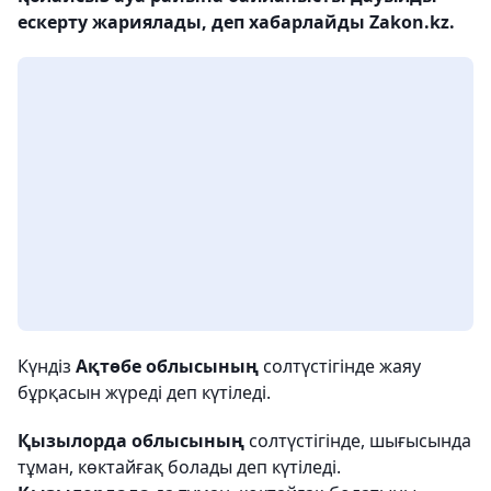
ескерту жариялады, деп хабарлайды Zakon.kz.
Күндіз
Ақтөбе облысының
солтүстігінде жаяу
бұрқасын жүреді деп күтіледі.
Қызылорда облысының
солтүстігінде, шығысында
тұман, көктайғақ болады деп күтіледі.