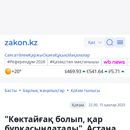
Қаз
Саясат
Әлем
Қаржы
Оқиға
Құқық
Мақалалар
#Референдум-2026
#Қазақстан мақтанышы
+20°
$
469.93
€
541.64
₽
5.71
Басты
Барлық жаңалықтар
Қоғам тынысы
Қоғам
22:30, 15 қаңтар 2025
"Көктайғақ болып, қар
бұрқасындатады". Астана