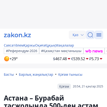
Қаз
Саясат
Әлем
Қаржы
Оқиға
Құқық
Мақалалар
#Референдум-2026
#Қазақстан мақтанышы
+29°
$
467.48
€
539.52
₽
5.73
Басты
Барлық жаңалықтар
Қоғам тынысы
Қоғам
20:54, 21 қаңтар 2025
Астана – Бурабай
тасжолында 500-ден астам