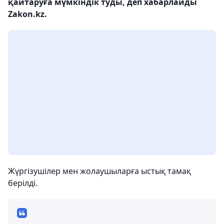
қайтаруға мүмкіндік туды, деп хабарлайды
Zakon.kz.
Жүргізушілер мен жолаушыларға ыстық тамақ
берілді.