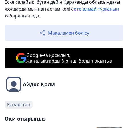
Еске салайық, бұған дейін Қарағанды облысындағы
жолдарда мыңнан астам көлік
өте алмай тұрғанын
хабарлаған едік.
Мақаламен бөлісу
Google-ға қосылып,
жаңалықтарды бірінші болып оқыңыз
Айдос Қали
Қазақстан
Оқи отырыңыз