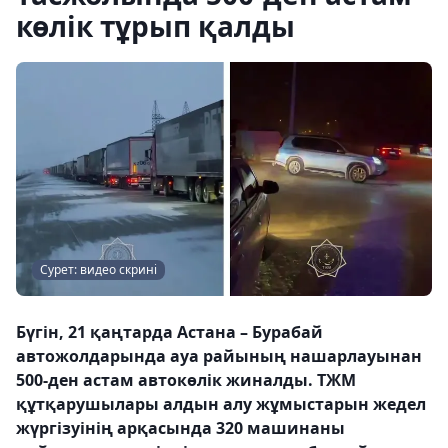
көлік тұрып қалды
Сурет: видео скрині
Бүгін, 21 қаңтарда Астана – Бурабай
автожолдарында ауа райының нашарлауынан
500-ден астам автокөлік жиналды. ТЖМ
құтқарушылары алдын алу жұмыстарын жедел
жүргізуінің арқасында 320 машинаны