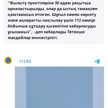
"Жылыту пунктілеріне 30 адам уақытша
орналастырылды, олар да ыстық тамақпен
қамтамасыз етілген. Шұғыл көмек көрсету
және ақпаратты нақтылау үшін 112 нөмірі
бойынша құтқару қызметіне хабарласуды
ұсынамыз", - деп хабарлады Төтенше
жағдайлар министрлігі.