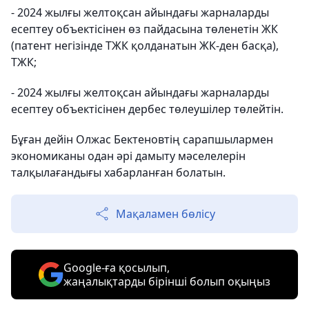
- 2024 жылғы желтоқсан айындағы жарналарды
есептеу объектісінен өз пайдасына төленетін ЖК
(патент негізінде ТЖК қолданатын ЖК-ден басқа),
ТЖК;
- 2024 жылғы желтоқсан айындағы жарналарды
есептеу объектісінен дербес төлеушілер төлейтін.
Бұған дейін Олжас Бектеновтің сарапшылармен
экономиканы одан әрі дамыту мәселелерін
талқылағандығы хабарланған болатын.
Мақаламен бөлісу
Google-ға қосылып,
жаңалықтарды бірінші болып оқыңыз