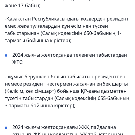
және 17-бабы);
-Қазақстан Республикасындағы көздерден резидент
емес жеке тұлғалардың құн өсімінен түскен
табыстарынан (Салық кодексінің 650-бабының 1-
тармағы бойынша кірістер);
2024 жылғы желтоқсанда төленген табыстардан
ЖТС:
- жұмыс берушілер болып табылатын резидентпен
немесе резидент нестермен жасалған еңбек шарты
(Келісім, келісімшарт) бойынша ҚР-дағы қызметтен
түсетін табыстардан (Салық кодексінің 655-бабының
3-тармағы бойынша кірістер);
2024 жылғы желтоқсандағы ЖКҚ пайдалана
отырып, ЖК-ны қолданатын ЖК табыстарынан