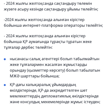
- 2024 жылғы желтоқсанда сақтандыру төлемін
жүзеге асыру кезінде сақтандыру ұйымы төлейтін;
-2024 жылғы желтоқсанда алынған кірістер
бойынша интернет-платформа операторы төлейтін;
- 2024 жылғы желтоқсанда алынған кірістер
бойынша ҚР аумағында тұрақты тұратын жеке
тұлғалар дербес төлейтін:
нысанасы салық агенттері болып табылмайтын
жеке тұлғалармен жасалған жұмыстарды
орындау (қызметтер көрсету) болып табылатын
МЖӘ шарттары бойынша;
ҚР-дағы халықаралық ұйымдардың
өкілдіктерінде, ҚР-да аккредиттелген шет
мемлекеттердің дипломатиялық өкілдіктерінде
және консулдық мекемелерінде жұмыс істеуден;