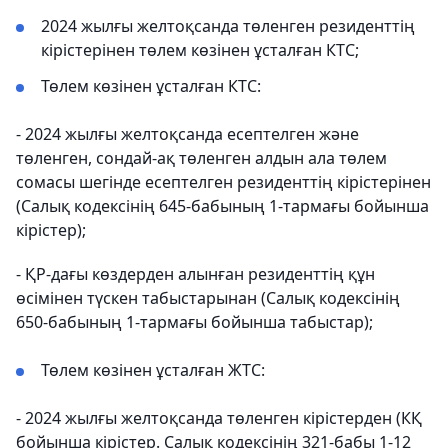
2024 жылғы желтоқсанда төленген резиденттің
кірістерінен төлем көзінен ұсталған КТС;
Төлем көзінен ұсталған КТС:
- 2024 жылғы желтоқсанда есептелген және
төленген, сондай-ақ төленген алдын ала төлем
сомасы шегінде есептелген резиденттің кірістерінен
(Салық кодексінің 645-бабының 1-тармағы бойынша
кірістер);
- ҚР-дағы көздерден алынған резиденттің құн
өсімінен түскен табыстарынан (Салық кодексінің
650-бабының 1-тармағы бойынша табыстар);
Төлем көзінен ұсталған ЖТС:
- 2024 жылғы желтоқсанда төленген кірістерден (КҚ
бойынша кірістер. Салық кодексінің 321-бабы 1-12