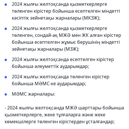
2024 жылғы желтоқсанда қызметкерлерге
төленген кірістер бойынша есептелген міндетті
кәсіптік зейнетақы жарналары (МКЗЖ);
2024 жылғы желтоқсанда қызметкерлерге
төленген, сондай-ақ МЖӘ мен ЖК алған кірістер
бойынша есептелген жұмыс берушінің міндетті
зейнетақы жарналары (МЗЖ);
2024 жылғы желтоқсанда есептелген кірістер
бойынша әлеуметтік аударымдар;
2024 жылғы желтоқсанда төленген кірістер
бойынша МӘМС-ке аударымдар;
МӘМС жарналары:
- 2024 жылғы желтоқсанда МЖӘ шарттары бойынша
қызметкерлерге, жеке тұлғаларға және жеке
көмекшілерге төленген кірістерден ұсталғандар;