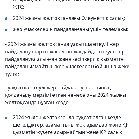
ЖТС;
2024 жылғы желтоқсандағы Әлеуметтік салық;
жер учаскелерін пайдаланғаны үшін төлемақы:
- 2024 жылғы желтоқсанда уақытша өтеулі жер
пайдалану шарты жасалған жағдайда, өтеулі жер
пайдалануға алынған және кәсіпкерлік қызметте
пайдаланылмайтын жер учаскелері бойынша жеке
тұлға;
- уақытша өтеулі жер пайдалану шартының
қолданылу мерзімі өткен немесе оны 2024 жылғы
желтоқсанда бұзған кезде;
2024 жылғы желтоқсанда рұқсат алған кезде
шетелдіктер, азаматтығы жоқ адамдар және ҚР
қызметін жүзеге асырмайтын және ҚР салық