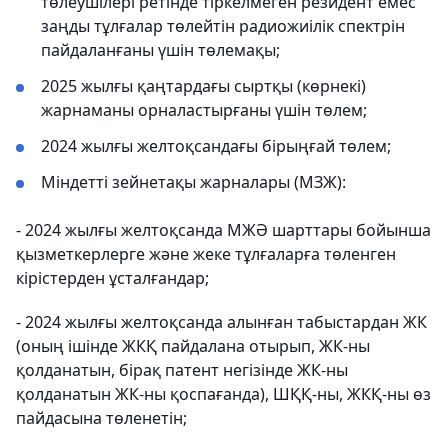
төлеушілері ретінде тіркелмеген резидент емес
заңды тұлғалар төлейтін радиожиілік спектрін
пайдаланғаны үшін төлемақы;
2025 жылғы қаңтардағы сыртқы (көрнекі)
жарнаманы орналастырғаны үшін төлем;
2024 жылғы желтоқсандағы бірыңғай төлем;
Міндетті зейнетақы жарналары (МЗЖ):
- 2024 жылғы желтоқсанда МЖӘ шарттары бойынша
қызметкерлерге және жеке тұлғаларға төленген
кірістерден ұсталғандар;
- 2024 жылғы желтоқсанда алынған табыстардан ЖК
(оның ішінде ЖКҚ пайдалана отырып, ЖК-ны
қолданатын, бірақ патент негізінде ЖК-ны
қолданатын ЖК-ны қоспағанда), ШҚҚ-ны, ЖКҚ-ны өз
пайдасына төленетін;