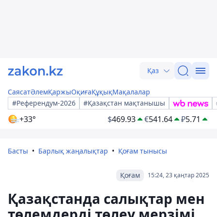
Қаз
Саясат
Әлем
Қаржы
Оқиға
Құқық
Мақалалар
#Референдум-2026
#Қазақстан мақтанышы
+33°
$
469.93
€
541.64
₽
5.71
Басты
Барлық жаңалықтар
Қоғам тынысы
Қоғам
15:24, 23 қаңтар 2025
Қазақстанда салықтар мен
төлемдерді төлеу мерзімі