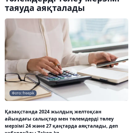
таяуда аяқталады
Фото: freepik
Қазақстанда 2024 жылдың желтоқсан
айындағы салықтар мен төлемдерді төлеу
мерзімі 24 және 27 қаңтарда аяқталады, деп
хабарлайды Zakon.kz.