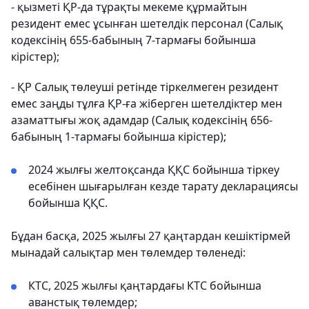
- қызметі ҚР-да тұрақты мекеме құрмайтын
резидент емес ұсынған шетелдік персонал (Салық
кодексінің 655-бабының 7-тармағы бойынша
кірістер);
- ҚР Салық төлеуші ретінде тіркелмеген резидент
емес заңды тұлға ҚР-ға жіберген шетелдіктер мен
азаматтығы жоқ адамдар (Салық кодексінің 656-
бабының 1-тармағы бойынша кірістер);
2024 жылғы желтоқсанда ҚҚС бойынша тіркеу
есебінен шығарылған кезде тарату декларациясы
бойынша ҚҚС.
Бұдан басқа, 2025 жылғы 27 қаңтардан кешіктірмей
мынадай салықтар мен төлемдер төленеді:
КТС, 2025 жылғы қаңтардағы КТС бойынша
аванстық төлемдер;