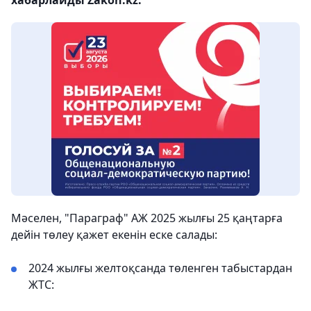
Мәселен, "Параграф" АЖ 2025 жылғы 25 қаңтарға
дейін төлеу қажет екенін еске салады:
2024 жылғы желтоқсанда төленген табыстардан
ЖТС: